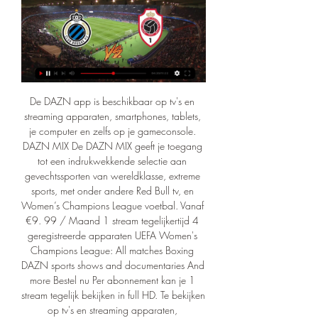
De DAZN app is beschikbaar op tv's en streaming apparaten, smartphones, tablets, je computer en zelfs op je gameconsole. DAZN MIX De DAZN MIX geeft je toegang tot een indrukwekkende selectie aan gevechtssporten van wereldklasse, extreme sports, met onder andere Red Bull tv, en Women’s Champions League voetbal. Vanaf €9. 99 / Maand 1 stream tegelijkertijd 4 geregistreerde apparaten UEFA Women's Champions League: All matches Boxing DAZN sports shows and documentaries And more Bestel nu Per abonnement kan je 1 stream tegelijk bekijken in full HD. Te bekijken op tv's en streaming apparaten, smartphones, tablets, je computer en zelfs op je gameconsole. 

DUELS TUSSEN Antwerp en Club BruggeRoyal Antwerp en Club Brugge stonden al 24 maal tegenover elkaar. De resultaten hiervan waren als volgt:2 x winst voor Antwerp 5 x gelijk spel17 x winst voor Club Brugge20 doelpunten gescoord door Antwerp 50 doelpunten gescoord door Club BruggeGeschiedenis tussen beide ploegenDe geschiedenis tussen deze twee clubs is gevuld met talloze spannende en memorabele momenten. 

Brugge Antwerp kijken streaming 29/10/2023 TV Bekijk First Division A streams live & on-demand via DAZN NL, in HD en op elk Club Brugge - Royal Antwerp FCFirst Division A · Warm up : Standard de Liège ...

[[[Live tv-]!]] Club Brugge Antwerp kijken stream 29 oktober 8 uur geleden — Club Brugge - Antwerp FC » Tussenstand & Live stream + 23 okt 2022 — Livestream Club Brugge Antwerp FC vandaag bekijken. Je kunt de wedstrijd ...

DAZN TOTAL De ultieme sportbeleving. Bekijk elke week meer dan 40 wedstrijden van de Jupiler Pro League, Challenger Pro League, het beste van de Lotto Super League en voetbal uit het buitenland. Zo mis je geen enkele topmatch uit de Ligue 1, Laliga, Serie A, Bundesliga en FA Cup. Bovendien krijg je ook toegang tot topwedstrijden uit de NBA, NFL, UFC, PFL en krijg je toegang tot de DAZN MIX: een indrukwekkende selectie aan gevechtssporten van wereldklasse, extreme sports, met onder andere Red Bull tv, en Women’s Champions League voetbal. €18. 

Kies het abonnement dat het beste bij jou past. Maak een account aan bij ELEVEN on DAZNKijk live en stream geweldige sportcontent in je browser of in de DAZN app. Ontelbaar veel uren aan On demand content EEN ON DEMAND CATALOGUS MET SAMENVATTINGEN, INTERVIEWS, HUISGEMAAKTE REPORTAGES EN DOCUMENTAIRES. BEKIJK WEKELIJKS FORMATS ZOALS THE BENCH, Rivals, Your Coach en Eleven Retro. Neem deel en win unieke prijzen Jupiler Pro League Tournée Générale voor jouw bar! HET IS TOURNÉE GÉNÉRALE EN ELEVEN TRAKTEERT OP DUIZENDEN PRIJZEN! VANAF €1 DOE JE MEE AAN DEZE UNIEKE WEDSTRIJD EN DIT BEDRAG GAAT INTEGRAAL NAAR JOUW FAVORIETE BAR. 

€14. 99 / Maand 6 All Jupiler Pro League matches plus play-offs All Challenger Pro League games All Lotto Super League games Proximus ePro League Per abonnement kan je 1 stream tegelijk bekijken in full HD. Te bekijken op tv's en streaming apparaten, smartphones, tablets, je computer en zelfs op je gameconsole. 

(VRIJ!!!) Club Brugge Antwerp kijken stream 29 oktober 2023 Club Brugge KV. 11, 4, 4, 3, 23:12, 16. 8. Standard Liege. 11, 4, 4, 3, 13:11, 16. 9. St Heb ik materiaal nodig om te kunnen kijken? Om te genieten van APP TV ...

DAZN TOTAL + PLAY SPORTS Het meest complete sportstreamingaanbod in Vlaanderen! Krijg toegang tot live en on demand content van Eleven, DAZN én Play Sports! Bekijk elke week meer dan 40 wedstrijden van de Belgische Pro Leagues, de Lotto Super League, de beste Europese competities, NBA, NFL, UFC, PFL én het complete aanbod van Play Sports bekijken. En daarbovenop krijg je ook toegang tot de DAZN MIX: een indrukwekkende selectie aan gevechtssporten van wereldklasse, extreme sports, met onder andere Red Bull tv, en Women’s Champions League voetbal. €23. 

Het grootste sportnetwerk ter wereld | ELEVEN on DAZN | ELEVEN on DAZNDeze week Live op Eleven Wekelijks meer dan 40 topwedstrijden uit de Jupiler Pro League, Challenger Pro League, Lotto Super League, Ligue 1, Laliga, Serie A, Bundesliga, FA Cup, NBA, NFL, UFC en nog veel meer. Sun 29 Oct|13:00 | Club BruggeClub BruggeVSRoyal Antwerp FCRoyal Antwerp FC Sun 29 Oct|15:55 KVC WesterloKVC WesterloVSR. Union St. -G. R. -G. Sun 29 Oct|18:10 KAA GentKAA GentVSStandard de LiègeStandard de Liège Sun 29 Oct|18:55 KV KortrijkKV KortrijkVSKRC GenkKRC Genk Sun 29 Oct|13:15 BeerschotBeerschotVSFCV Dender EHFCV Dender EH Sun 29 Oct|15:45 SL16 FCSL16 FCVSKMSK DeinzeKMSK Deinze Sun 29 Oct|19:00 RFC LiègeRFC LiègeVSRSCA FuturesRSCA Futures Stade Brestois 29Stade Brestois 29VSParis Saint-Germain Paris Saint-Germain Sun 29 Oct|15:05 LOSC LilleLOSC LilleVSAS MonacoAS Monaco Sun 29 Oct|20:45 Olympique de MarseilleOlympique de MarseilleVSOlympique LyonnaisOlympique Lyonnais Sun 29 Oct|18:00 InternazionaleInternazionaleVSAS RomaAS Roma SSC NapoliSSC NapoliVSAC MilanAC Milan Sun 29 Oct|18:30 Athletic ClubAthletic ClubVSValencia CFValencia CF Sun 29 Oct|15:30 Eintracht FrankfurtEintracht FrankfurtVSBorussia DortmundBorussia Dortmund Sun 29 Oct|17:30 Bayer 04 LeverkusenBayer 04 LeverkusenVSSC FreiburgSC Freiburg Mon 30 Oct|18:30 FC EmpoliFC EmpoliVSAtalanta BergamoAtalanta Bergamo Mon 30 Oct|01:20 Los Angeles ChargersLos Angeles ChargersVSChicago BearsChicago Bears Fri 03 Nov|20:25 STVVSTVVVSKAS EupenKAS Eupen Fri 03 Nov|19:45 SV Zulte WaregemSV Zulte WaregemVSKV OostendeKV Oostende Jong GenkJong GenkVSRFC LiègeRFC Liège Fri 03 Nov|21:00 Paris Saint-Germain Paris Saint-Germain VSMontpellier HSCMontpellier HSC Las PalmasLas PalmasVSAtlético de MadridAtlético de Madrid Fri 03 Nov|01:15 Pittsburgh SteelersPittsburgh SteelersVSTennessee TitansTennessee Titans Sat 04 Nov|15:30 RWD MolenbeekRWD MolenbeekVSKV KortrijkKV Kortrijk Sat 04 Nov|17:55 OH LeuvenOH LeuvenVSKVC WesterloKVC Westerlo Sat 04 Nov|20:25 Royal Antwerp FCRoyal Antwerp FCVSKRC GenkKRC Genk Sat 04 Nov|19:45 Royal Francs BorainsRoyal Francs BorainsVSSL16 FCSL16 FC Sat 04 Nov|13:00 FC NürnbergFC NürnbergVSFC Schalke 04FC Schalke 04 Sat 04 Nov|18:30 Borussia DortmundBorussia DortmundVSFC Bayern MünchenFC Bayern München FSV Mainz 05FSV Mainz 05VSRB LeipzigRB Leipzig Sat 04 Nov|21:00 Real SociedadReal SociedadVSFC BarcelonaFC Barcelona Sat 04 Nov|15:00 US Salernitana 1919US Salernitana 1919VSSSC NapoliSSC Napoli Sat 04 Nov|18:00 Atalanta BergamoAtalanta BergamoVSInternazionaleInternazionale Sat 04 Nov|20:45 AC MilanAC MilanVSUdinese CalcioUdinese Calcio Olympique de MarseilleOlympique de MarseilleVSLOSC LilleLOSC Lille Kies je abonnement en start met streamen op al jouw toestellen Met een abonnement van ELEVEN ON DAZN kan je in full HD één stream per keer bekijken in de DAZN app. 

99 / Maand All Pro League games including Jupiler Pro League, Challenger Pro League and Lotto Super League LaLiga, Bundesliga, Serie A, Ligue 1, FA Cup, Women's Champions League, Nations League and more NBA, UFC, NFL and more Per abonnement kan je 1 stream tegelijk bekijken in full HD. Je kan kiezen voor voor een maandelijks abonnement, dat elke maand automatisch vernieuwt, of een contract of jaarabonnement, waarmee je 12 maanden goedkoper kan genieten van het Belgisch voetbal, de beste Europese voetbalcompetities en nog veel meer sport. Hernieuwt automatisch na afloopt van je abonnement en is op elk moment opzegbaar met een opzegtermijn van minstens 1 maand. 

Brugge Antwerp kijken stream 29/10/2023 Voetbal 14 uur geled Club BruggeClub BruggeVS. Royal Antwerp FCRoyal Antwerp FC. Sun 29 Oct|15:55 Per abonnement kan je 1 stream tegelijk bekijken in full HD. Te bekijken op ...

Livestream Antwerp - Club Brugge kijken zonder reclame of pop-upDe voetbalwedstrijden tussen Royal Antwerp FC en Club Brugge behoren tot de meest geanticipeerde en bekeken in de Belgische Jupiler Pro League. Ze presenteren boeiende confrontaties tussen twee van de meest succesvolle en historische clubs in het Belgische voetbal. Voetbalwedstrijden tussen Antwerp en Club BruggeDe ontmoetingen tussen deze twee teams zijn doorgaans erg spannend en concurrerend. Zowel Antwerp als Club Brugge hebben sterke teams met getalenteerde spelers, en hun confrontaties staan vaak bol van intensiteit en drama. Beide clubs hebben een sterke wens om te winnen en te domineren, wat bijdraagt aan de competitieve sfeer van hun wedstrijden. 

Beide clubs hebben in de loop der jaren verschillende keren tegen elkaar gespeeld, met wisselende resultaten. De exacte details van hun vorige ontmoetingen, zoals specifieke wedstrijden en sleutelmomenten, zijn te vinden in sportarchieven en op voetbalnieuwssites. SupportersclubsDe supporters van beide clubs zijn extreem gepassioneerd en toegewijd, en dit voegt een extra dimensie toe aan hun ontmoetingen. 

[Livestream<<] Royal Antwerp Sjachtar kijken streaming 4 okt 9 uur geleden — [LIVE TV-] Club Brugge Genk kijken live 28.09.2023 27 sep 2023 — 10 uur geleden — 7 jan 2023 — 2022 20:30 Cercle Brugge – KV Westerlo 18:15 KV ...

Club Brugge Antwerp kijken stream 29 oktober 2023 Bij Voetba Club Brugge are playing Antwerp at the First Division A of Belgium on October 29. The match will kick off 12:30 UTC. ScoreBat is covering Club Brugge vs ...

Je kan kiezen voor voor een maandelijks abonnement, dat elke maand automatisch vernieuwt, of een contract of jaarabonnement, waarmee je 12 maanden goedkoper kan genieten van het Belgisch voetbal. Hernieuwt automatisch na afloopt van je abonnement en is op elk moment opzegbaar met een opzegtermijn van minstens 1 maand. 

sporza 8 uur geleden — Club Brugge Antwerp kijken live stream 29 oktober 2023 Streamen 8 okt 2023 — com jupiler pro league hesgoal club brugge hesgoal antwerp ...

Home | ELEVEN on DAZN 1 uur geleden — [[OP TV]] Club Brugge Antwerp live kijken gratis livestream !☆[kijk kijken stream 29 oktober 2023 Tavern DAZN PRO LEAGUE Waar het ...

Club Brugge Antwerp kijken streaming 29.10.2023 9 minuten geleden — Brugge - Antwerp live op tv KIJKEN:::>> Club Brugge - Antwerp live op tv Brugge Antwerp kijken stream 29 oktober 2023 Tavern DAZN PRO LEAGUE

Voetbal live of in 