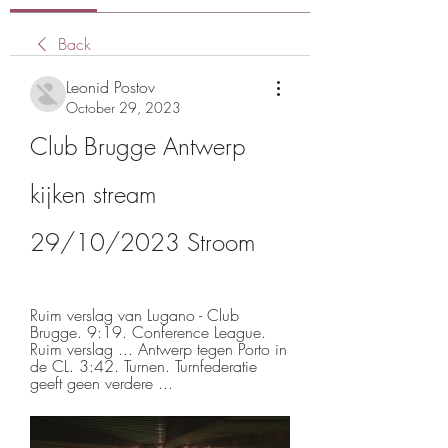
Back
Leonid Postov
October 29, 2023
Club Brugge Antwerp 
kijken stream 
29/10/2023 Stroom
Ruim verslag van Lugano - Club 
Brugge. 9:19. Conference League. 
Ruim verslag ... Antwerp tegen Porto in 
de CL. 3:42. Turnen. Turnfederatie 
geeft geen verdere ...