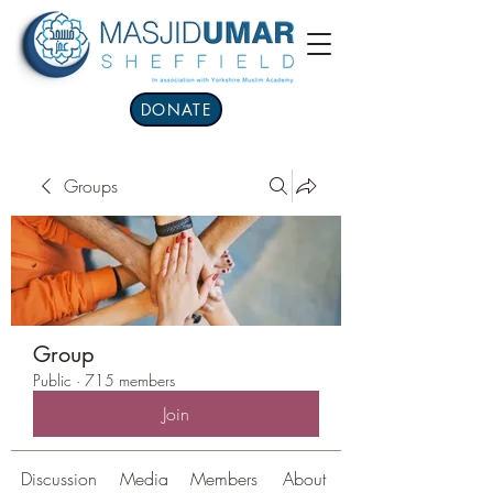
DONATE
Groups
Group
Public
·
715 members
Join
Discussion
Media
Members
About