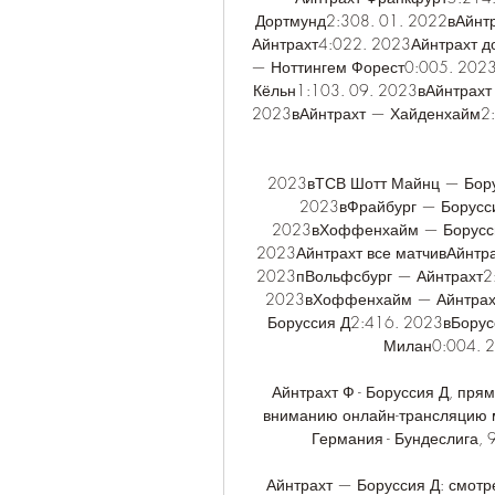
Дортмунд2:308. 01. 2022вАйнтр
Айнтрахт4:022. 2023Айнтрахт д
— Ноттингем Форест0:005. 202
Кёльн1:103. 09. 2023вАйнтрахт
2023вАйнтрахт — Хайденхайм2:0
2023вТСВ Шотт Майнц — Бору
2023вФрайбург — Борусси
2023вХоффенхайм — Боруссия
2023Айнтрахт все матчивАйнтр
2023пВольфсбург — Айнтрахт2:
2023вХоффенхайм — Айнтрахт1
Боруссия Д2:416. 2023вБорус
Милан0:004. 2
Айнтрахт Ф - Боруссия Д, пря
вниманию онлайн-трансляцию ма
Германия - Бундеслига, 9
Айнтрахт — Боруссия Д: смотр