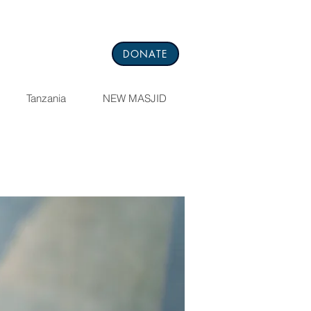
DONATE
Tanzania
NEW MASJID