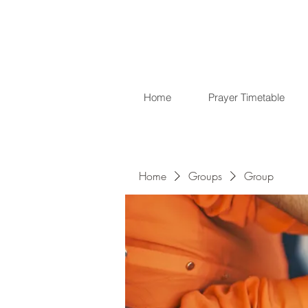
Home
Prayer Timetable
Home
Groups
Group