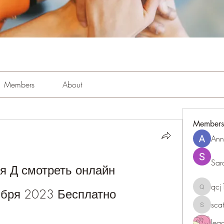
Members
About
Members
Ann
Sar
я Д смотреть онлайн 
qc
ября 2023 Бесплатно
qcj1281
sca
scattere
le