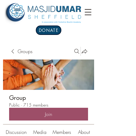
DONATE
Groups
Group
Public
·
715 members
Join
Discussion
Media
Members
About