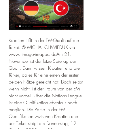
Kroatien trifft in der EM-Quali auf die 
Türkei. © MICHAL CHWIEDUK via 
www. imago-images. deAm 21. 
November ist der letze Spieltag der 
Quali. Dann wissen Kroatien und die 
Türkei, ob es für eine einen der ersten 
beiden Plätze gereicht hat. Doch selbst 
wenn nicht, ist der Traum von der EM 
nicht vorbei. Über die Nations League 
ist eine Qualifikation ebenfalls noch 
möglich. Die Partie in der EM-
Qualifikation zwischen Kroatien und 
der Türkei steigt am Donnerstag, 12. 