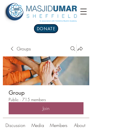
DONATE
Groups
Group
Public
·
715 members
Join
Discussion
Media
Members
About