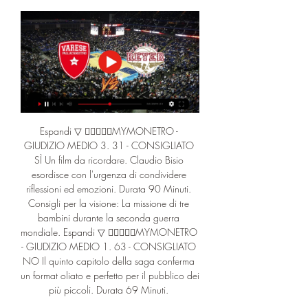
Espandi ▽ MYMONETRO - GIUDIZIO MEDIO 3. 31 - CONSIGLIATO SÌ Un film da ricordare. Claudio Bisio esordisce con l'urgenza di condividere riflessioni ed emozioni. Durata 90 Minuti. Consigli per la visione: La missione di tre bambini durante la seconda guerra mondiale. Espandi ▽ MYMONETRO - GIUDIZIO MEDIO 1. 63 - CONSIGLIATO NO Il quinto capitolo della saga conferma un format oliato e perfetto per il pubblico dei più piccoli. Durata 69 Minuti. 

Rai Sport - La diretta in streaming video su RaiPlay Ora In Onda su Rai Sport. Diretta Rai Sport. Diretta Rai Sport. Rai Sport, Diretta Live streaming su RaiPlay. Condividi.

Home - Carnevale di Venezia 2023 - sito ufficiale Il Carnevale di Venezia 2024 torna dal 27 gennaio al 13 febbraio 2024! Tutte le novità e il programma ufficiale!

Circolazione treni in tempo reale Varese · Como · Lodi · Cremona · Lecco · Milano · Bergamo · Pavia · Sondrio · Monza · ITA · ENG MILANO PORTA VENEZIA. ROVATO FN. PALAZZOLO MILANESE. CODOGNO.

Cinema provincia di Varese: programmazione nelle sale GUARDA IL TRAILER MYMONETRO - GIUDIZIO MEDIO 3. 74 - CONSIGLIATO SÌ Un esordio autoriale e divulgativo che è pura emanazione dei codici etici ed estetici della sua autrice. Drammatico, Italia 2023. Durata 118 Minuti. Consigli per la visione: Paola Cortellesi fa il suo esordio alla regia con un originale dramedy in bianco e nero ambientato nel Secondo Dopoguerra. 

La Stampa - Ultime notizie di cronaca e news dall'Italia e dal mondoL'intervista Antonio Manzini: “Ai maestri bisogna rubare. E io ho lo stesso caratteraccio di Schiavone” la serata in tv “Che Tempo Che Fa”: ospiti di Fazio il direttore della Stampa Andrea Malaguti, Elly Schlein e Fedez Tv Mare Fuori, ecco le prime puntate della quarta stagione francesca d’angelo Lo scrittore racconta la città Benvenuti a Torino, capitale dell’arte: una settimana tra bellezza e isolamento Gianluigi Ricuperati tv La serie Rai sul caso Claps è un successo social. La protagonista Ciaschetti: “Ho sentito una forte responsabilità nell’interpretare Elisa” giovanni berruti cinema "Volare" il debutto alla regia di Margherita Buy: "La mia paura è non riuscire ad affidarmi agli altri, e l'idea di volare la racchiude perfettamente" fulvia caprara, nicolas roumeliotis Il racconto Floreale, ridondante, sensuale: quando Torino era la capitale del Liberty giulia zonca L'iniziativa “Women for Women”, su Rai 3 una serata contro il tumore al seno e la violenza di genere le confessioni Alba Parietti a Belve: "Mi fa piacere che il mio lato B piaccia a tanti italiani. 

Consigli per la visione: Thriller d'azione ad alto impatto emotivo, remake dell'adrenalinico film spagnolo El Desconocido. Espandi ▽ MYMONETRO - GIUDIZIO MEDIO 3. 00 - CONSIGLIATO SÌ Una commedia fantasy che si sfilaccia e finisce di diventare ruffiana. A disagio Max Giusti, più in parte Gabriella Pession. Commedia, Italia 2023. Durata 103 Minuti. Una seconda chance per Anna e Max, per vedere chiaro nel rapporto con i loro figli e tentare, dove possibile, di non ripetere gli stessi errori. 

Espandi ▽ OGGI AL CINEMA ALTRI CINEMA keyboard_arrow_down  MYMONETRO - GIUDIZIO MEDIO 3. 53 - CONSIGLIATO SÌ Una tesa e inquietante storia di doppie verità che ribalta i ruoli di coppia tradizionali. Con due attori superbi. Drammatico, Francia 2023. Durata 150 Minuti. Una donna è sospettata dell'omicidio del marito. Il loro figlio cieco dovrà affrontare un dilemma morale essendo l'unico testimone. Espandi ▽ MYMONETRO - GIUDIZIO MEDIO 3. 

Invecchiare è brutto" la guida Crif, cosa succede se si finisce nella lista dei cattivi pagatori? Ecco come uscire dalla trappola del blocco ai finanziamenti sandra riccio la tragedia L’ultimo volo di Naomi: schianto con l’elicottero al confine tra Liguria e Toscana Tiziano Ivani Davide Van De Sfroos torna a Torino per presentare il nuovo disco “Manoglia” Franca Cassine Cinesettimana Scorsese dirige Di Caprio e De Niro: ecco perché "Killers of the Flower Moon" è un film imperdibile Fulvia Caprara Sulla loro pelle- L'inchiesta che racconta i reclusi del Cpr Festa di Roma Arriva "Nuovo Olimpo" l'ultimo film di Ozpetek: "Ecco le passioni, gli amori, il cinema, la mia vita in una Italia libera che non c'è più" gli appuntamenti di Torinosette L'eroina della Bohème torna al Regio con il celebre soprano Erika Grimaldi e il giovane direttore Andrea Battistoni Tiziana Platzer Il buon sesso non è tutto Maria Corbi Quello che i fuorionda non dicono Michela Marzano “La mia passione per Weidenfeld l’uomo che pubblicava i nazisti e trasformò Lolita in un bestseller” Alain Elkann La libertà dei freeters lavoratori a poco Simonetta Sciandivasci Pensiero bugiardo Non è una bugia è un pony in una stanza Mario Fillioley I grandi gialli Un diavolo sulle ruote terrorizza l’Europa Gianluigi Nuzzi I ritrovati “Dei miei grandi amori resta l’affetto e il ricordo ma il mio sogno resta quello di rifare il Sorpasso” Marco Menduni Grandi inganni e bugie piccole piccole La letteratura non ha bisogno di verità Alberto Mattioli Maltempo: come tutelarsi con le assicurazioni e le decisioni del governo. 

Sampdoria Primavera in diretta | Volunteers 10 ore fa — Streaming Verona U19-Atalanta U19 in diretta oggi 28 1 ott 2023 Venezia-Pisa Sky, Dazn 16:30 Calcio, Premier League: Manchester United ...

Venezia v Varese Pronostici, Risultati in Diretta e Live Streaming + QuoteVenezia vs Varese - Probabili Formazioni, Pronostici Scommesse e Notizie Venezia vs Varese giocano nella Lega A il 29/10/2023, alle 17:15 UTC. Qui su Oddspedia puoi facilmente vedere il risultato in diretta e i commenti live, nonché le quote di tutti i bookmaker e di tutti i mercati pre-partita e live. Puoi anche trovare i risultati delle partite precedenti tra Venezia v Varese, e il H2H. Nella linguetta delle statistiche, puoi trovare le formazioni di Venezia - Varesee la classifica. Assicurati di non perdere valore con le tue scommesse sulla partita tra Venezia v Varese utilizzando tool come le surebets o le dropping odds che ti offriamo. Se sei interessato ad altre partite di Lega A, le prossime gara della settimana sono: Brindisi - Pistoia, Reggiana - TrevisoMigliori Quote di Venezia vs Varese Su Oddspedia puoi controllare tutte le Basket Quote e tutte le Lega A Quote. Dettagli della PartitaVenezia - VareseLega A ItaliaData; 29/10/2023Ora d'inizio - 17:15 UTCStadio; Palasport Taliercio, Venedig, ItalyCome vedere in diretta e in streaming Venezia vs VaresePuoi vedere in diretta e gratis la partita senza annunci e seguendo questi passi:Passo 1 - Fai clic nella zona di live streaming sopra e registrati gratis. 

77 - CONSIGLIATO SÌ Un grande affresco che vuole rendere giustizia a chi ha subito una prevaricazione in nome degli 'affari'. Drammatico, USA 2023. Durata 206 Minuti. Consigli per la visione: Nel 1920 una tribù di indiani viene massacrata. L'Fbi indaga e risolve uno dei casi più difficili della storia. Espandi ▽ MYMONETRO - GIUDIZIO MEDIO 2. 53 - CONSIGLIATO NÌ Ottima prova di Tobin Bell in un nuovo capitolo della sempiterna saga che mantiene quello che promette, in termini di gore e spettacolo. Horror, Thriller - USA 2023. Consigli per la visione: John, malato e disperato, si reca in Messico per sottoporsi a una rischiosa procedura medica sperimentale nella speranza di una cura miracolosa per il suo cancro. Espandi ▽ MYMONETRO - GIUDIZIO MEDIO 1. 70 - CONSIGLIATO NO Un regista navigato per un film che manca il bersaglio. Thriller, USA 2023. Durata 91 Minuti. 

Consigli per la visione: Un'avventura da brividi nel luogo più spaventoso del pianeta: il Castello del Conte Dracula in Transilvania! Espandi ▽ MYMONETRO - GIUDIZIO MEDIO 3. 06 - CONSIGLIATO SÌ Besson ritorna con un ammirevole tour de force attoriale che tuttavia rimane incapace di risolversi. Drammatico, Francia, USA 2023. Durata 113 Minuti. 

Oggi lo sport scambia le cause per ideali" Giulia Zonca La cucina della Stampa Metternich Pillole Sotto la mole La Zampa Tuttolibri Viaggiando Vedi tutti Salute Cosa fare se la coppia non funziona: come restare (superando il conflitto) o dirsi addio Tina Simoniello Il Gusto Festival "C'è + Gusto a Bologna": torna la grande festa di cibo e parole Video di Tecla Biancolatte, montaggio di Leonardo Sorregotti Lasagne, caffè e grattacieli: quando la cucina italiana incontra New York Valeria Robecco Franco Pepe, il re della pizza sbarca a Bologna Lara De Luna New York, cena farsa alla Mehran’s Steakhouse: il locale che non esiste ma dove tutti vogliono andare valeria robecco IL GUSTO Ornellaia: lascia Giovanni Geddes, arriva Fabrizio Dosi. 

Oggi Venezia Pisa in diretta 29 ottobre 2023 Streaming 7 ore fa — Oggi Venezia Pisa in diretta 29 ottobre 2023 Streaming Oggiadesso. Aggiungi ritorno. 1 adulto (26-59)Aggiungi CartaFRECCIA, ItaloPiù .

[[TRASMISSIONE IN DIRETTA]#] Oggi US Lecce Torino FC [[TRASMISSIONE IN DIRETTA]#] Oggi US Lecce Torino FC diretta streaming 28.10.2023 Tortona-Milano 75-79: gli highlights Treviso-Venezia 77-82: gli highlights Varese-Trento 84-85: gli highlights Cremona-Reggiana 91-95: ...

Abbonati al sito de La Stampa a 1€ al mese per 3 mesi Le notizie via mail, da Stampa Sera a Sotto la Mole: ecco come ricevere le nostre newsletter Gaza, le testimonianze: "Qui si rischia la morte sotto le bombe anche in fila per comprare il pane" Nello Del Gatto Da Yossi a Ruth a Ofir, quei sorrisi spenti dei bimbi presi in ostaggio da Hamas Eleonora camilli Salvini: "Voglio una Quota 103 rivista". Meloni: "Nessun prelievo dai conti" Ilario Lombardo e Francesco Moscatelli Ciack, non si gira: l'incognita sul Tax credit fa fuggire dall'Italia il film sulla Callas con Angelina Jolie Paolo Festuccia Manovra, la rivolta di Lega e Forza Italia e i timori per il giudizio delle agenzie di rating Alessandro Barbera Il dolore dell'europarlamentare Maria Angela Danzì: "Mio figlio suicida come Julie, chiese aiuto in Erasmus ma è stato lasciato solo" Filippo Fiorini Treni, Piemonte maglia nera: il record delle tratte 