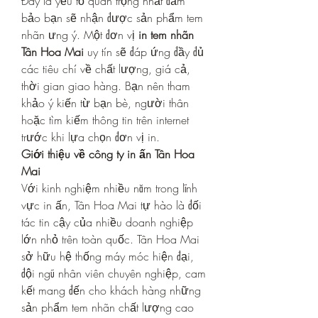
Đây là yếu tố quan trọng nhất đảm 
bảo bạn sẽ nhận được sản phẩm tem 
nhãn ưng ý. Một đơn vị 
in tem nhãn 
Tân Hoa Mai
 uy tín sẽ đáp ứng đầy đủ 
các tiêu chí về chất lượng, giá cả, 
thời gian giao hàng. Bạn nên tham 
khảo ý kiến từ bạn bè, người thân 
hoặc tìm kiếm thông tin trên internet 
trước khi lựa chọn đơn vị in.
Giới thiệu về công ty in ấn Tân Hoa 
Mai
Với kinh nghiệm nhiều năm trong lĩnh 
vực in ấn, Tân Hoa Mai tự hào là đối 
tác tin cậy của nhiều doanh nghiệp 
lớn nhỏ trên toàn quốc. Tân Hoa Mai 
sở hữu hệ thống máy móc hiện đại, 
đội ngũ nhân viên chuyên nghiệp, cam 
kết mang đến cho khách hàng những 
sản phẩm tem nhãn chất lượng cao 