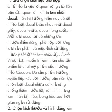
1. Lựa chọn chất liệu phù hợp
Chất liệu là yếu tố quan trọng đầu tiên 
bạn cần quan tâm khi 
in tem nhãn 
decal
. Trên thị trường hiện nay có rất 
nhiều loại decal khác nhau như decal 
giấy, decal nhựa, decal trong suốt,... 
Mỗi loại decal sẽ có những ưu 
nhược điểm riêng, phù hợp với từng 
loại sản phẩm và mục đích sử dụng.
Lưu ý khi đặt in tem nhãn lấy nhanh
Ví dụ, bạn muốn 
in tem nhãn
 cho sản 
phẩm là chai mỹ phẩm của thương 
hiệu Cocoon. Do sản phẩm thường 
xuyên tiếp xúc với nước, bạn nên lựa 
chọn loại decal nhựa có khả năng 
chống thấm nước tốt, tránh tình trạng 
tem nhãn bị nhòe, bong tróc sau thời 
gian ngắn sử dụng.
2. Chọn kích thước và hình dáng tem 