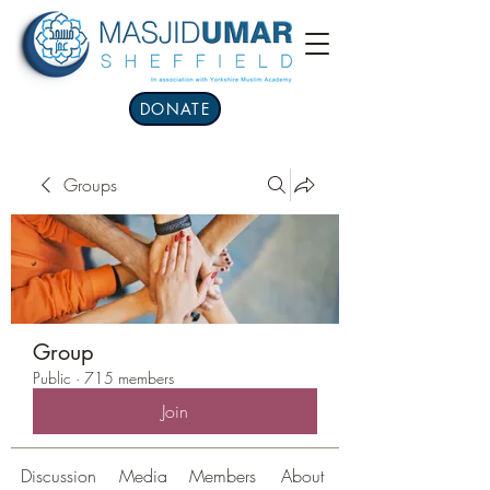
DONATE
Groups
Group
Public
·
715 members
Join
Discussion
Media
Members
About