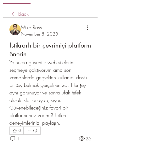
Back
Mike Ross
November 8, 2025
İstikrarlı bir çevrimiçi platform
önerin
Yalnızca güvenilir web sitelerini 
seçmeye çalışıyorum ama son 
zamanlarda gerçekten kullanıcı dostu 
bir şey bulmak gerçekten zor. Her şey 
aynı görünüyor ve sonra ufak tefek 
aksaklıklar ortaya çıkıyor. 
Güvenebileceğiniz favori bir 
platformunuz var mı? Lütfen 
deneyimlerinizi paylaşın.
0
1
26