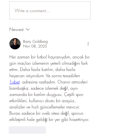
Write a comment...
Newest
Barry Goldberg
Nov 08, 2025
Her zaman bir futbol hayranıydım, ancak bir 
gün maçları izlemenin yeterli olmadığını fark 
ettim. Daha fazla katılım, daha fazla 
heyecan istiyordum. Ve sonra tesadüfen 
1xbet
  adresine rastladım. Oranın atmosferi 
bambaşka; sadece izlemek değil, aynı 
zamanda bir katılım duygusu. Çeşitli spor 
etkinlikleri, kullanıcı dostu bir arayüz, 
analizler ve hızlı güncellemeler mevcut. 
Burası sadece bir web sitesi değil, sporun 
etkileşimli hale geldiği bir yer gibi hissettiriyor.
Like
Reply