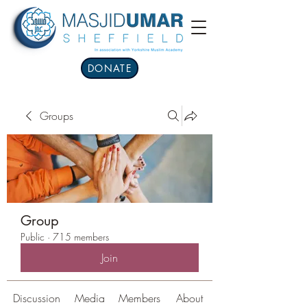
DONATE
Groups
Group
Public
·
715 members
Join
Discussion
Media
Members
About