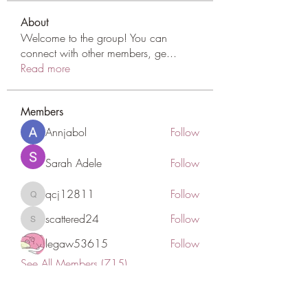
About
Welcome to the group! You can
connect with other members, ge
...
Read more
Members
Annjabol
Follow
Sarah Adele
Follow
qcj12811
Follow
qcj12811
scattered24
Follow
scattered24
legaw53615
Follow
See All Members (715)