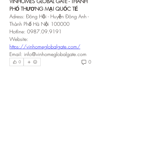
VINHOMES GLOBAL GATE - THÀNH 
PHỐ THƯƠNG MẠI QUỐC TẾ
Adress: Đông Hội - Huyện Đông Anh - 
Thành Phố Hà Nội 100000
Hotline: 0987.09.9191
Website: 
https://vinhomeglobalgate.com/
Email: info@vinhomeglobalgate.com
0
0
Write a comment...
About
Welcome to the group! You can
connect with other members, ge
...
Read more