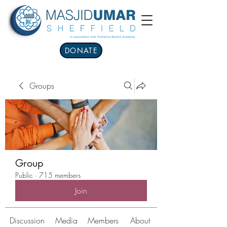
DONATE
Groups
Group
Public
·
715 members
Join
Discussion
Media
Members
About