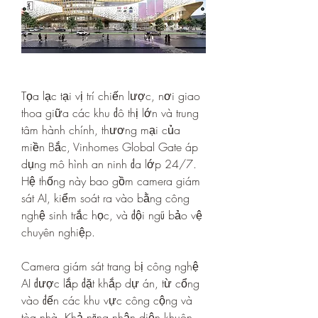
Tọa lạc tại vị trí chiến lược, nơi giao 
thoa giữa các khu đô thị lớn và trung 
tâm hành chính, thương mại của 
miền Bắc, Vinhomes Global Gate áp 
dụng mô hình an ninh đa lớp 24/7. 
Hệ thống này bao gồm camera giám 
sát AI, kiểm soát ra vào bằng công 
nghệ sinh trắc học, và đội ngũ bảo vệ 
chuyên nghiệp.
Camera giám sát trang bị công nghệ 
AI được lắp đặt khắp dự án, từ cổng 
vào đến các khu vực công cộng và 
tòa nhà. Khả năng nhận diện khuôn 