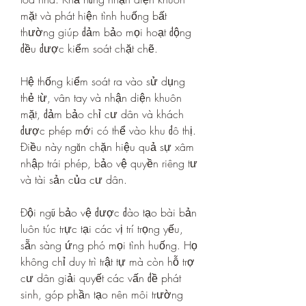
mặt và phát hiện tình huống bất 
thường giúp đảm bảo mọi hoạt động 
đều được kiểm soát chặt chẽ.
Hệ thống kiểm soát ra vào sử dụng 
thẻ từ, vân tay và nhận diện khuôn 
mặt, đảm bảo chỉ cư dân và khách 
được phép mới có thể vào khu đô thị. 
Điều này ngăn chặn hiệu quả sự xâm 
nhập trái phép, bảo vệ quyền riêng tư 
và tài sản của cư dân.
Đội ngũ bảo vệ được đào tạo bài bản 
luôn túc trực tại các vị trí trọng yếu, 
sẵn sàng ứng phó mọi tình huống. Họ 
không chỉ duy trì trật tự mà còn hỗ trợ 
cư dân giải quyết các vấn đề phát 
sinh, góp phần tạo nên môi trường 