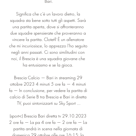
Bari.

Significa che c'è un lavoro dietro, la 
squadra sta bene sotto tutti gli aspetti. Sarà 
una partita aperta, dove si affronteranno 
due squadre spensierate che proveranno a 
vincere la partita. Clotet? È un allenatore 
che mi incuriosisce, lo apprezzo l'ho seguito 
negli anni passati. Ci sono similitudini con 
noi, il Brescia è una squadra giovane che 
ha entusiasmo e se la gioca. 

Brescia Calcio — Bari in streaming 29 
ottobre 2023 4 minuti 5 ore fa — 4 minuti 
fa — In conclusione, per vedere la partita di 
calcio di Serie B tra Brescia e Bari in diretta 
TV, puoi sintonizzarti su Sky Sport ...

(sport<) Brescia Bari diretta tv 29.10.2023 
2 ore fa — La pa 4 ore fa — 2 ore fa — La 
partita andrà in scena nella giornata di 
domenica 29 ottobre alle ore 16:15; la 