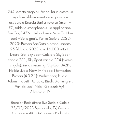
Perugia, .

254 (evento singolo). Per chi ha in essere un 
regolare abbonamento sarà possibile 
assistere a Brescia Bari attraverso Smart tv, 
PC, tablet o smartphone sulle applicazioni 
Sky Go, DAZN, Helbiz Live e Now Tv. Non 
sarà visibile gratis. Partita Serie B 2022-
2023: Brescia BariData e orario: sabato 
25 febbraio 2023, ore 14:00Diretta tv: 
Diretta Gol Sky Sport Calcio e Sky Sport 
canale 251, Sky Sport canale 254 (evento 
singolo)Diretta streaming: Sky Go, DAZN, 
Helbiz Live e Now Tv Probabili formazioni 
Brescia (4-3-2-1): Andrenacci; Huard, 
Adorni, Papetti, Karacic; Bisoli, Björkengren, 
Van de Looi; Ndoj, Galazzi; Ayé. 
Allenatore: D. 

Brescia - Bari: diretta live Serie B Calcio 
25/02/2023 Spettacolo, TV, Gossip. 
Cronaca e Attualita'. Video · Podcast · 