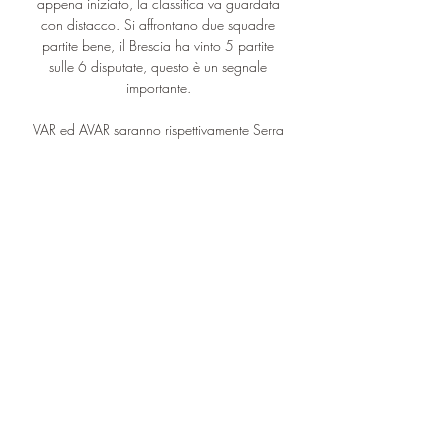
appena iniziato, la classifica va guardata 
con distacco. Si affrontano due squadre 
partite bene, il Brescia ha vinto 5 partite 
sulle 6 disputate, questo è un segnale 
importante. 

VAR ed AVAR saranno rispettivamente Serra 
e S. Longo. LEGGI ANCHE: Juventus, 
Chirico su Calciopoli: "Non è finita, riderà 
bene chi riderà per ultimo" Dove vedere 
Brescia-Bari, streaming gratis e diretta tv SKY 
o DAZN? Il match Brescia-Bari, valido per l' 
11. a giornata del campionato di Serie B, 
sarà trasmesso in diretta tv su Sky Sport. 

Diretta Brescia-Bari in streaming 29 ottobre 
2023 Guarda onl 5 ore fa — Dove vedere 
in tv e streaming il match valido per 
l'undicesima giornata di Serie B BRESCIA – 
Domenica 29 ottobre 2023, allo Stadio 
“Rigamonti”, ...
