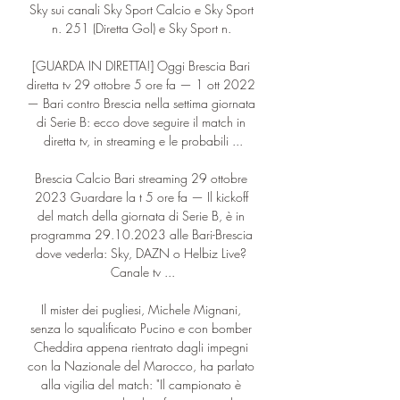
Sky sui canali Sky Sport Calcio e Sky Sport 
n. 251 (Diretta Gol) e Sky Sport n. 

[GUARDA IN DIRETTA!] Oggi Brescia Bari 
diretta tv 29 ottobre 5 ore fa — 1 ott 2022 
— Bari contro Brescia nella settima giornata 
di Serie B: ecco dove seguire il match in 
diretta tv, in streaming e le probabili ...

Brescia Calcio Bari streaming 29 ottobre 
2023 Guardare la t 5 ore fa — Il kickoff 
del match della giornata di Serie B, è in 
programma 29.10.2023 alle Bari-Brescia 
dove vederla: Sky, DAZN o Helbiz Live? 
Canale tv ...

Il mister dei pugliesi, Michele Mignani, 
senza lo squalificato Pucino e con bomber 
Cheddira appena rientrato dagli impegni 
con la Nazionale del Marocco, ha parlato 
alla vigilia del match: "Il campionato è 