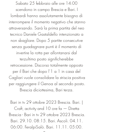
Sabato 25 febbraio alle ore 14:00 
scendono in campo Brescia e Bari. I 
lombardi hanno assolutamente bisogno di 
interrompere il momento negativo che stanno 
attraversando. Sarà la prima partita del neo 
tecnico Daniele Gastaldello intenzionato a 
non sbagliare. Dopo 5 partite consecutive 
senza guadagnare punti è il momento di 
invertire la rotta per allontanarsi dal 
terzultimo posto significherebbe 
retrocessione. Discorso totalmente opposto 
per il Bari che dopo l’1 a 1 in casa del 
Cagliari vuole consolidare la striscia positiva 
per raggiungere il Genoa al secondo posto. 
Brescia diciottesima, Bari terza. 

Bari in tv 29 ottobre 2023 Brescia. Bari. | 
Craft, activity and 10 ore fa — Diretta 
Brescia - Bari in tv 29 ottobre 2023 Brescia. 
Bari. 29.10. 08:15. Bari. Ascoli. 04.11. 
06:00. FeralpiSalò. Bari. 11.11. 05:00. 