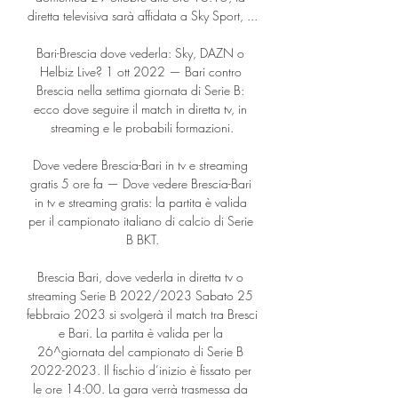
diretta televisiva sarà affidata a Sky Sport, ...

Bari-Brescia dove vederla: Sky, DAZN o 
Helbiz Live? 1 ott 2022 — Bari contro 
Brescia nella settima giornata di Serie B: 
ecco dove seguire il match in diretta tv, in 
streaming e le probabili formazioni.

Dove vedere Brescia-Bari in tv e streaming 
gratis 5 ore fa — Dove vedere Brescia-Bari 
in tv e streaming gratis: la partita è valida 
per il campionato italiano di calcio di Serie 
B BKT.

Brescia Bari, dove vederla in diretta tv o 
streaming Serie B 2022/2023 Sabato 25 
febbraio 2023 si svolgerà il match tra Bresci 
e Bari. La partita è valida per la 
26^giornata del campionato di Serie B 
2022-2023. Il fischio d’inizio è fissato per 
le ore 14:00. La gara verrà trasmessa da 