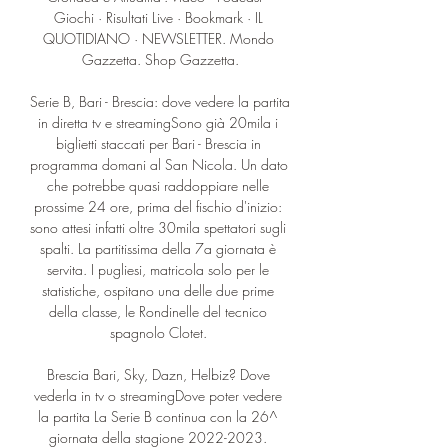
Giochi · Risultati Live · Bookmark · IL 
QUOTIDIANO · NEWSLETTER. Mondo 
Gazzetta. Shop Gazzetta.

Serie B, Bari - Brescia: dove vedere la partita 
in diretta tv e streamingSono già 20mila i 
biglietti staccati per Bari - Brescia in 
programma domani al San Nicola. Un dato 
che potrebbe quasi raddoppiare nelle 
prossime 24 ore, prima del fischio d'inizio: 
sono attesi infatti oltre 30mila spettatori sugli 
spalti. La partitissima della 7a giornata è 
servita. I pugliesi, matricola solo per le 
statistiche, ospitano una delle due prime 
della classe, le Rondinelle del tecnico 
spagnolo Clotet. 

Brescia Bari, Sky, Dazn, Helbiz? Dove 
vederla in tv o streamingDove poter vedere 
la partita La Serie B continua con la 26^ 
giornata della stagione 2022-2023. 