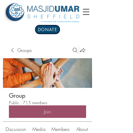
DONATE
Groups
Group
Public
·
715 members
Join
Discussion
Media
Members
About