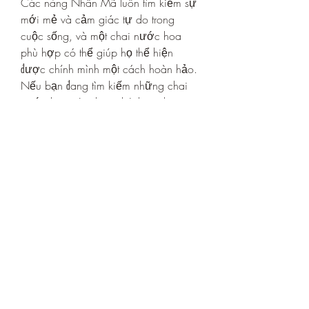
Các nàng Nhân Mã luôn tìm kiếm sự 
mới mẻ và cảm giác tự do trong 
cuộc sống, và một chai nước hoa 
phù hợp có thể giúp họ thể hiện 
được chính mình một cách hoàn hảo. 
Nếu bạn đang tìm kiếm những chai 
nước hoa này, hãy ghé thăm shop 
Nước Hoa Chính Hãng, Shop Nước 
Hoa Hà Nội Uy Tín Apa Niche
. Đây 
là nơi cung cấp các sản phẩm nước 
hoa chất lượng và đa dạng, giúp bạn 
dễ dàng tìm được món quà hoàn hảo 
cho các nàng Nhân Mã. Hãy thử 
nghiệm và tìm ra sự lựa chọn hoàn 
hảo để làm cho các nàng cảm thấy 
đặc biệt và tự tin trong từng khoảnh 
khắc.
0