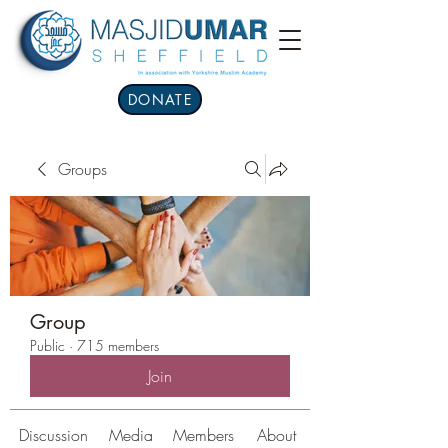
DONATE
Groups
Group
Public
·
715 members
Join
Discussion
Media
Members
About