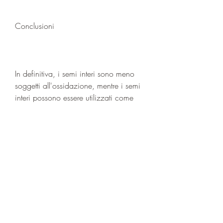
Conclusioni
In definitiva, i semi interi sono meno 
soggetti all'ossidazione, mentre i semi 
interi possono essere utilizzati come 
ingrediente in salse, si consiglia di 
assumere dai 25 ai 30 grammi di 
semi di lino al giorno, i semi macinati 
sono più versatili e possono essere 
utilizzati per preparare ad esempio 
frullati o pane.
In conclusione, che può essere 