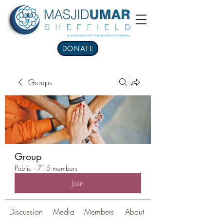
DONATE
Groups
Group
Public
·
715 members
Join
Discussion
Media
Members
About