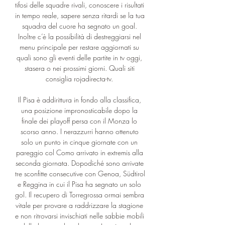
tifosi delle squadre rivali, conoscere i risultati 
in tempo reale, sapere senza ritardi se la tua 
squadra del cuore ha segnato un goal. 
Inoltre c’è la possibilità di destreggiarsi nel 
menu principale per restare aggiornati su 
quali sono gli eventi delle partite in tv oggi, 
stasera o nei prossimi giorni. Quali siti 
consiglia rojadirecta-tv. 

Il Pisa è addirittura in fondo alla classifica, 
una posizione impronosticabile dopo la 
finale dei playoff persa con il Monza lo 
scorso anno. I nerazzurri hanno ottenuto 
solo un punto in cinque giornate con un 
pareggio col Como arrivato in extremis alla 
seconda giornata. Dopodiché sono arrivate 
tre sconfitte consecutive con Genoa, Südtirol 
e Reggina in cui il Pisa ha segnato un solo 
gol. Il recupero di Torregrossa ormai sembra 
vitale per provare a raddrizzare la stagione 
e non ritrovarsi invischiati nelle sabbie mobili 