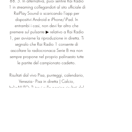
88. 5. In alternativa, puoi sentire Rai Radio 
1 in streaming collegandoti al sito ufficiale di 
RaiPlay Sound o scaricando l’app per 
dispositivi Android e iPhone/iPad. In 
entrambi i casi, non devi far altro che 
premere sul pulsante ▶︎ relativo a Rai Radio 
1, per avviarne la riproduzione in diretta. Ti 
segnalo che Rai Radio 1 consente di 
ascoltare la radiocronaca Serie B ma non 
sempre propone nel proprio palinsesto tutte 
le partite del campionato cadetto. 

Risultati dal vivo Pisa, punteggi, calendario, 
Venezia - Pisa in diretta | Calcio, 
ItaliaAIUTO: Ti trovi sulla pagina risultati dal 
vivo Pisa nella sezione Calcio/Italia. 
Flashscore. it ti offre i risultati dal vivo del 
Pisa, risultati parziali e finali, classifiche e i 
dettagli delle partite (marcatori, cartellini 
rossi, comparazione quote,... ). Oltre ai 
risultati del Pisa su Flashscore. it puoi seguire 
più di 1000 competizioni per oltre 90 paesi 