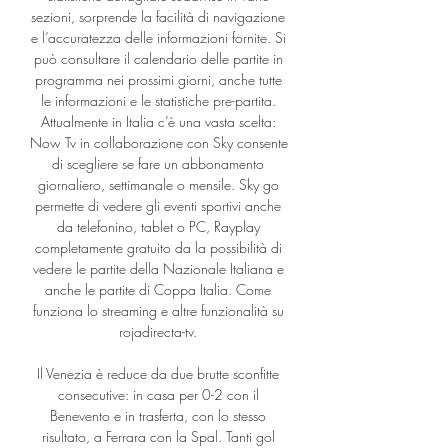
sezioni, sorprende la facilità di navigazione 
e l’accuratezza delle informazioni fornite. Si 
può consultare il calendario delle partite in 
programma nei prossimi giorni, anche tutte 
le informazioni e le statistiche pre-partita. 
Attualmente in Italia c’è una vasta scelta: 
Now Tv in collaborazione con Sky consente 
di scegliere se fare un abbonamento 
giornaliero, settimanale o mensile. Sky go 
permette di vedere gli eventi sportivi anche 
da telefonino, tablet o PC, Rayplay 
completamente gratuito da la possibilità di 
vedere le partite della Nazionale Italiana e 
anche le partite di Coppa Italia. Come 
funziona lo streaming e altre funzionalità su 
rojadirecta-tv. 

Il Venezia è reduce da due brutte sconfitte 
consecutive: in casa per 0-2 con il 
Benevento e in trasferta, con lo stesso 
risultato, a Ferrara con la Spal. Tanti gol 