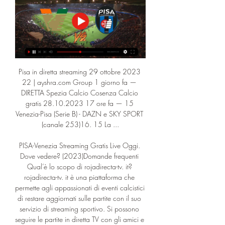
Pisa in diretta streaming 29 ottobre 2023 
22 | ayshra.com Group 1 giorno fa — 
DIRETTA Spezia Calcio Cosenza Calcio 
gratis 28.10.2023 17 ore fa — 15 
Venezia-Pisa (Serie B) - DAZN e SKY SPORT 
(canale 253)16. 15 La ...

PISA-Venezia Streaming Gratis Live Oggi. 
Dove vedere? (2023)Domande frequenti 
Qual’è lo scopo di rojadirecta-tv. it? 
rojadirecta-tv. it è una piattaforma che 
permette agli appassionati di eventi calcistici 
di restare aggiornati sulle partite con il suo 
servizio di streaming sportivo. Si possono 
seguire le partite in diretta TV con gli amici e 