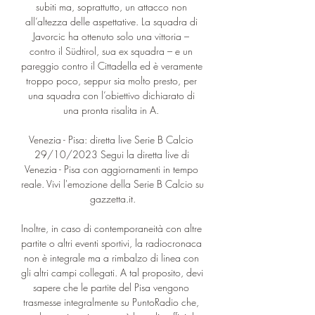
subiti ma, soprattutto, un attacco non 
all’altezza delle aspettative. La squadra di 
Javorcic ha ottenuto solo una vittoria – 
contro il Südtirol, sua ex squadra – e un 
pareggio contro il Cittadella ed è veramente 
troppo poco, seppur sia molto presto, per 
una squadra con l’obiettivo dichiarato di 
una pronta risalita in A. 

Venezia - Pisa: diretta live Serie B Calcio 
29/10/2023 Segui la diretta live di 
Venezia - Pisa con aggiornamenti in tempo 
reale. Vivi l'emozione della Serie B Calcio su 
gazzetta.it.

Inoltre, in caso di contemporaneità con altre 
partite o altri eventi sportivi, la radiocronaca 
non è integrale ma a rimbalzo di linea con 
gli altri campi collegati. A tal proposito, devi 
sapere che le partite del Pisa vengono 
trasmesse integralmente su PuntoRadio che, 