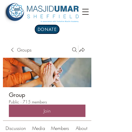
DONATE
Groups
Group
Public
·
715 members
Join
Discussion
Media
Members
About