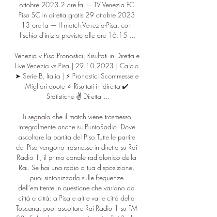
ottobre 2023 2 ore fa — TV Venezia FC-
Pisa SC in diretta gratis 29 ottobre 2023 
13 ore fa — Il match Venezia-Pisa, con 
fischio d'inizio previsto alle ore 16:15 ...

Venezia v Pisa Pronostici, Risultati in Diretta e 
Live Venezia vs Pisa | 29.10.2023 | Calcio 
➤ Serie B, Italia | ⚡ Pronostici Scommesse e 
Migliori quote ⭐ Risultati in diretta ✔️ 
Statistiche ✌ Diretta ...

Ti segnalo che il match viene trasmesso 
integralmente anche su PuntoRadio. Dove 
ascoltare la partita del Pisa Tutte le partite 
del Pisa vengono trasmesse in diretta su Rai 
Radio 1, il primo canale radiofonico della 
Rai. Se hai una radio a tua disposizione, 
puoi sintonizzarla sulle frequenze 
dell’emittente in questione che variano da 
città a città: a Pisa e altre varie città della 
Toscana, puoi ascoltare Rai Radio 1 su FM 