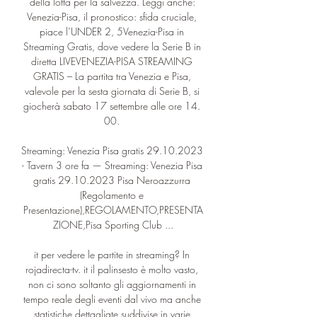
della lotta per la salvezza. Leggi anche: 
Venezia-Pisa, il pronostico: sfida cruciale, 
piace l’UNDER 2, 5Venezia-Pisa in 
Streaming Gratis, dove vedere la Serie B in 
diretta LIVEVENEZIA-PISA STREAMING 
GRATIS – La partita tra Venezia e Pisa, 
valevole per la sesta giornata di Serie B, si 
giocherà sabato 17 settembre alle ore 14. 
00. 

Streaming: Venezia Pisa gratis 29.10.2023 
- Tavern 3 ore fa — Streaming: Venezia Pisa 
gratis 29.10.2023 Pisa Neroazzurra 
(Regolamento e 
Presentazione),REGOLAMENTO,PRESENTA
ZIONE,Pisa Sporting Club ...

it per vedere le partite in streaming? In 
rojadirecta-tv. it il palinsesto è molto vasto, 
non ci sono soltanto gli aggiornamenti in 
tempo reale degli eventi dal vivo ma anche 
statistiche dettagliate suddivise in varie 