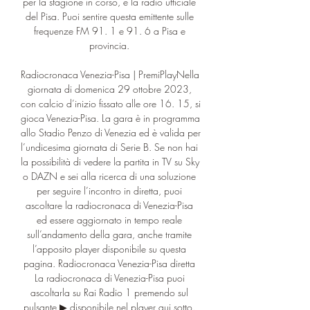
per la stagione in corso, è la radio ufficiale 
del Pisa. Puoi sentire questa emittente sulle 
frequenze FM 91. 1 e 91. 6 a Pisa e 
provincia. 

Radiocronaca Venezia-Pisa | PremiPlayNella 
giornata di domenica 29 ottobre 2023, 
con calcio d’inizio fissato alle ore 16. 15, si 
gioca Venezia-Pisa. La gara è in programma 
allo Stadio Penzo di Venezia ed è valida per 
l’undicesima giornata di Serie B. Se non hai 
la possibilità di vedere la partita in TV su Sky 
o DAZN e sei alla ricerca di una soluzione 
per seguire l’incontro in diretta, puoi 
ascoltare la radiocronaca di Venezia-Pisa 
ed essere aggiornato in tempo reale 
sull’andamento della gara, anche tramite 
l’apposito player disponibile su questa 
pagina. Radiocronaca Venezia-Pisa diretta 
La radiocronaca di Venezia-Pisa puoi 
ascoltarla su Rai Radio 1 premendo sul 
pulsante ▶︎ disponibile nel player qui sotto. 
