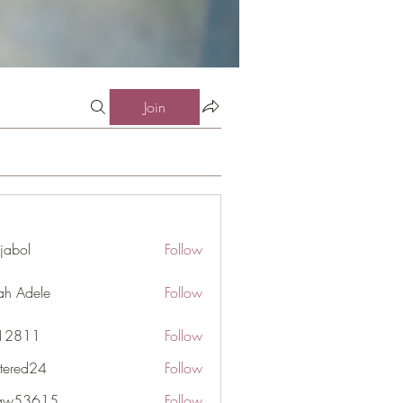
Join
jabol
Follow
ah Adele
Follow
j12811
Follow
1
ttered24
Follow
d24
gaw53615
Follow