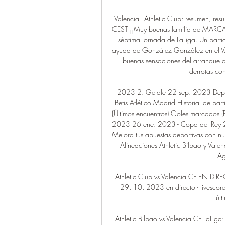
Valencia - Athletic Club: resumen, 
CEST ¡¡Muy buenas familia de MARCA!! 
séptima jornada de LaLiga. Un parti
ayuda de González González en el VAR.
buenas sensaciones del arranque de
derrotas con
2023 2: Getafe 22 sep. 2023 Depor
Betis Atlético Madrid Historial de part
(Últimos encuentros) Goles marcados 
2023 26 ene. 2023 - Copa del Rey
Mejora tus apuestas deportivas con nu
Alineaciones Athletic Bilbao y Valenc
Ag
Athletic Club vs Valencia CF EN DIRE
29. 10. 2023 en directo - livescore
últ
Athletic Bilbao vs Valencia CF LaLiga: