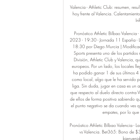
Valencia - Athletic Club: resumen, re
hoy frente al Valencia. Calentamiento
In
Pronóstico Athletic Bilbao Valencia
2023 - 19:30 - Jornada 11 España - 
18:30 por Diego Murcia | Modifica
Sports presenta uno de los partidos 
División, Athletic Club y Valencia, 
europeos. Por un lado, los locales l
ha podido ganar 1 de sus últimos 4 
como local, algo que le ha servido pa
liga. Sin duda, jugar en casa es un a
que respecto al duelo directo contra V
de ellos de forma positiva sabiendo q
el punto negativo se da cuando ves q
empates, por lo que t
Pronóstico Athletic Bilbao Valencia -
vs Valencia. Bet365: Bono de $
bienvenid