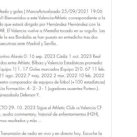
resultado y goles | MarcaActualizado 25/09/2021 19:06 
Bienvenidos a este Valencia-Athletic correspondiente a la 
do que estará dirigido por Hernández Hernández con la 
 El Valencia vuelve a Mestalla tocado en su orgullo. Las 
 la era Bordalás se han puesto en entredicho tras dos 
secutivas ante Madrid y Sevilla. 

tivo Alavés 0: 16 sep. 2023 Cádiz 1 oct. 2023 Real 
idos entre Athletic Bilbao y Valencia Estadísticas promedio 
(Equipo 1) 1. 17 Goles marcados (Equipo 2) 0. 67 11 feb. 
 21 ago. 2022 7 may. 2022 2 mar. 2022 10 feb. 2022 
estro comparador de equipos de fútbol (+100 estadísticas) 
ia Formación: 4 - 2 - 3 - 1 Jugadores ausentes Portero J. 
irrezabala Defensor Y. 

CTO 29. 10. 2023 Sigue el Athletic Club vs Valencia CF 
, audio commentary, historial de enfrentamientos (H2H), 
imos resultados y más ...

 Transmisión de radio en vivo y en directo hoy. Escuche la 