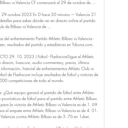
c Bilbao vs Valencia CF comenzará el 29 de octubre de ...

ivo 29 octubre 2023 En D hace 20 minutos — Valencia 21 
alles para saber dónde ver en directo online el partido 
lub de Bilbao vs Valencia de ...

as del enfrentamiento Partido Athletic Bilbao vs Valencia - 
resultados del partido y estadísticas en Tribuna.com.

CTO 29. 10. 2023 | Fútbol - FlashscoreSigue el Athletic 
irecto, livescore, audio commentary, previa, últimos 
 información, historial de enfrentamientos Athletic Club vs 
bol de Flashscore incluye resultados de fútbol y noticias de 
1000 competiciones de todo el mundo. 

 ¿Qué equipo ganará el partido de fútbol entre Athletic 
 pronósticos de fútbol para el partido entre Athletic Bilbao 
para la victoria de Athletic Bilbao vs Valencia es de 1. 69 
a el empate entre Athletic Bilbao vs Valencia es de 4. 01. 
 Valencia contra Athletic Bilbao es de 5. 76 en 1xbet. 
