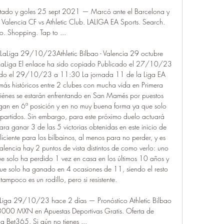
sultado y goles 25 sept 2021 — Marcó ante el Barcelona y 
 Valencia CF vs Athletic Club. LALIGA EA Sports. Search. 
fo. Shopping. Tap to ...

 - LaLiga 29/10/23Athletic Bilbao - Valencia 29 octubre 
LaLiga El enlace ha sido copiado Publicado el 27/10/23 
do el 29/10/23 a 11:30 La jornada 11 de la Liga EA 
más históricos entre 2 clubes con mucha vida en Primera 
quiénes se estarán enfrentando en San Mamés por puestos 
legan en 6ª posición y en no muy buena forma ya que solo 
partidos. Sin embargo, para este próximo duelo actuará 
ra ganar 3 de las 5 victorias obtenidas en este inicio de 
liciente para los bilbainos, al menos para no perder, y es 
alencia hay 2 puntos de vista distintos de como verlo: uno 
ue solo ha perdido 1 vez en casa en los últimos 10 años y 
ue solo ha ganado en 4 ocasiones de 11, siendo el resto 
ampoco es un rodillo, pero si resistente. 

 LaLiga 29/10/23 hace 2 días — Pronóstico Athletic Bilbao 
3000 MXN en Apuestas Deportivas Gratis. Oferta de 
a Bet365. Si aún no tienes ...
