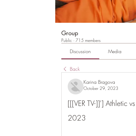
Group
Public
·
715 members
Discussion
Media
Back
Karina Bragova
October 29, 2023
[[[VER TV-]]'] Athletic 
2023