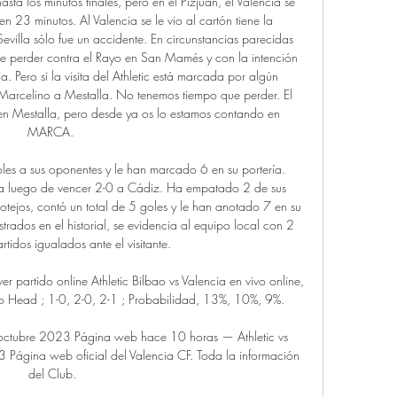
sta los minutos finales, pero en el Pizjuán, el Valencia se 
n 23 minutos. Al Valencia se le vio al cartón tiene la 
villa sólo fue un accidente. En circunstancias parecidas 
 de perder contra el Rayo en San Mamés y con la intención 
a. Pero si la visita del Athletic está marcada por algún 
 Marcelino a Mestalla. No tenemos tiempo que perder. El 
n Mestalla, pero desde ya os lo estamos contando en 
MARCA. 

oles a sus oponentes y le han marcado 6 en su portería. 
ba luego de vencer 2-0 a Cádiz. Ha empatado 2 de sus 
otejos, contó un total de 5 goles y le han anotado 7 en su 
strados en el historial, se evidencia al equipo local con 2 
artidos igualados ante el visitante. 

ver partido online Athletic Bilbao vs Valencia en vivo online, 
to Head ; 1-0, 2-0, 2-1 ; Probabilidad, 13%, 10%, 9%.

9 octubre 2023 Página web hace 10 horas — Athletic vs 
 Página web oficial del Valencia CF. Toda la información 
del Club.
