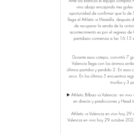
Ante los blancos el equipo compitió ha
vino abajo encajando tres goles e
oportunidad de confirmar que lo de Se
llega el Athletic a Mestalla, después
de recuperar la senda de la victori
acontecimiento es por el regreso de
partidazo comienza a las 16:15 e
Durante esos cotejos, convirtió 7 g
Valencia llega con los ánimos arri
últimos partidos y perdido 2. En esos c
arco. En los últimos 5 encuentros regi
triunfos y 3 p
▶️ Athletic Bilbao vs Valencia - en vivo 
en directo y predicciones y Head 
Athletic vs Valencia en vivo hoy 2
Valencia en vivo hoy 29 octubre 2023