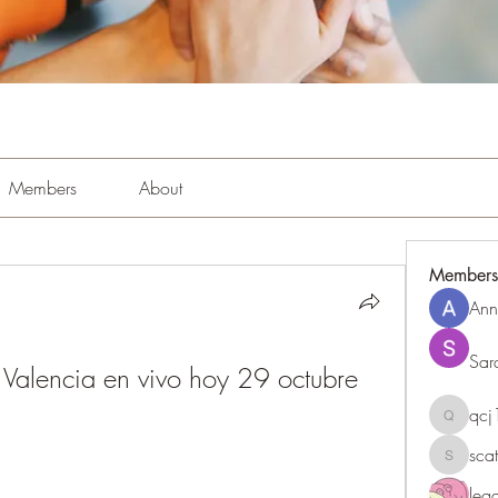
Members
About
Members
Ann
Sar
vs Valencia en vivo hoy 29 octubre 
qc
qcj1281
sca
scattere
le