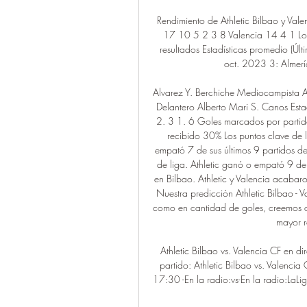
Rendimiento de Athletic Bilbao y Valenc
17 10 5 2 3 8 Valencia 14 4 1 Los ú
resultados Estadísticas promedio (Úl
oct. 2023 3: Almerí
Alvarez Y. Berchiche Mediocampista A
Delantero Alberto Mari S. Canos Estad
2. 3 1. 6 Goles marcados por partid
recibido 30% Los puntos clave de la
empató 7 de sus últimos 9 partidos de
de liga. Athletic ganó o empató 9 de 
en Bilbao. Athletic y Valencia acabaro
Nuestra predicción Athletic Bilbao - V
como en cantidad de goles, creemos 
mayor re
Athletic Bilbao vs. Valencia CF en di
partido: Athletic Bilbao vs. Valencia
17:30 -En la radio:vs-En la radio:LaLig