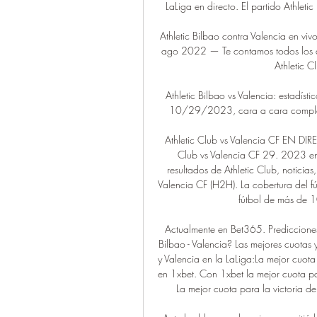
LaLiga en directo. El partido Athleti
Athletic Bilbao contra Valencia en v
ago 2022 — Te contamos todos los det
Athletic C
Athletic Bilbao vs Valencia: estadístic
10/29/2023, cara a cara completo, 
Athletic Club vs Valencia CF EN DIRE
Club vs Valencia CF 29. 2023 en d
resultados de Athletic Club, noticias,
Valencia CF (H2H). La cobertura del fút
fútbol de más de 
Actualmente en Bet365. Predicciones:
Bilbao - Valencia? Las mejores cuotas y
y Valencia en la LaLiga:La mejor cuota 
en 1xbet. Con 1xbet la mejor cuota par
La mejor cuota para la victoria de