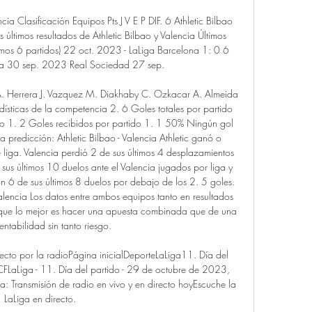
ia Clasificación Equipos Pts J V E P DIF. 6 Athletic Bilbao 
ltimos resultados de Athletic Bilbao y Valencia Últimos 
timos 6 partidos) 22 oct. 2023 - LaLiga Barcelona 1: 0 6 
a 30 sep. 2023 Real Sociedad 27 sep. 

. Herrera J. Vazquez M. Diakhaby C. Ozkacar A. Almeida 
ísticas de la competencia 2. 6 Goles totales por partido 
o 1. 2 Goles recibidos por partido 1. 1 50% Ningún gol 
 predicción: Athletic Bilbao - Valencia Athletic ganó o 
 liga. Valencia perdió 2 de sus últimos 4 desplazamientos 
sus últimos 10 duelos ante el Valencia jugados por liga y 
n 6 de sus últimos 8 duelos por debajo de los 2. 5 goles. 
alencia Los datos entre ambos equipos tanto en resultados 
que lo mejor es hacer una apuesta combinada que de una 
ntabilidad sin tanto riesgo. 

recto por la radioPágina inicialDeporteLaLiga11. Día del 
 CFLaLiga - 11. Día del partido - 29 de octubre de 2023, 
a: Transmisión de radio en vivo y en directo hoyEscuche la 
LaLiga en directo. 
