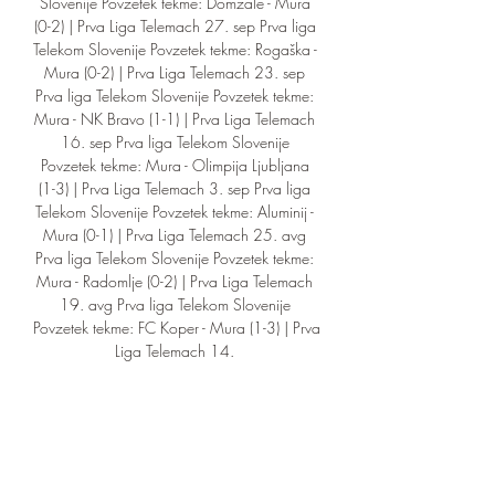
Slovenije Povzetek tekme: Domžale - Mura 
(0-2) | Prva Liga Telemach 27. sep Prva liga 
Telekom Slovenije Povzetek tekme: Rogaška - 
Mura (0-2) | Prva Liga Telemach 23. sep 
Prva liga Telekom Slovenije Povzetek tekme: 
Mura - NK Bravo (1-1) | Prva Liga Telemach 
16. sep Prva liga Telekom Slovenije 
Povzetek tekme: Mura - Olimpija Ljubljana 
(1-3) | Prva Liga Telemach 3. sep Prva liga 
Telekom Slovenije Povzetek tekme: Aluminij - 
Mura (0-1) | Prva Liga Telemach 25. avg 
Prva liga Telekom Slovenije Povzetek tekme: 
Mura - Radomlje (0-2) | Prva Liga Telemach 
19. avg Prva liga Telekom Slovenije 
Povzetek tekme: FC Koper - Mura (1-3) | Prva 
Liga Telemach 14. 

(((Šport))) Radomlje Domžale v živo online 
17 september 2023 TEKMA V 
ŽIVODOMŽALE konec KOPER Prva liga 
Telemach, 7. [Pretakanje#] Rogaška 
Maribor in prenosi v živo online 20 av 20. 