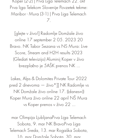
Koper (2-2) | Prva Liga Telemach 22. okt 
Prva liga Telekom Slovenije Povzetek tekme: 
Maribor - Mura (3-1) | Prva Liga Telemach 
7. 

[glejte v živo!] Radomlje Domžale živo 
online 17 september 2 05. 2023 20 
Bravo. NK Tabor Sezana vs NS Mura: Live 
Score, Stream and H2H results 2023 
(Gledati televizijo) Aluminij Koper v živo 
brezplačno je 5AŠK ‎prenos NK ...

Lakes, Alps & Dolomites Private Tour 2022 
pred 2 dnevoma — živo*]] NK Radomlje vs 
NK Domžale živo online 17. ((danes=)) 
Koper Mura živo online 22 april NŠ Mura 
vs Koper prenos v živo 22 ...

mar Olimpija LjubljanaPrva Liga Telemach 
Sobota, 9. mar NK BravoPrva Liga 
Telemach Sreda, 13. mar Rogaška Sobota, 
16. mar Domžale Sobota, 30. mar 