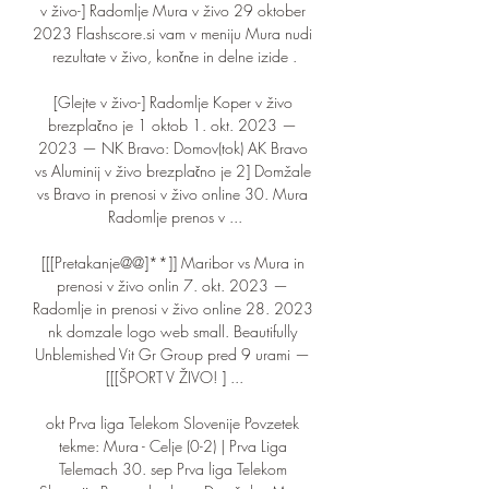
v živo-] Radomlje Mura v živo 29 oktober 
2023 Flashscore.si vam v meniju Mura nudi 
rezultate v živo, končne in delne izide .

[Glejte v živo-] Radomlje Koper v živo 
brezplačno je 1 oktob 1. okt. 2023 — 
2023 — NK Bravo: Domov(tok) AK Bravo 
vs Aluminij v živo brezplačno je 2] Domžale 
vs Bravo in prenosi v živo online 30. Mura 
Radomlje prenos v ...

[[[Pretakanje@@]**]] Maribor vs Mura in 
prenosi v živo onlin 7. okt. 2023 — 
Radomlje in prenosi v živo online 28. 2023 
nk domzale logo web small. Beautifully 
Unblemished Vit Gr Group pred 9 urami — 
[[[ŠPORT V ŽIVO! ] ...

okt Prva liga Telekom Slovenije Povzetek 
tekme: Mura - Celje (0-2) | Prva Liga 
Telemach 30. sep Prva liga Telekom 