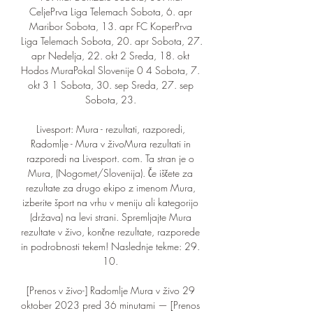
CeljePrva Liga Telemach Sobota, 6. apr 
Maribor Sobota, 13. apr FC KoperPrva 
Liga Telemach Sobota, 20. apr Sobota, 27. 
apr Nedelja, 22. okt 2 Sreda, 18. okt 
Hodos MuraPokal Slovenije 0 4 Sobota, 7. 
okt 3 1 Sobota, 30. sep Sreda, 27. sep 
Sobota, 23. 

Livesport: Mura - rezultati, razporedi, 
Radomlje - Mura v živoMura rezultati in 
razporedi na Livesport. com. Ta stran je o 
Mura, (Nogomet/Slovenija). Če iščete za 
rezultate za drugo ekipo z imenom Mura, 
izberite šport na vrhu v meniju ali kategorijo 
(država) na levi strani. Spremljajte Mura 
rezultate v živo, končne rezultate, razporede 
in podrobnosti tekem! Naslednje tekme: 29. 
10. 

[Prenos v živo-] Radomlje Mura v živo 29 
oktober 2023 pred 36 minutami — [Prenos 