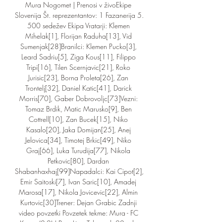
Mura Nogomet | Prenosi v živoEkipe 
Slovenija Št. reprezentantov: 1 Fazanerija 5. 
500 sedežev Ekipa Vratarji: Klemen 
Mihelak[1], Florijan Raduha[13], Vid 
Sumenjak[28]Branilci: Klemen Pucko[3], 
Leard Sadriu[5], Ziga Kous[11], Filippo 
Tripi[16], Tilen Scernjavic[21], Roko 
Jurisic[23], Borna Proleta[26], Zan 
Trontelj[32], Daniel Katic[41], Darick 
Morris[70], Gaber Dobrovoljc[73]Vezni: 
Tomaz Brdik, Matic Marusko[9], Ben 
Cottrell[10], Zan Bucek[15], Niko 
Kasalo[20], Jaka Domijan[25], Anej 
Jelovica[34], Timotej Brkic[49], Niko 
Graj[66], Luka Turudija[77], Nikola 
Petkovic[80], Dardan 
Shabanhaxhaj[99]Napadalci: Kai Cipot[2], 
Emir Saitoski[7], Ivan Saric[10], Amadej 
Marosa[17], Nikola Jovicevic[22], Almin 
Kurtovic[30]Trener: Dejan Grabic Zadnji 
video povzetki Povzetek tekme: Mura - FC 