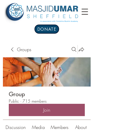
DONATE
Groups
Group
Public
·
715 members
Join
Discussion
Media
Members
About