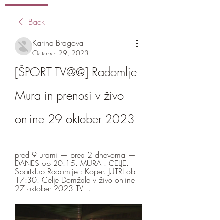
Back
Karina Bragova
October 29, 2023
[ŠPORT TV@@] Radomlje 
Mura in prenosi v živo 
online 29 oktober 2023
pred 9 urami — pred 2 dnevoma — 
DANES ob 20:15. MURA : CELJE. 
Sportklub Radomlje : Koper. JUTRI ob 
17:30. Celje Domžale v živo online 
27 oktober 2023 TV ...