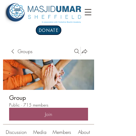
DONATE
Groups
Group
Public
·
715 members
Join
Discussion
Media
Members
About