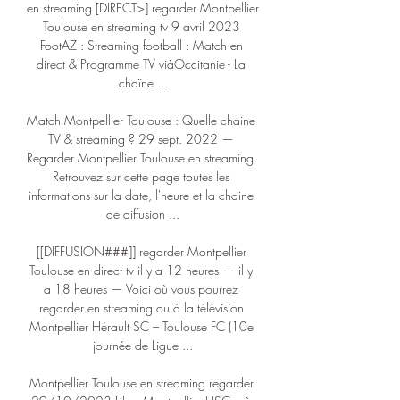
en streaming [DIRECT>] regarder Montpellier 
Toulouse en streaming tv 9 avril 2023 
FootAZ : Streaming football : Match en 
direct & Programme TV viàOccitanie - La 
chaîne ...

Match Montpellier Toulouse : Quelle chaine 
TV & streaming ? 29 sept. 2022 — 
Regarder Montpellier Toulouse en streaming. 
Retrouvez sur cette page toutes les 
informations sur la date, l'heure et la chaine 
de diffusion ...

[[DIFFUSION###]] regarder Montpellier 
Toulouse en direct tv il y a 12 heures — il y 
a 18 heures — Voici où vous pourrez 
regarder en streaming ou à la télévision 
Montpellier Hérault SC – Toulouse FC (10e 
journée de Ligue ...

Montpellier Toulouse en streaming regarder 