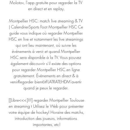
Molotov, l'app gratuite pour regarder la TV 
en direct et en replay.

Montpellier HSC: match live streaming & TV 
| CalendrierSports Foot Montpellier HSC Ce 
guide vous indique où regarder Montpellier 
HSC en live et notamment les live streamings 
qui ont lieu maintenant, où suivre les 
événements à venir et quand Montpellier 
HSC sera disponible à la TV. Vous pouvez 
également découvrir s’il existe des options 
pour regarder Montpellier HSC en ligne 
gratuitement. Événements en direct & à 
venirRegarder bientôtFLATRATEHDM'avertir 
quand je peux le regarder. 

[[Libre<<<]!!!] regarder Montpellier Toulouse 
en streaming t Utilisez le Web pour présenter 
votre équipe de hockey! Horaire des matchs, 
introduction des joueurs, informations 
importantes, etc!
