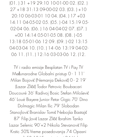
(01. ) 31 +19 29:10 10-01-00 02. (02. ) 
27 +18 31:13 09-00-02 03. (03. ) +10 
20:10 06-03-01 10 04. (04. ) 17 +03 
14:11 04-05-02 05. (05. ) -04 15:19 05-
02-04 06. (06. ) 16 04-04-02 07. (07. ) 
+00 14:14 05-01-05 08. (08. ) -05 
13:18 05-01-06 12 09. (09. ) -02 13:15 
04-03-04 10. (10. ) 14 -06 13:19 04-02-
06 11. (11. ) 12:16 03-03-06 12. (12. 

TV i radio emisije Besplatan TV i Pay TV 
Međunarodne Globalni pristup 0 - 1 11' 
Milan Bojović (Nemanja Đeković) 0 - 2 19' 
(Lazar Zličić) Todor Petrovic Boubacari 
Doucouré 36' Radivoj Bosic Stefan Milošević 
46' Loué Bayere Junior Petar Gigic 70' Dino 
Dolmagic Milan Ilic 79' Slobodan 
Stanojlović Branislav Tomić Nebojša Bastajić 
87' Filip Jović Lazar Zličić Ibrahim Tanko 
Lazar Selenic 90'+2 Nikola Stevanović Filip 
Krstic 50% Vreme posedovanja 74 Opasni 