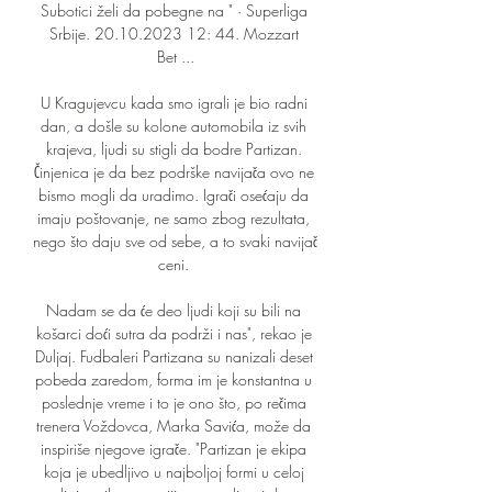
Subotici želi da pobegne na " · Superliga 
Srbije. 20.10.2023 12: 44. Mozzart 
Bet ...

U Kragujevcu kada smo igrali je bio radni 
dan, a došle su kolone automobila iz svih 
krajeva, ljudi su stigli da bodre Partizan. 
Činjenica je da bez podrške navijača ovo ne 
bismo mogli da uradimo. Igrači osećaju da 
imaju poštovanje, ne samo zbog rezultata, 
nego što daju sve od sebe, a to svaki navijač 
ceni. 

Nadam se da će deo ljudi koji su bili na 
košarci doći sutra da podrži i nas", rekao je 
Duljaj. Fudbaleri Partizana su nanizali deset 
pobeda zaredom, forma im je konstantna u 
poslednje vreme i to je ono što, po rečima 
trenera Voždovca, Marka Savića, može da 
inspiriše njegove igrače. "Partizan je ekipa 
koja je ubedljivo u najboljoj formi u celoj 