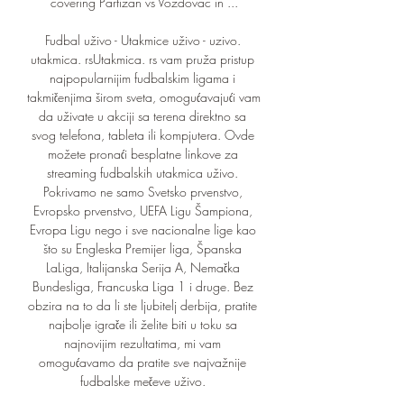
covering Partizan vs Vozdovac in ...

Fudbal uživo - Utakmice uživo - uzivo. 
utakmica. rsUtakmica. rs vam pruža pristup 
najpopularnijim fudbalskim ligama i 
takmičenjima širom sveta, omogućavajući vam 
da uživate u akciji sa terena direktno sa 
svog telefona, tableta ili kompjutera. Ovde 
možete pronaći besplatne linkove za 
streaming fudbalskih utakmica uživo. 
Pokrivamo ne samo Svetsko prvenstvo, 
Evropsko prvenstvo, UEFA Ligu Šampiona, 
Evropa Ligu nego i sve nacionalne lige kao 
što su Engleska Premijer liga, Španska 
LaLiga, Italijanska Serija A, Nemačka 
Bundesliga, Francuska Liga 1 i druge. Bez 
obzira na to da li ste ljubitelj derbija, pratite 
najbolje igrače ili želite biti u toku sa 
najnovijim rezultatima, mi vam 
omogućavamo da pratite sve najvažnije 
fudbalske mečeve uživo. 
