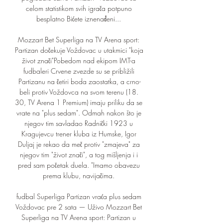
celom statistikom svih igrača potpuno 
besplatno Bićete iznenađeni... 

Mozzart Bet Superliga na TV Arena sport: 
Partizan dočekuje Voždovac u utakmici "koja 
život znači"Pobedom nad ekipom IMT-a 
fudbaleri Crvene zvezde su se približili 
Partizanu na četiri boda zaostatka, a crno-
beli protiv Voždovca na svom terenu (18. 
30, TV Arena 1 Premium) imaju priliku da se 
vrate na "plus sedam". Odmah nakon što je 
njegov tim savladao Radnički 1923 u 
Kragujevcu trener kluba iz Humske, Igor 
Duljaj je rekao da meč protiv "zmajeva" za 
njegov tim "život znači", a tog mišljenja i i 
pred sam početak duela. "Imamo obavezu 
prema klubu, navijačima. 

fudbal Superliga Partizan vraća plus sedam 
Voždovac pre 2 sata — Uživo Mozzart Bet 
Superliga na TV Arena sport: Partizan u 