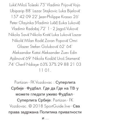
Lukić Miloš Tošeski 75' Vladimir Prijović Vojo 
Ubiparip 88' Lazar Stajkovic Luka Bijelović 
157 42 09 22' Jean-Philippe Krasso 26' 
Peter Olayinka (Vladimir Lučić) (Luka Luković) 
Vladimir Radočaj 72' 1 - 2 Jagoš Vuković 
Nikola Savić Nikola Krstić Luka Luković Lazar 
Nikolić Milan Rodić Zoran Popović Omri 
Glazer Stefan Golubović 62' 64' 
Aleksandar Katai Aleksander Zuev Edin 
Ajdinović 69' Nikola Kodžić Uroš Stamenić 
74' Cherif Ndiaye 63% 37% 29 88 21 03 
11 01. 

Partizan - FK Vozdovac : Суперлига 
Србије - Фудбал. Где да Где на ТВ -у 
можете гледати уживо Фудбал - 
Суперлига Србије: Partizan - FK 
Vozdovac. © 2018 SportGuide.live - Сва 
права задржана Политика приватности 
и ...
