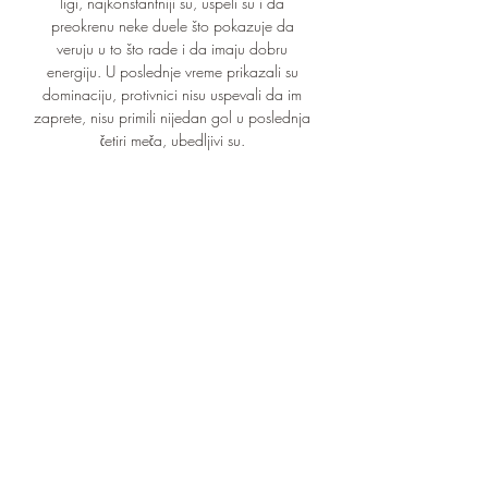
ligi, najkonstantniji su, uspeli su i da 
preokrenu neke duele što pokazuje da 
veruju u to što rade i da imaju dobru 
energiju. U poslednje vreme prikazali su 
dominaciju, protivnici nisu uspevali da im 
zaprete, nisu primili nijedan gol u poslednja 
četiri meča, ubedljivi su. 

Međutim, imamo i mi naše kvalitete koje 
možemo da nametnemo i trudićemo se da to 
i uradimo. Igraju na svom terenu, u odličnom 
momentumu su, ali to je samo jedan motiv 
više za nas da izađemo, budemo hrabri i 
pokušamo da pobedimo Partizan", zaključio 
je Savić. Mozzart Bet Superliga, 13. kolo 
petak Javor - Napredak 0:2 (0:2) /Bojović 
11, 19/ subota Radnik - Železničar 0:1 
(0:0) /Đorđević 51/ IMT - Crvena zvezda 
0:2 (0:1) /Radočaj 72 - Kraso 22, Olajinka 
26/ Radnički Niš - Spartak 1:1 (0:1) /Ivelja 
67 - Todoroski 7/ nedelja Radnički 1923 - 
Mladost 13. 00 (TV Arena sport 3) Čukarički - 