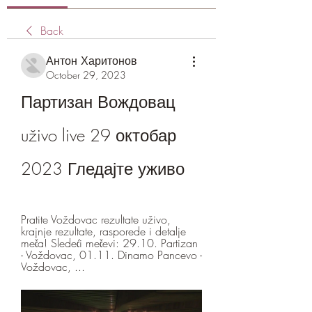
Back
Антон Харитонов
October 29, 2023
Партизан Вождовац 
uživo live 29 октобар 
2023 Гледајте уживо
Pratite Voždovac rezultate uživo, 
krajnje rezultate, rasporede i detalje 
meča! Sledeći mečevi: 29.10. Partizan 
- Voždovac, 01.11. Dinamo Pancevo - 
Voždovac, ...