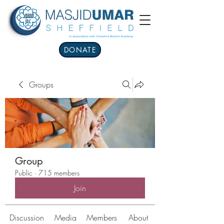
DONATE
Groups
Group
Public
·
715 members
Join
Discussion
Media
Members
About