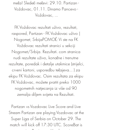
meča! Sledeći mečevi: 29.10. Partizan - 
Voždovac, 01.11. Dinamo Pancevo - 
Voždovac, ...

FK Voždovac rezultati uživo, rezultati, 
raspored, Partizan - FK Voždovac uživo | 
Nogomet, SrbijaPOMOĆ: Vi ste na FK 
Voždovac rezultati stranici u sekciji 
Nogomet/Srbija. Rezultati. com stranica 
nudi rezultate uživo, konačne i trenutne 
rezultate, poredak i detalje utakmice (strijelci, 
crveni kartoni, usporedbu tečajeva... ) za 
ekipu FK Voždovac. Osim rezultata za ekipu 
FK Voždovac, možete pratiti preko 1000 
nogometnih natjecanja iz više od 90 
zemalja diljem svijeta na Rezultati. 

Partizan vs Vozdovac Live Score and Live 
Stream Partizan are playing Vozdovac at the 
Super Liga of Serbia on October 29. The 
match will kick off 17:30 UTC. ScoreBat is 