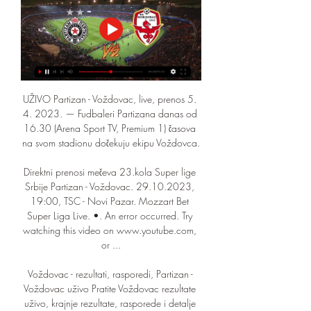
UŽIVO Partizan - Voždovac, live, prenos 5. 
4. 2023. — Fudbaleri Partizana danas od 
16.30 (Arena Sport TV, Premium 1) časova 
na svom stadionu dočekuju ekipu Voždovca.

Direktni prenosi mečeva 23.kola Super lige 
Srbije Partizan - Voždovac. 29.10.2023, 
19:00, TSC - Novi Pazar. Mozzart Bet 
Super Liga Live. •. An error occurred. Try 
watching this video on www.youtube.com, 
or ...

Voždovac - rezultati, rasporedi, Partizan - 
Voždovac uživo Pratite Voždovac rezultate 
uživo, krajnje rezultate, rasporede i detalje 