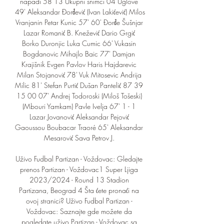
napadi 58 13 Ukupni snimci 04 Uglove 
49' Aleksandar Đorđević (Ivan Lakićević) Milos 
Vranjanin Petar Kunic 57' 60' Đorđe Šušnjar 
Lazar Romanić B. Knežević Dario Grgić 
Borko Duronjic Luka Cumic 66' Vukasin 
Bogdanovic Mihajlo Baic 77' Damjan 
Krajišnik Evgen Pavlov Haris Hajdarevic 
Milan Stojanović 78' Vuk Mitosevic Andrija 
Milic 81' Stefan Purtić Dušan Pantelić 87 39 
15 00 07' Andrej Todoroski (Miloš Tošeski) 
(Mbouri Yamkam) Pavle Ivelja 67' 1 - 1 
Lazar Jovanović Aleksandar Pejović 
Gaoussou Boubacar Traoré 65' Aleksandar 
Mesarović Sava Petrov J. 

Uživo Fudbal Partizan - Voždovac: Gledajte 
prenos Partizan - Voždovac1 Super Ljiga 
2023/2024 - Round 13 Stadion 
Partizana, Beograd 4 Šta ćete pronaći na 
ovoj stranici? Uživo Fudbal Partizan - 
Voždovac: Saznajte gde možete da 
pogledate uživo Partizan - Voždovac sa 