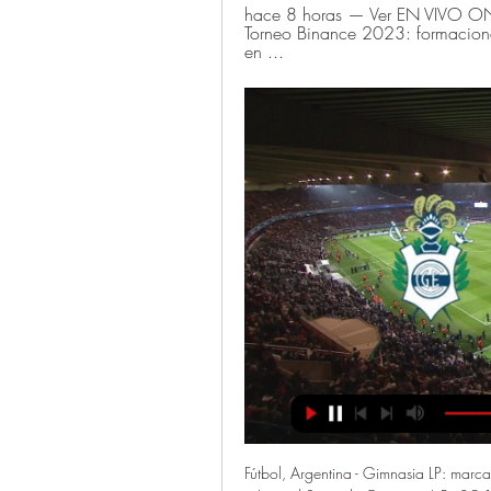
hace 8 horas — Ver EN VIVO ONLI
Torneo Binance 2023: formaciones
en ...
Fútbol, Argentina - Gimnasia LP: marca