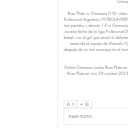
Gimnasi
River Plate vs. Gimnasia (1-0): vide
Profesional Argentina | FUTBOL-INTE
tres partidos y derrotó 1-0 a Gimnasia 
novena fecha de la Liga Profesional-2
festejó con el gol que anotó el delante
merecida al equipo de Marcelo Gall
después de un mal arranque en el torne
Online Gimnasia contra River Plate e
River Plate en vivo 29 octubre 2023 
0
כתיבת תגובה...