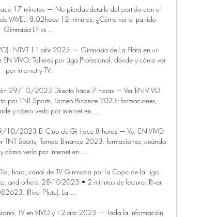
hace 17 minutos — No pierdas detalle del partido con el 
e de VAVEL. 8:02hace 12 minutos. ¿Cómo ver el partido 
Gimnasia LP vs ...

VIVO) - NTVT 11 abr 2023 — Gimnasia de La Plata en un 
EN VIVO. Talleres por Liga Profesional, dónde y cómo ver 
por internet y TV.

misión 29/10/2023 Directo hace 7 horas — Ver EN VIVO 
ta por TNT Sports, Torneo Binance 2023: formaciones, 
de y cómo verlo por internet en ...

o 29/10/2023 El Club de Gi hace 8 horas — Ver EN VIVO 
r TNT Sports, Torneo Binance 2023: formaciones, cuándo 
y cómo verlo por internet en ...

ía, hora, canal de TV Gimnasia por la Copa de la Liga. 
z. and others. 28-10-2023 • 2 minutos de lectura. River 
82623. (River Plate). La ...

 horario, TV en VIVO y 12 abr 2023 — Toda la información 