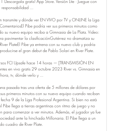
 Descargala gratis! App Store. Versión Lite · Juegue con 
responsabilidad ...

ién transmite y dónde ver EN VIVO por TV y ONLINE la Liga 
oComentariosEl Pibe podría ver sus primeros minutos como 
ndo su nuevo equipo reciba a Gimnasia de La Plata. Video: 
a pavimentar la clasificaciónGutiérrez no dramatiza su 
iver PlateEl Pibe ya entrena con su nuevo club y podría 
producirse el gran debut de Pablo Solari en River Plate. 

Cursos FCI Upsafe hace 14 horas — [TRANSMISIÓN EN 
ntes en vivo gratis 29 octubre 2023 River vs. Gimnasia en 
 hora, tv, dónde verlo y ...

na pasada tras una oferta de 5 millones de dólares por 
r sus primeros minutos con su nuevo equipo cuando reciban 
echa 9 de la Liga Profesional Argentina. Si bien no está 
l Pibe llega a tierras argentinas con ritmo de juego y no 
n para comenzar a ver minutos. Además, el jugador ya fue 
 sociedad ante la hinchada Millonaria. El Pibe llega a un 
ído cuadro de River Plate. 
