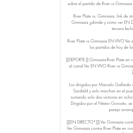
sobre el partido de River vs Gimnasia
River Plate vs. Gimnasia: link de 
Gimnasia ¿dónde y cómo ver EN DIR
tercera fech
River Plate vs Gimnasia EN VIVO Ver e
los partidos de hoy de la L
[[DEPORTE-]] Gimnasia-River Plate en 
al canal Ver EN VIVO River vs Gimnas
Los dirigidos por Marcelo Gallardo 
Sarsfield y solo marchan en el pue
sumando solo dos victorias en ocho
Dirigidos por el Néstor Gorosito, se 
parejo arranq
[[[EN DIRECTO*]]] Ver Gimnasia contr
Ver Gimnasia contra River Plate en v