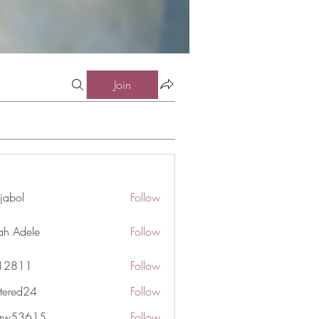
Join
jabol
Follow
ah Adele
Follow
j12811
Follow
1
ttered24
Follow
d24
gaw53615
Follow