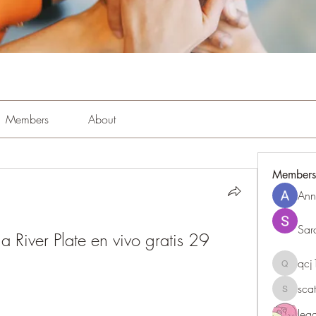
Members
About
Members
Ann
Sar
a River Plate en vivo gratis 29 
qc
qcj1281
sca
scattere
le