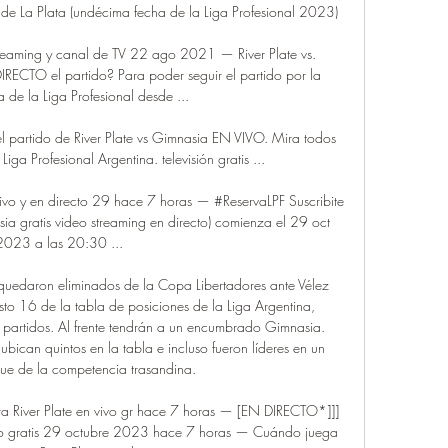
 de La Plata (undécima fecha de la Liga Profesional 2023)

streaming y canal de TV 22 ago 2021 — River Plate vs. 
ECTO el partido? Para poder seguir el partido por la 
a de la Liga Profesional desde ...

l partido de River Plate vs Gimnasia EN VIVO. Mira todos 
iga Profesional Argentina. televisión gratis ...

vivo y en directo 29 hace 7 horas — #ReservaLPF Suscribite 
ia gratis video streaming en directo) comienza el 29 oct 
2023 a las 20:30 ...

quedaron eliminados de la Copa Libertadores ante Vélez 
sto 16 de la tabla de posiciones de la Liga Argentina, 
 partidos. Al frente tendrán a un encumbrado Gimnasia. 
ubican quintos en la tabla e incluso fueron líderes en un 
ue de la competencia trasandina. 

a River Plate en vivo gr hace 7 horas — [EN DIRECTO*]]] 
ivo gratis 29 octubre 2023 hace 7 horas — Cuándo juega 