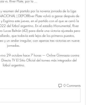
a vs. River Plate, por la ...

o y resumen del partido por la novena jornada de la Liga 
RNACIONAL | DEPORRiver Plate volvió a ganar después de 
y Esgrima este jueves, en el partido con el que se cerró la 
022 del fútbol argentino. En el estadio Monumental, River 
ro Lucas Beltrán (42) para darle una victoria ajustada pero 
ardo, que todavía está lejos de los primeros puestos, 
o y un andar irregular, con apenas tres victorias en nueve 
jornadas. 

n vivo 29 octubre hace 7 horas — Online Gimnasia contra 
Directo TV El Sitio Oficial del torneo más integrador del 
fútbol argentino.
0 Comments