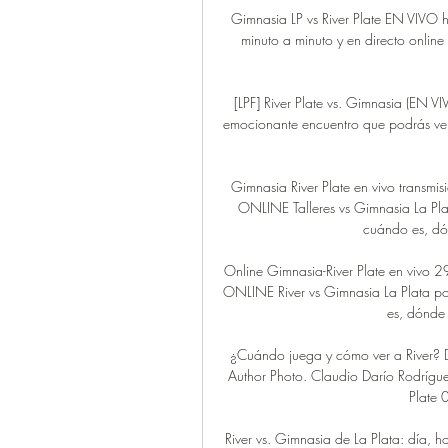
Gimnasia LP vs River Plate EN VIVO 
minuto a minuto y en directo onlin
[LPF] River Plate vs. Gimnasia (EN 
emocionante encuentro que podrás ver 
Gimnasia River Plate en vivo trans
ONLINE Talleres vs Gimnasia La Pla
cuándo es, dón
Online Gimnasia-River Plate en viv
ONLINE River vs Gimnasia La Plata po
es, dónde 
¿Cuándo juega y cómo ver a River? D
Author Photo. Claudio Darío Rodrígue
Plate 0
River vs. Gimnasia de La Plata: día,