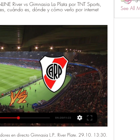
NE River vs Gimnasia La Plata por TNT Sports, 
See All 
, cuándo es, dónde y cómo verlo por internet 
dores en directo Gimnasia L.P.. River Plate. 29.10. 13:30. 