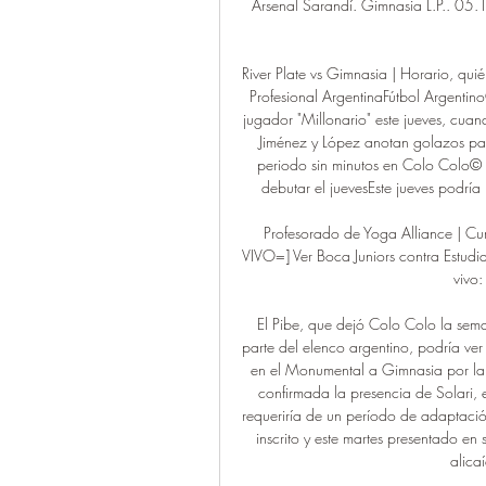
Arsenal Sarandí. Gimnasia L.P.. 05.11
River Plate vs Gimnasia | Horario, qu
Profesional ArgentinaFútbol Argentin
jugador "Millonario" este jueves, cua
Jiménez y López anotan golazos par
periodo sin minutos en Colo Colo© R
debutar el juevesEste jueves podría 
Profesorado de Yoga Alliance | 
VIVO=] Ver Boca Juniors contra Estudia
vivo:
El Pibe, que dejó Colo Colo la sema
parte del elenco argentino, podría ve
en el Monumental a Gimnasia por la f
confirmada la presencia de Solari, e
requeriría de un período de adaptació
inscrito y este martes presentado en
alica