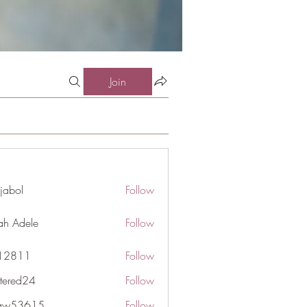
Join
jabol
Follow
ah Adele
Follow
j12811
Follow
1
ttered24
Follow
d24
gaw53615
Follow