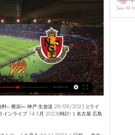
See All 
料< 横浜fm 神戸 生放送 29/09/2023 (((ライ
インライブ 14 5月 2023((時計! )) 名古屋 広島 