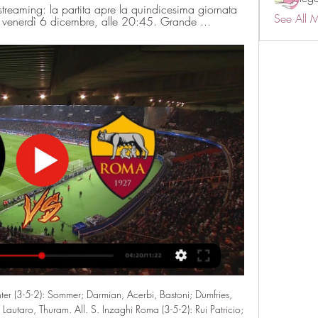
streaming: la partita apre la quindicesima giornata 
See All 
, venerdì 6 dicembre, alle 20:45. Grande ...
nter (3-5-2): Sommer; Darmian, Acerbi, Bastoni; Dumfries, 
Lautaro, Thuram. All. S. Inzaghi Roma (3-5-2): Rui Patricio; 