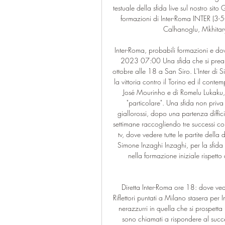
testuale della sfida live sul nostro si
formazioni di Inter-Roma INTER (3-5-
Calhanoglu, Mkhitary
Inter-Roma, probabili formazioni e dov
2023 07:00 Una sfida che si prea
ottobre alle 18 a San Siro. L'Inter di S
la vittoria contro il Torino ed il cont
José Mourinho e di Romelu Lukaku, a
"particolare". Una sfida non priva 
giallorossi, dopo una partenza diffic
settimane raccogliendo tre successi con
tv, dove vedere tutte le partite della
Simone Inzaghi Inzaghi, per la sfid
nella formazione iniziale rispett
Diretta Inter-Roma ore 18: dove ved
Riflettori puntati a Milano stasera per
nerazzurri in quella che si prospetta 
sono chiamati a rispondere al success