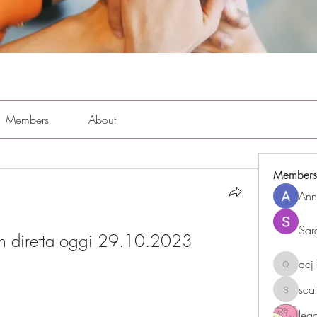
Members
About
Members
Ann
Sar
in diretta oggi 29.10.2023 
qc
qcj1281
sca
scattere
le