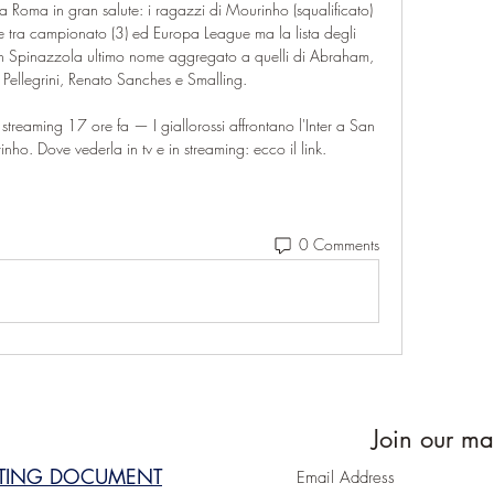
a Roma in gran salute: i ragazzi di Mourinho (squalificato) 
e tra campionato (3) ed Europa League ma la lista degli 
con Spinazzola ultimo nome aggregato a quelli di Abraham, 
Pellegrini, Renato Sanches e Smalling. 

streaming 17 ore fa — I giallorossi affrontano l'Inter a San 
rinho. Dove vederla in tv e in streaming: ecco il link.
0 Comments
Join our mai
STING DOCUMENT