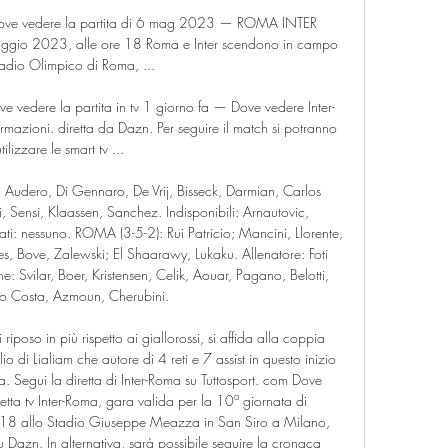
: dove vedere la partita di 6 mag 2023 — ROMA INTER 
io 2023, alle ore 18 Roma e Inter scendono in campo 
tadio Olimpico di Roma, ...

ve vedere la partita in tv 1 giorno fa — Dove vedere Inter-
rmazioni. diretta da Dazn. Per seguire il match si potranno 
tilizzare le smart tv ...

: Audero, Di Gennaro, De Vrij, Bisseck, Darmian, Carlos 
, Sensi, Klaassen, Sanchez. Indisponibili: Arnautovic, 
ati: nessuno. ROMA (3-5-2): Rui Patricio; Mancini, Llorente, 
s, Bove, Zalewski; El Shaarawy, Lukaku. Allenatore: Foti 
e: Svilar, Boer, Kristensen, Celik, Aouar, Pagano, Belotti, 
Joao Costa, Azmoun, Cherubini. 

riposo in più rispetto ai giallorossi, si affida alla coppia 
o di Lialiam che autore di 4 reti e 7 assist in questo inizio 
. Segui la diretta di Inter-Roma su Tuttosport. com Dove 
etta tv Inter-Roma, gara valida per la 10ª giornata di 
18 allo Stadio Giuseppe Meazza in San Siro a Milano, 
 su Dazn. In alternativa, sarà possibile seguire la cronaca 