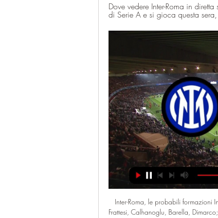
Dove vedere Inter-Roma in diretta 
di Serie A e si gioca questa sera
Inter-Roma, le probabili formazioni I
Frattesi, Calhanoglu, Barella, Dimarco; 