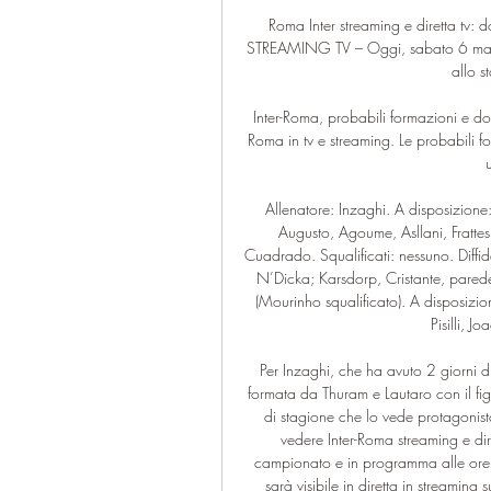
Roma Inter streaming e diretta tv
STREAMING TV – Oggi, sabato 6 magg
allo s
Inter-Roma, probabili formazioni e do
Roma in tv e streaming. Le probabili fo
u
Allenatore: Inzaghi. A disposizione
Augusto, Agoume, Asllani, Frattesi
Cuadrado. Squalificati: nessuno. Diffid
N’Dicka; Karsdorp, Cristante, parede
(Mourinho squalificato). A disposizion
Pisilli, 
Per Inzaghi, che ha avuto 2 giorni di 
formata da Thuram e Lautaro con il figli
di stagione che lo vede protagonista
vedere Inter-Roma streaming e dir
campionato e in programma alle ore
sarà visibile in diretta in streaming