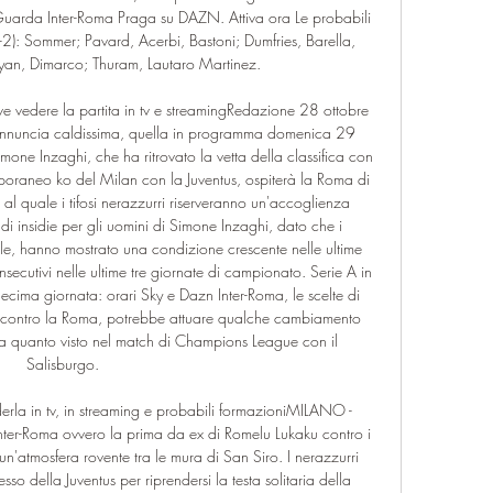
to Guarda Inter-Roma Praga su DAZN. Attiva ora Le probabili 
2): Sommer; Pavard, Acerbi, Bastoni; Dumfries, Barella, 
an, Dimarco; Thuram, Lautaro Martinez. 

e vedere la partita in tv e streamingRedazione 28 ottobre 
nnuncia caldissima, quella in programma domenica 29 
imone Inzaghi, che ha ritrovato la vetta della classifica con 
emporaneo ko del Milan con la Juventus, ospiterà la Roma di 
l quale i tifosi nerazzurri riserveranno un'accoglienza 
di insidie per gli uomini di Simone Inzaghi, dato che i 
ile, hanno mostrato una condizione crescente nelle ultime 
secutivi nelle ultime tre giornate di campionato. Serie A in 
 decima giornata: orari Sky e Dazn Inter-Roma, le scelte di 
a contro la Roma, potrebbe attuare qualche cambiamento 
o a quanto visto nel match di Champions League con il 
Salisburgo. 

erla in tv, in streaming e probabili formazioniMILANO - 
 Inter-Roma ovvero la prima da ex di Romelu Lukaku contro i 
un'atmosfera rovente tra le mura di San Siro. I nerazzurri 
o della Juventus per riprendersi la testa solitaria della 