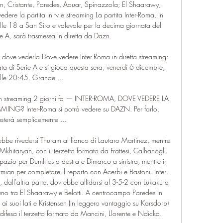
en, Cristante, Paredes, Aouar, Spinazzola; El Shaarawy, 
ere la partita in tv e streaming La partita Inter-Roma, in 
 18 a San Siro e valevole per la decima giornata del 
 A, sarà trasmessa in diretta da Dazn. 

: dove vederla Dove vedere Inter-Roma in diretta streaming: 
ata di Serie A e si gioca questa sera, venerdì 6 dicembre, 
lle 20:45. Grande ...

e in streaming 2 giorni fa — INTER-ROMA, DOVE VEDERE LA 
ING? Inter-Roma si potrà vedere su DAZN. Per farlo, 
sterà semplicemente ...

ebbe rivedersi Thuram al fianco di Lautaro Martinez, mentre 
khitaryan, con il terzetto formato da Frattesi, Calhanoglu 
spazio per Dumfries a destra e Dimarco a sinistra, mentre in 
mian per completare il reparto con Acerbi e Bastoni. Inter-
dall'altra parte, dovrebbe affidarsi al 3-5-2 con Lukaku a 
uno tra El Shaarawy e Belotti. A centrocampo Paredes in 
ai suoi lati e Kristensen (in leggero vantaggio su Karsdorp) 
 difesa il terzetto formato da Mancini, Llorente e Ndicka. 
