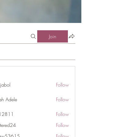
Join
jabol
Follow
ah Adele
Follow
j12811
Follow
1
ttered24
Follow
d24
gaw53615
Follow