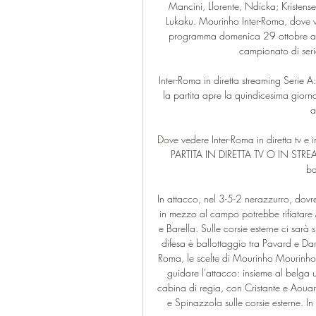
Mancini, Llorente, Ndicka; Kristens
Lukaku. Mourinho Inter-Roma, dove ved
programma domenica 29 ottobre alle
campionato di serie
Inter-Roma in diretta streaming Serie A
la partita apre la quindicesima giorn
a
Dove vedere Inter-Roma in diretta tv 
PARTITA IN DIRETTA TV O IN STREAM
ba
In attacco, nel 3-5-2 nerazzurro, dovr
in mezzo al campo potrebbe rifiatare M
e Barella. Sulle corsie esterne ci sarà 
difesa è ballottaggio tra Pavard e Dar
Roma, le scelte di Mourinho Mourinho, 
guidare l'attacco: insieme al belga 
cabina di regia, con Cristante e Aouar 
e Spinazzola sulle corsie esterne. In