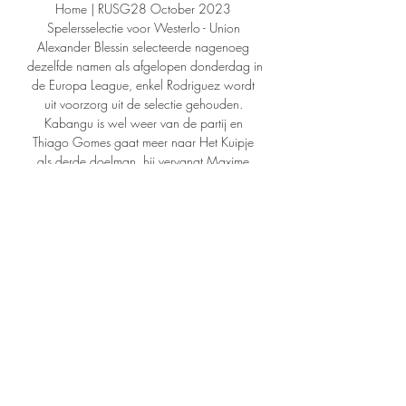
Home | RUSG28 October 2023 
Spelersselectie voor Westerlo - Union 
Alexander Blessin selecteerde nagenoeg 
dezelfde namen als afgelopen donderdag in 
de Europa League, enkel Rodriguez wordt 
uit voorzorg uit de selectie gehouden. 
Kabangu is wel weer van de partij en 
Thiago Gomes gaat meer naar Het Kuipje 
als derde doelman, hij vervangt Maxime 
Wenssens. Lees meer 26 October 2023 
Burgess schenkt Union late overwinning 
tegen LASK Wat een ongelooflijke 
overwinning voor onze Unionisten! Een 
doelpunt achter in de tweede helft, maar 
eerst Puertas en nadien Christian Burgess 
scoorden en trokken zo de drie punten 
alsnog over de streep. 

1 keer werd het gelijk, terwijl Union Sint-
Gillis 6 keer won. Het verschil in doelpunten 
is 20-12 in het voordeel van Union Sint-