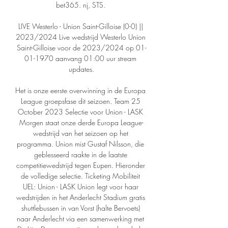
bet365. nj, STS. 

LIVE Westerlo - Union Saint-Gilloise (0-0) || 
2023/2024 Live wedstrijd Westerlo Union 
Saint-Gilloise voor de 2023/2024 op 01-
01-1970 aanvang 01:00 uur stream 
updates.

Het is onze eerste overwinning in de Europa 
League groepsfase dit seizoen. Team 25 
October 2023 Selectie voor Union - LASK 
Morgen staat onze derde Europa League-
wedstrijd van het seizoen op het 
programma. Union mist Gustaf Nilsson, die 
geblesseerd raakte in de laatste 
competitiewedstrijd tegen Eupen. Hieronder 
de volledige selectie. Ticketing Mobiliteit 
UEL: Union - LASK Union legt voor haar 
wedstrijden in het Anderlecht Stadium gratis 
shuttlebussen in van Vorst (halte Bervoets) 
naar Anderlecht via een samenwerking met 