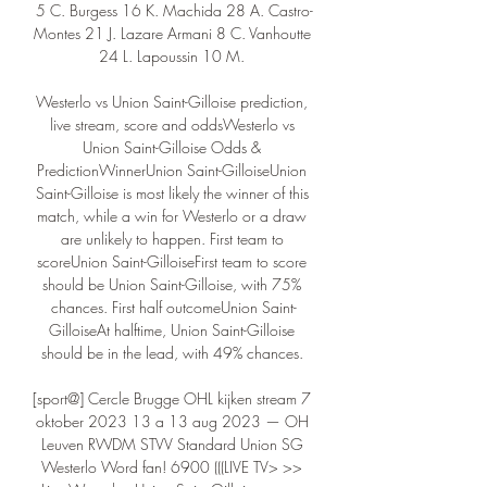
5 C. Burgess 16 K. Machida 28 A. Castro-
Montes 21 J. Lazare Armani 8 C. Vanhoutte 
24 L. Lapoussin 10 M. 

Westerlo vs Union Saint-Gilloise prediction, 
live stream, score and oddsWesterlo vs 
Union Saint-Gilloise Odds & 
PredictionWinnerUnion Saint-GilloiseUnion 
Saint-Gilloise is most likely the winner of this 
match, while a win for Westerlo or a draw 
are unlikely to happen. First team to 
scoreUnion Saint-GilloiseFirst team to score 
should be Union Saint-Gilloise, with 75% 
chances. First half outcomeUnion Saint-
GilloiseAt halftime, Union Saint-Gilloise 
should be in the lead, with 49% chances. 

[sport@] Cercle Brugge OHL kijken stream 7 
oktober 2023 13 a 13 aug 2023 — OH 
Leuven RWDM STVV Standard Union SG 
Westerlo Word fan! 6900 (((LIVE TV> >> 