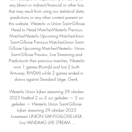
any (direct or indirect) financial or other loss 
that may result from using our statistical data, 
predictions or any other content present on 
this website. Westerlo vs Union Saint-Gilloise 
Head to Head MatchesWesterlo Previous 
MatchesWesterlo Upcoming MatchesUnion 
Saint-Gilloise Previous MatchesUnion Saint-
Gilloise Upcoming MatchesWesterlo - Union 
Saint-Gilloise Preview, Live Streaming and 
PredictionIn their previous matches, Westerlo 
won 1 games (Kortrijk) and lost 2 (with 
Antwerp, RWDM) while 2 games ended in 
draws against Standard Liège, Genk. 

Westerlo Union kijken streaming 29 oktober 
2023 Voetbal 2 uu 2 uur geleden — 2 uur 
geleden — Westerlo Union Saint-Gilloise 
kijken streaming 29 oktober 2023 
Livestream UNION SAINT-GILLOISE-LASK 
Linz VANDAAG LIVE STREAM ...
