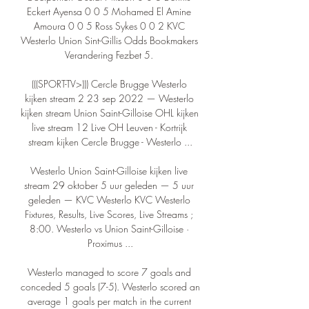
Eckert Ayensa 0 0 5 Mohamed El Amine 
Amoura 0 0 5 Ross Sykes 0 0 2 KVC 
Westerlo Union Sint-Gillis Odds Bookmakers 
Verandering Fezbet 5. 

(((SPORT-TV>))) Cercle Brugge Westerlo 
kijken stream 2 23 sep 2022 — Westerlo 
kijken stream Union Saint-Gilloise OHL kijken 
live stream 12 Live OH Leuven - Kortrijk 
stream kijken Cercle Brugge - Westerlo ...

Westerlo Union Saint-Gilloise kijken live 
stream 29 oktober 5 uur geleden — 5 uur 
geleden — KVC Westerlo KVC Westerlo 
Fixtures, Results, Live Scores, Live Streams ; 
8:00. Westerlo vs Union Saint-Gilloise · 
Proximus ...

Westerlo managed to score 7 goals and 
conceded 5 goals (7-5). Westerlo scored an 
average 1 goals per match in the current 