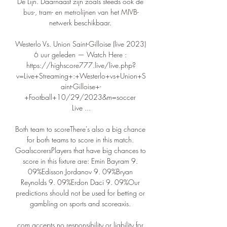
De Lijn. Daarnaast zijn zoals steeds ook de 
bus-, tram- en metrolijnen van het MIVB-
netwerk beschikbaar. 

Westerlo Vs. Union Saint-Gilloise (live 2023) 
6 uur geleden — Watch Here : 
https://highscore777.live/live.php?
v=Live+Streaming+:+Westerlo+vs+Union+S
aint-Gilloise+-
+Football+10/29/2023&m=soccer 
Live ...

Both team to scoreThere's also a big chance 
for both teams to score in this match. 
GoalscorersPlayers that have big chances to 
score in this fixture are: Emin Bayram 9. 
09%Edisson Jordanov 9. 09%Bryan 
Reynolds 9. 09%Erdon Daci 9. 09%Our 
predictions should not be used for betting or 
gambling on sports and scoreaxis. 

com accepts no responsibility or liability for 