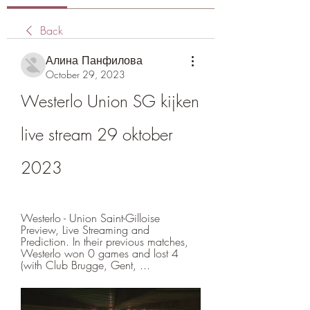
Back
Алина Панфилова
October 29, 2023
Westerlo Union SG kijken 
live stream 29 oktober 
2023
Westerlo - Union Saint-Gilloise 
Preview, Live Streaming and 
Prediction. In their previous matches, 
Westerlo won 0 games and lost 4 
(with Club Brugge, Gent, ...