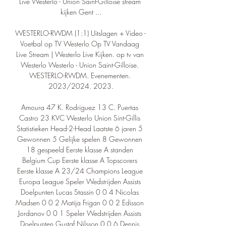
Live Westerlo - Union Saint-Gilloise stream 
kijken Gent ...

WESTERLO-RWDM (1:1) Uitslagen + Video - 
Voetbal op TV Westerlo Op TV Vandaag 
Live Stream | Westerlo Live Kijken. op tv van 
Westerlo Westerlo - Union Saint-Gilloise. 
WESTERLO-RWDM. Evenementen. 
2023/2024. 2023.

Amoura 47 K. Rodriguez 13 C. Puertas 
Castro 23 KVC Westerlo Union Sint-Gillis 
Statistieken Head-2-Head Laatste 6 jaren 5 
Gewonnen 5 Gelijke spelen 8 Gewonnen 
18 gespeeld Eerste klasse A standen 
Belgium Cup Eerste klasse A Topscorers 
Eerste klasse A 23/24 Champions League 
Europa League Speler Wedstrijden Assists 
Doelpunten Lucas Stassin 0 0 4 Nicolas 
Madsen 0 0 2 Matija Frigan 0 0 2 Edisson 
Jordanov 0 0 1 Speler Wedstrijden Assists 
Doelpunten Gustaf Nilsson 0 0 6 Dennis 