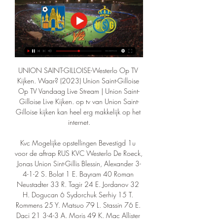
UNION SAINT-GILLOISE-Westerlo Op TV 
Kijken. Waar? (2023) Union Saint-Gilloise 
Op TV Vandaag Live Stream | Union Saint-
Gilloise Live Kijken. op tv van Union Saint-
Gilloise kijken kan heel erg makkelijk op het 
internet.

Kvc Mogelijke opstellingen Bevestigd 1u 
voor de aftrap RUS KVC Westerlo De Roeck, 
Jonas Union Sint-Gillis Blessin, Alexander 3-
4-1-2 S. Bolat 1 E. Bayram 40 Roman 
Neustadter 33 R. Tagir 24 E. Jordanov 32 
H. Dogucan 6 Sydorchuk Serhiy 15 T. 
Rommens 25 Y. Matsuo 79 L. Stassin 76 E. 
Daci 21 3-4-3 A. Moris 49 K. Mac Allister 