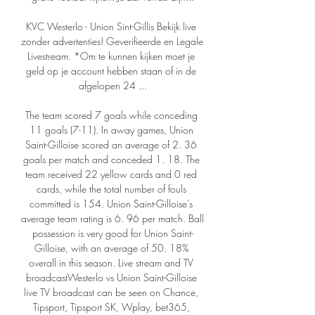
KVC Westerlo - Union Sint-Gillis Bekijk live 
zonder advertenties! Geverifieerde en Legale 
Livestream. *Om te kunnen kijken moet je 
geld op je account hebben staan of in de 
afgelopen 24 ...

The team scored 7 goals while conceding 
11 goals (7-11). In away games, Union 
Saint-Gilloise scored an average of 2. 36 
goals per match and conceded 1. 18. The 
team received 22 yellow cards and 0 red 
cards, while the total number of fouls 
committed is 154. Union Saint-Gilloise's 
average team rating is 6. 96 per match. Ball 
possession is very good for Union Saint-
Gilloise, with an average of 50. 18% 
overall in this season. Live stream and TV 
broadcastWesterlo vs Union Saint-Gilloise 
live TV broadcast can be seen on Chance, 
Tipsport, Tipsport SK, Wplay, bet365, 