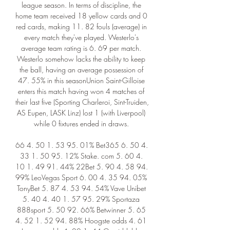
league season. In terms of discipline, the 
home team received 18 yellow cards and 0 
red cards, making 11. 82 fouls (average) in 
every match they've played. Westerlo's 
average team rating is 6. 69 per match. 
Westerlo somehow lacks the ability to keep 
the ball, having an average possession of 
47. 55% in this seasonUnion Saint-Gilloise 
enters this match having won 4 matches of 
their last five (Sporting Charleroi, Sint-Truiden, 
AS Eupen, LASK Linz) lost 1 (with Liverpool) 
while 0 fixtures ended in draws. 

66 4. 50 1. 53 95. 01% Bet365 6. 50 4. 
33 1. 50 95. 12% Stake. com 5. 60 4. 
10 1. 49 91. 44% 22Bet 5. 90 4. 58 94. 
99% LeoVegas Sport 6. 00 4. 35 94. 05% 
TonyBet 5. 87 4. 53 94. 54% Vave Unibet 
5. 40 4. 40 1. 57 95. 29% Sportaza 
888sport 5. 50 92. 66% Betwinner 5. 65 
4. 52 1. 52 94. 88% Hoogste odds 4. 61 