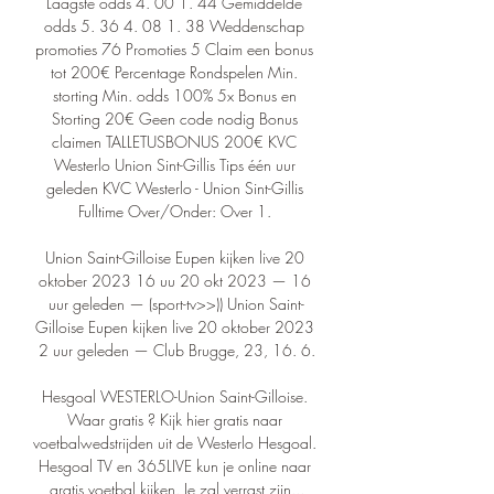
Laagste odds 4. 00 1. 44 Gemiddelde 
odds 5. 36 4. 08 1. 38 Weddenschap 
promoties 76 Promoties 5 Claim een bonus 
tot 200€ Percentage Rondspelen Min. 
storting Min. odds 100% 5x Bonus en 
Storting 20€ Geen code nodig Bonus 
claimen TALLETUSBONUS 200€ KVC 
Westerlo Union Sint-Gillis Tips één uur 
geleden KVC Westerlo - Union Sint-Gillis 
Fulltime Over/Onder: Over 1. 

Union Saint-Gilloise Eupen kijken live 20 
oktober 2023 16 uu 20 okt 2023 — 16 
uur geleden — (sport-tv>>)) Union Saint-
Gilloise Eupen kijken live 20 oktober 2023 
2 uur geleden — Club Brugge, 23, 16. 6.

Hesgoal WESTERLO-Union Saint-Gilloise. 
Waar gratis ? Kijk hier gratis naar 
voetbalwedstrijden uit de Westerlo Hesgoal. 
Hesgoal TV en 365LIVE kun je online naar 
gratis voetbal kijken. Je zal verrast zijn...
