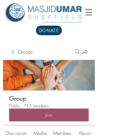
DONATE
Groups
Group
Public
·
715 members
Join
Discussion
Media
Members
About