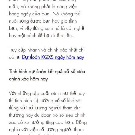
mắn, nó không phải là công việc 
hàng ngày của bạn. Nó không thể 
nuôi sống được bạn hay gia đình 
bạn, vì vậy đừng xem nó là cái nghề 
hay một cách để bạn kiếm tiền.
Truy cập nhanh và chinh xác nhất chỉ 
có tại 
Dự đoán KQXS ngày hôm nay
Tình hình dự đoán kết quả xổ số siêu 
chính xác hôm nay
Với những dịp cuối năm như thế này 
thì tình hình thị trường xổ số khá sôi 
động với số lượng người tham dự 
thường hay du doan xo so sieu chinh 
xac có xu hướng tăng cao hơn. Đồng 
nghĩa với việc số lượng người tham 