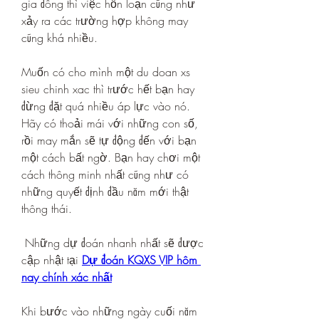
gia đông thì việc hỗn loạn cũng như 
xảy ra các trường hợp không may 
cũng khá nhiều.
Muốn có cho mình một du doan xs 
sieu chinh xac thì trước hết bạn hay 
đừng đặt quá nhiều áp lực vào nó. 
Hãy có thoải mái với những con số, 
rồi may mắn sẽ tự động đến với bạn 
một cách bất ngờ. Bạn hay chơi một 
cách thông minh nhất cũng như có 
những quyết định đầu năm mới thật 
thông thái.
 Những dự đoán nhanh nhất sẽ được 
cập nhật tại 
Dự đoán KQXS VIP hôm 
nay chính xác nhất
Khi bước vào những ngày cuối năm 