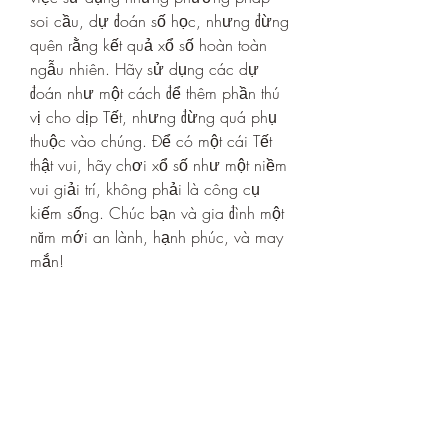
soi cầu, dự đoán số học, nhưng đừng 
quên rằng kết quả xổ số hoàn toàn 
ngẫu nhiên. Hãy sử dụng các dự 
đoán như một cách để thêm phần thú 
vị cho dịp Tết, nhưng đừng quá phụ 
thuộc vào chúng. Để có một cái Tết 
thật vui, hãy chơi xổ số như một niềm 
vui giải trí, không phải là công cụ 
kiếm sống. Chúc bạn và gia đình một 
năm mới an lành, hạnh phúc, và may 
mắn!
➡️➡️ Xem thêm tại: 
Tìm hiểu thông tin 
cần thiết trước khi dự đoán kết quả 
xổ số
➡️➡️ Truy cập ngay: 
Những chuyện 
dự đoán xổ số minh ngọc hôm nay