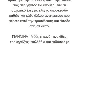
σας στο γήπεδο θα υποβληθείτε σε 
σωματικό έλεγχο, έλεγχο αποσκευών 
καθώς και κάθε άλλου αντικειμένου που 
φέρετε κατά την προσέλευση και είσοδο 
σας σε αυτό. 

ΓΙΑΝΝΙΝΑ 1966, ε) πανό, πινακίδες, 
προκηρύξεις, φυλλάδια και εκδόσεις με 
δυσφημιστικό, προκλητικό ή άσεμνο 
περιεχόμενο καθώς και οποιοδήποτε 
έντυπο υλικό πολιτικού, εμπορικού ή 
διαφημιστικού περιεχομένου κ. α.. Σε 
περίπτωση συμμετοχή σας σε επεισόδια ή 
άλλες πράξεις και ενέργειες, όπως 
περιγράφονται ανωτέρω, οι οποίες δεν 
συνάδουν με τη φίλαθλη ιδιότητα και / ή 
αποτελούν δυσφήμιση για τον αγώνα, το 
άθλημα, την Π. και τους αθλητές της, 
αυτή διατηρεί το δικαίωμα άμεσης 
απομάκρυνσης σας από το γήπεδο και / ή 
απαγόρευσης εισόδου από μελλοντικούς 