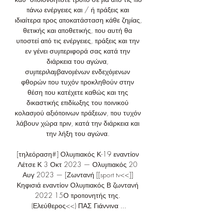
πάνω ενέργειες και / ή πράξεις και 
ιδιαίτερα προς αποκατάσταση κάθε ζημίας, 
θετικής και αποθετικής, που αυτή θα 
υποστεί από τις ενέργειες, πράξεις και την 
εν γένει συμπεριφορά σας κατά την 
διάρκεια του αγώνα, 
συμπεριλαμβανομένων ενδεχόμενων 
φθορών που τυχόν προκληθούν στην 
θέση που κατέχετε καθώς και της 
δικαστικής επιδίωξης του ποινικού 
κολασμού αξιόποινων πράξεων, που τυχόν 
λάβουν χώρα πριν, κατά την διάρκεια και 
την λήξη του αγώνα. 

[τηλεόραση#] Ολυμπιακός Κ-19 εναντίον 
Λέτσε Κ 3 Οκτ 2023 — Ολυμπιακός 20 
Αυγ 2023 — [Ζωντανή [[sport tv<<]] 
Κηφισιά εναντίον Ολυμπιακός Β ζωντανή 
2022 15Ο προπονητής της. 
(Ελεύθερος<<) ΠΑΣ Γιάννινα ...
