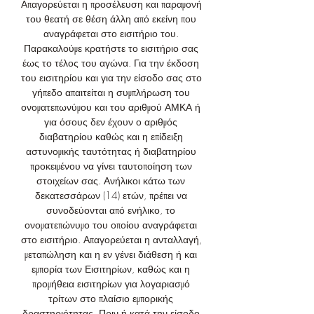
Απαγορεύεται η προσέλευση και παραμονή 
του θεατή σε θέση άλλη από εκείνη που 
αναγράφεται στο εισιτήριο του. 
Παρακαλούμε κρατήστε το εισιτήριο σας 
έως το τέλος του αγώνα. Για την έκδοση 
του εισιτηρίου και για την είσοδο σας στο 
γήπεδο απαιτείται η συμπλήρωση του 
ονοματεπωνύμου και του αριθμού ΑΜΚΑ ή 
για όσους δεν έχουν ο αριθμός 
διαβατηρίου καθώς και η επίδειξη 
αστυνομικής ταυτότητας ή διαβατηρίου 
προκειμένου να γίνει ταυτοποίηση των 
στοιχείων σας. Ανήλικοι κάτω των 
δεκατεσσάρων (14) ετών, πρέπει να 
συνοδεύονται από ενήλικο, το 
ονοματεπώνυμο του οποίου αναγράφεται 
στο εισιτήριο. Απαγορεύεται η ανταλλαγή, 
μεταπώληση και η εν γένει διάθεση ή και 
εμπορία των Εισιτηρίων, καθώς και η 
προμήθεια εισιτηρίων για λογαριασμό 
τρίτων στο πλαίσιο εμπορικής 
δραστηριότητας. Πριν ή κατά την είσοδο 