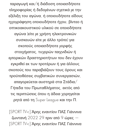
παραγωγή και/ή διάδοση οποιασδήποτε 
πληροφορίας ή δεδομένων σχετικά με την 
εξέλιξη του αγώνα, ή οποιουδήποτε είδους 
ηχογράφηση οποιουδήποτε ήχου, βίντεο ή 
οπτικοακουστικού υλικού σε οποιοδήποτε 
αγώνα (είτε με χρήση ηλεκτρονικών 
συσκευών είτε με άλλο τρόπο) για 
σκοπούς οποιασδήποτε μορφής 
στοιχήματος, τυχερών παιχνιδιών ή 
εμπορικών δραστηριοτήτων που δεν έχουν 
εγκριθεί εκ των προτέρων ή για άλλους 
σκοπούς που παραβιάζουν τους όρους και 
προϋποθέσεις συμβατικών συνεργασιών, 
απαγορεύεται αυστηρά στα Στάδια/
Γήπεδα του Πρωταθλήματος, εκτός από 
τις περιπτώσεις όπου η άδεια χορηγείται 
ρητά από τη Super League και την Π. 

[SPORT TV<] Άρης εναντίον ΠΑΣ Γιάννινα 
ζωντανή 2022 29 πριν από 9 ώρες — 
[SPORT TV<] Άρης εναντίον ΠΑΣ Γιάννινα 