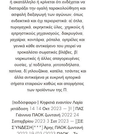
ή ακατάλληλο ή κρίνεται ότι ενδέχεται να 
διαταράξει την ομαλή παρακολούθηση και 
ασφαλή διεξαγωγή των αγώνων, όπως 
ενδεικτικά και όχι περιοριστικά: α) όπλα, 
πυρομαχικά, εκρηκτικές ύλες, χημικούς ή 
εμπρηστικούς μηχανισμούς, δακρυγόνα, 
μαχαίρια, κοντάρια, ρόπαλα, ομπρέλες και 
γενικά κάθε αντικείμενο που μπορεί να 
προκαλέσει σωματικές βλάβες, β) 
ναρκωτικές ή άλλες απαγορευμένες 
ουσίες, γ) ποδήλατα, μοτοποδήλατα, 
πατίνια, δ) μπλουζάκια, καπέλα, τσάντες και 
άλλα αντικείμενα με ευκρινή εμπορικά 
σήματα εταιρειών καθώς και απομιμήσεις 
των προϊόντων της Π. 

((ποδόσφαιρο-)) Κηφισιά εναντίον Λαμία 
μετάδοση 14 14 Οκτ 2023 — ]!! ] ΠΑΣ 
Γιάννινα ΠΑΟΚ ζωντανή 2022 24 
Σεπτεμβρίου 2023 3 Σεπ 2023 — [[ΣΕ 
ΣΎΝΔΕΣΗ]***] Άρης ΠΑΟΚ ζωντανή 
2022 19/03/2023 ΠΑΟΚ... Το 