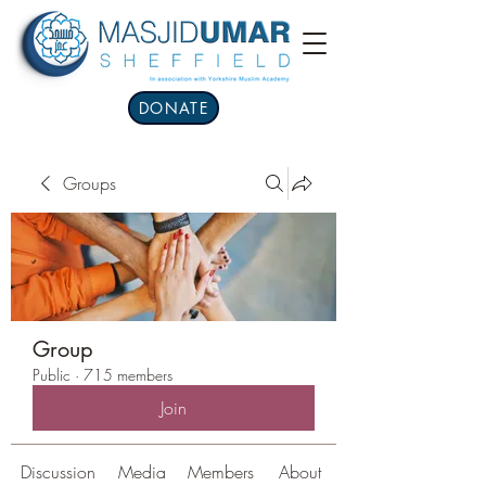
DONATE
Groups
Group
Public
·
715 members
Join
Discussion
Media
Members
About