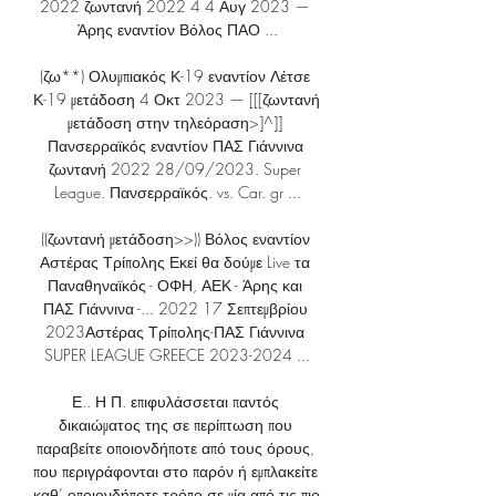
2022 ζωντανή 2022 4 4 Αυγ 2023 — 
Άρης εναντίον Βόλος ΠΑΟ ...

(ζω**) Ολυμπιακός Κ-19 εναντίον Λέτσε 
Κ-19 μετάδοση 4 Οκτ 2023 — [[[ζωντανή 
μετάδοση στην τηλεόραση>]^]] 
Πανσερραϊκός εναντίον ΠΑΣ Γιάννινα 
ζωντανή 2022 28/09/2023. Super 
League. Πανσερραϊκός. vs. Car. gr ...

((ζωντανή μετάδοση>>)) Βόλος εναντίον 
Αστέρας Τρίπολης Εκεί θα δούμε Live τα 
Παναθηναϊκός - ΟΦΗ, ΑΕΚ - Άρης και 
ΠΑΣ Γιάννινα -... 2022 17 Σεπτεμβρίου 
2023Αστέρας Τρίπολης-ΠΑΣ Γιάννινα 
SUPER LEAGUE GREECE 2023-2024 ...

Ε.. Η Π. επιφυλάσσεται παντός 
δικαιώματος της σε περίπτωση που 
παραβείτε οποιονδήποτε από τους όρους, 
που περιγράφονται στο παρόν ή εμπλακείτε 
καθ’ οποιονδήποτε τρόπο σε μία από τις πιο 