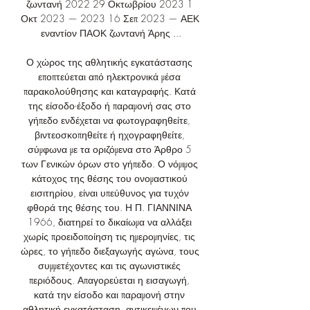
ζωντανή 2022 29 Οκτωβρίου 2023 1 
Οκτ 2023 — 2023 16 Σεπ 2023 — ΑΕΚ 
εναντίον ΠΑΟΚ ζωντανή Άρης ...

Ο χώρος της αθλητικής εγκατάστασης 
εποπτεύεται από ηλεκτρονικά μέσα 
παρακολούθησης και καταγραφής. Κατά 
της είσοδο-έξοδο ή παραμονή σας στο 
γήπεδο ενδέχεται να φωτογραφηθείτε, 
βιντεοσκοπηθείτε ή ηχογραφηθείτε, 
σύμφωνα με τα οριζόμενα στο Άρθρο 5 
των Γενικών όρων στο γήπεδο. Ο νόμιμος 
κάτοχος της θέσης του ονομαστικού 
εισιτηρίου, είναι υπεύθυνος για τυχόν 
φθορά της θέσης του. Η Π. ΓΙΑΝΝΙΝΑ 
1966, διατηρεί το δικαίωμα να αλλάξει 
χωρίς προειδοποίηση τις ημερομηνίες, τις 
ώρες, το γήπεδο διεξαγωγής αγώνα, τους 
συμμετέχοντες και τις αγωνιστικές 
περιόδους. Απαγορεύεται η εισαγωγή, 
κατά την είσοδο και παραμονή στην 
αθλητική εγκατάσταση, αντικειμένων που 