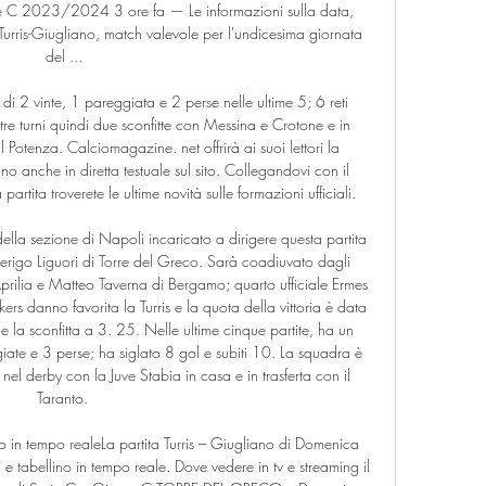
rie C 2023/2024 3 ore fa — Le informazioni sulla data, 
i Turris-Giugliano, match valevole per l'undicesima giornata 
del ...

di 2 vinte, 1 pareggiata e 2 perse nelle ultime 5; 6 reti 
re turni quindi due sconfitte con Messina e Crotone e in 
 Potenza. Calciomagazine. net offrirà ai suoi lettori la 
ano anche in diretta testuale sul sito. Collegandovi con il 
partita troverete le ultime novità sulle formazioni ufficiali. 

ella sezione di Napoli incaricato a dirigere questa partita 
erigo Liguori di Torre del Greco. Sarà coadiuvato dagli 
prilia e Matteo Taverna di Bergamo; quarto ufficiale Ermes 
rs danno favorita la Turris e la quota della vittoria è data 
 la sconfitta a 3. 25. Nelle ultime cinque partite, ha un 
giate e 3 perse; ha siglato 8 gol e subiti 10. La squadra è 
el derby con la Juve Stabia in casa e in trasferta con il 
Taranto. 

ltato in tempo realeLa partita Turris – Giugliano di Domenica 
e tabellino in tempo reale. Dove vedere in tv e streaming il 