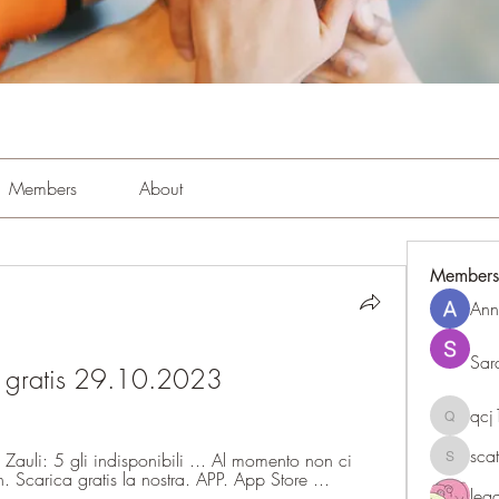
Members
About
Members
Ann
Sar
ta gratis 29.10.2023
qc
qcj1281
sca
Zauli: 5 gli indisponibili ... Al momento non ci 
scattere
n. Scarica gratis la nostra. APP. App Store ...
le