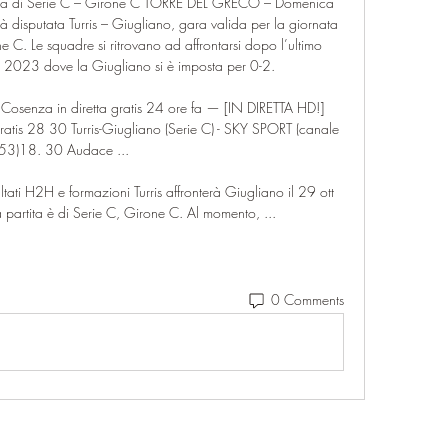
nata di Serie C – Girone C TORRE DEL GRECO – Domenica 
disputata Turris – Giugliano, gara valida per la giornata 
C. Le squadre si ritrovano ad affrontarsi dopo l’ultimo 
2023 dove la Giugliano si è imposta per 0-2. 

Cosenza in diretta gratis 24 ore fa — [IN DIRETTA HD!] 
atis 28 30 Turris-Giugliano (Serie C) - SKY SPORT (canale 
53)18. 30 Audace ...

isultati H2H e formazioni Turris affronterà Giugliano il 29 ott 
artita è di Serie C, Girone C. Al momento, ...
0 Comments