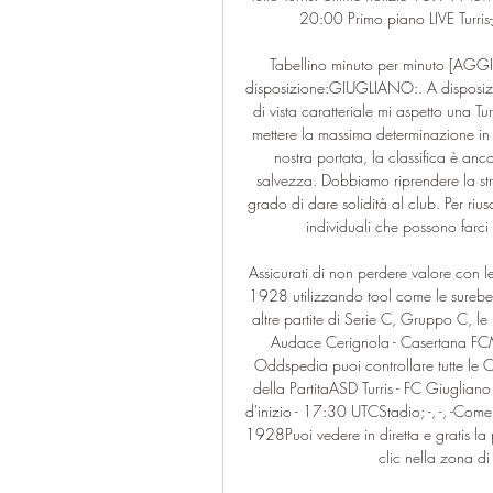
20:00 Primo piano LIVE Turris-J
Tabellino minuto per minuto [AG
disposizione:GIUGLIANO:. A disposizion
di vista caratteriale mi aspetto una Tu
mettere la massima determinazione in u
nostra portata, la classifica è an
salvezza. Dobbiamo riprendere la str
grado di dare solidità al club. Per ri
individuali che possono farci p
Assicurati di non perdere valore con l
1928 utilizzando tool come le surebets
altre partite di Serie C, Gruppo C, le
Audace Cerignola - Casertana FCM
Oddspedia puoi controllare tutte le C
della PartitaASD Turris - FC Giugl
d'inizio - 17:30 UTCStadio; -, -, -Come
1928Puoi vedere in diretta e gratis la 
clic nella zona di 