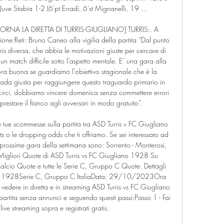
uve Stabia 1-2 (6'pt Erradi, 6'st Mignanelli, 19 ...

GIORNA LA DIRETTA DI TURRIS-GIUGLIANO] TURRIS:. A 
e:Reti: Bruno Caneo alla vigilia della partita “Dal punto 
rris diversa, che abbia le motivazioni giuste per cercare di 
n match difficile sotto l’aspetto mentale. E’ una gara alla 
cora buona se guardiamo l’obiettivo stagionale che è la 
ada giusta per raggiungere questo traguardo primario in 
uscirci, dobbiamo vincere domenica senza commettere errori 
restare il fianco agli avversari in modo gratuito”. 

e tue scommesse sulla partita tra ASD Turris v FC Giugliano 
 o le dropping odds che ti offriamo. Se sei interessato ad 
 prossime gara della settimana sono: Sorrento - Monterosi, 
igliori Quote di ASD Turris vs FC Giugliano 1928 Su 
alcio Quote e tutte le Serie C, Gruppo C Quote. Dettagli 
iano 1928Serie C, Gruppo C ItaliaData; 29/10/2023Ora 
 vedere in diretta e in streaming ASD Turris vs FC Giugliano 
partita senza annunci e seguendo questi passi:Passo 1 - Fai 
live streaming sopra e registrati gratis. 
