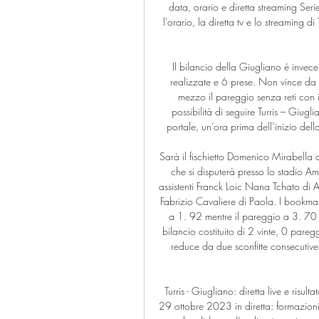
data, orario e diretta streaming Se
l'orario, la diretta tv e lo streaming d
Il bilancio della Giugliano é invece 
realizzate e 6 prese. Non vince da t
mezzo il pareggio senza reti con il
possibilità di seguire Turris – Giugli
portale, un’ora prima dell’inizio della 
Sarà il fischietto Domenico Mirabella d
che si disputerà presso lo stadio Am
assistenti Franck Loic Nana Tchato di A
Fabrizio Cavaliere di Paola. I bookmake
a 1. 92 mentre il pareggio a 3. 70 e
bilancio costituito di 2 vinte, 0 pareg
reduce da due sconfitte consecutive n
Turris - Giugliano: diretta live e risu
29 ottobre 2023 in diretta: formazioni 