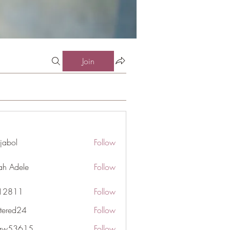
Join
jabol
Follow
ah Adele
Follow
j12811
Follow
1
ttered24
Follow
d24
gaw53615
Follow