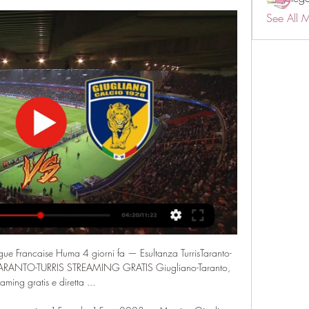
See All 
Ligue Francaise Huma 4 giorni fa — Esultanza TurrisTaranto-
LiveTARANTO-TURRIS STREAMING GRATIS Giugliano-Taranto, 
eaming gratis e diretta ...
