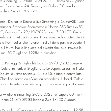
etta streaming 15 ottobr 15 ott 2023 — Messina-Giugliano 
Live - Footballnews24. Turris – Juve Stabia C Calendario 
o della Serie C 2023-24 ...

ci, Risultati in Diretta e Live Streaming + QuoteASD Turris 
mazioni, Pronostici Scommesse e Notizie ASD Turris vs FC 
e C, Gruppo C il 29/10/2023, alle 17:30 UTC. Qui su 
ltato in diretta e i commenti live, nonché le quote di tutti i 
 e live. Puoi anche trovare i risultati delle partite precedenti 
il H2H. Nella linguetta delle statistiche, puoi trovare le 
rris - FC Giugliano 1928e la classifica. 

rone C: Punteggi & Highlights Calcio - 29/01/2023Seguite 
 Calcio tra Turris e Giugliano su Eurosport. La partita inizia 
te le ultime notizie su Turris e Giugliano e controllate 
Classifica marcatori e Vincitori precedenti. I tifosi di Calcio 
cio, interviste, commenti e guardare i replay gratuitamente. 

e fa — diretta streaming GRATIS 2023 Per sapere 00 Inter-
o (Serie C) - SKY SPORT (canale 253)18. 30 Audace ...

Verso Turris-Giugliano: trasferta vietata gli ospiti... 12:58 