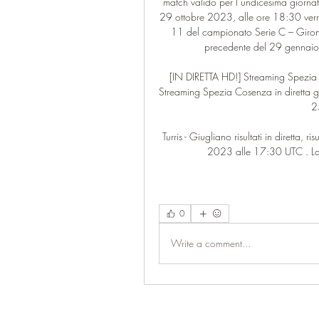
match valido per l’undicesima gior
29 ottobre 2023, alle ore 18:30 verrà 
11 del campionato Serie C – Girone 
precedente del 29 gennaio 
[IN DIRETTA HD!] Streaming Spezia 
Streaming Spezia Cosenza in diretta gr
2
Turris - Giugliano risultati in diretta, r
2023 alle 17:30 UTC . La p
0
Write a comment...