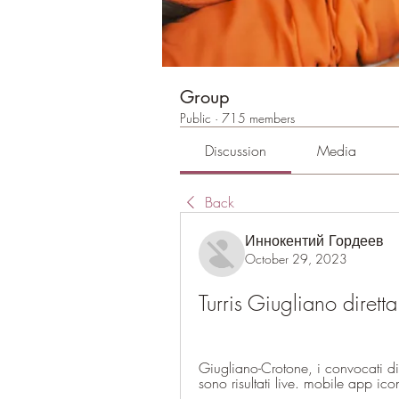
Group
Public
·
715 members
Discussion
Media
Back
Иннокентий Гордеев
October 29, 2023
Turris Giugliano diret
Giugliano-Crotone, i convocati di 
sono risultati live. mobile app ico