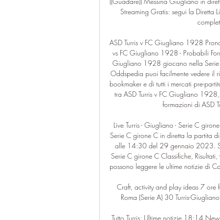
((Guadare)) Messina Giugliano in dir
Streaming Gratis: segui la Diretta 
complet
ASD Turris v FC Giugliano 1928 Pronosti
vs FC Giugliano 1928 - Probabili For
Giugliano 1928 giocano nella Seri
Oddspedia puoi facilmente vedere il risu
bookmaker e di tutti i mercati pre-partita
tra ASD Turris v FC Giugliano 1928, e 
formazioni di ASD Tu
Live Turris - Giugliano - Serie C gi
Serie C girone C in diretta la partita di
alle 14:30 del 29 gennaio 2023. Segui
Serie C girone C Classifiche, Risultati, 
possono leggere le ultime notizie di Cal
Craft, activity and play ideas 7 or
Roma (Serie A) 30 Turris-Giuglian
Tutto Turris: Ultime notizie 18:14 News 