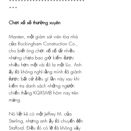
**************************
***    
Chơi xổ số thường xuyên
Marsten, một giám sát viên tòa nhà 
của Rockingham Construction Co., 
cho biết ông chơi xổ số rất nhiều 
nhưng chưa bao giờ kiếm được 
nhiều hơn một vài đô la một lúc. Anh 
ấy đã không nghĩ rằng mình đã giành 
được bất cứ điều gì lần này sau khi 
kiểm tra danh sách những người 
chiến thắng KQXSMB hôm nay trên 
mạng. 
Nó liệt kê có một Jeffrey M. của 
Sterling, nhưng anh ấy đã chuyển đến 
Stafford. Điều đó có lẽ đã không xảy 