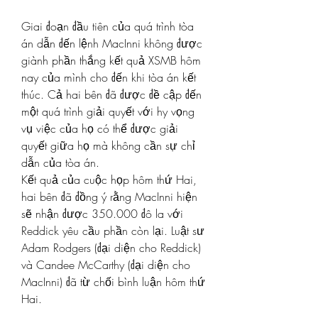
Giai đoạn đầu tiên của quá trình tòa 
án dẫn đến lệnh MacInni không được 
giành phần thắng kết quả XSMB hôm 
nay của mình cho đến khi tòa án kết 
thúc. Cả hai bên đã được đề cập đến 
một quá trình giải quyết với hy vọng 
vụ việc của họ có thể được giải 
quyết giữa họ mà không cần sự chỉ 
dẫn của tòa án. 
Kết quả của cuộc họp hôm thứ Hai, 
hai bên đã đồng ý rằng MacInni hiện 
sẽ nhận được 350.000 đô la với 
Reddick yêu cầu phần còn lại. Luật sư 
Adam Rodgers (đại diện cho Reddick) 
và Candee McCarthy (đại diện cho 
MacInni) đã từ chối bình luận hôm thứ 
Hai. 