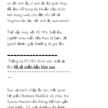
ra với anh ấy vì anh ấy đã quên thay 
đổi địa chỉ trong tài khoản của mình 
trên trang web cho đến khi Xổ số 
Virginia liên lạc với anh ấy qua email.
Thử vận may với XS HN, biết đâu 
người may mắn tiếp theo là bạn, sẽ 
giành được giải thưởng trị giá lớn.
➦➦➦➦➦➦➦➦➦➦➦➦➦➦➦➦
 Thống kê XS HN chính xác nhất tại 
đây 
Xổ số miền bắc hôm nay
.  
**************************
**
Sau vụ tranh chấp ồn ào, mối quan 
hệ giữa Barbara Reddick và cháu trai 
Tyrone MacInni đã không thể hàn gắn 
như trước. Dù giải thưởng đã được 