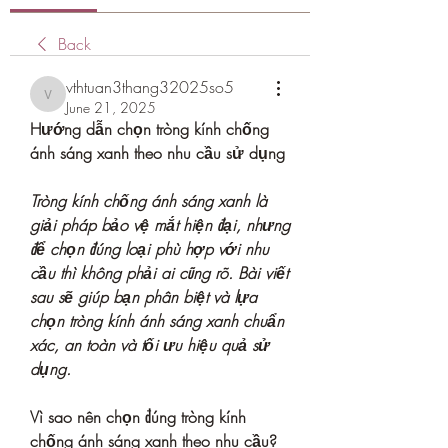
Back
vthtuan3thang32025so5
vthtuan3thang32025so5
June 21, 2025
Hướng dẫn chọn tròng kính chống 
ánh sáng xanh theo nhu cầu sử dụng
Tròng kính chống ánh sáng xanh là 
giải pháp bảo vệ mắt hiện đại, nhưng 
để chọn đúng loại phù hợp với nhu 
cầu thì không phải ai cũng rõ. Bài viết 
sau sẽ giúp bạn phân biệt và lựa 
chọn tròng kính ánh sáng xanh chuẩn 
xác, an toàn và tối ưu hiệu quả sử 
dụng.
Vì sao nên chọn đúng tròng kính 
chống ánh sáng xanh theo nhu cầu?