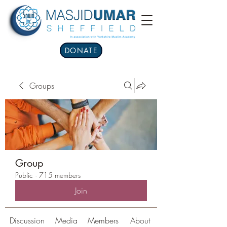
DONATE
Groups
Group
Public
·
715 members
Join
Discussion
Media
Members
About