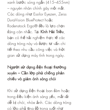
xanh bước sóng ngắn (415–455nm) 
– nguyên nhân chính gây mỏi mắt. 
Các dòng như Essilor Eyezen, Zeiss 
DuraVision BlueProtect hoặc 
Rodenstock Ergo® đều là lựa chọn 
đáng cân nhắc. Tại 
Kính Hải Triều
, 
bạn có thể trải nghiệm thực tế các 
dòng tròng này và được tư vấn chi 
tiết theo nhu cầu công việc và thời 
gian sử dụng máy tính trong ngày.
Người sử dụng điện thoại thường 
xuyên – Cần lớp phủ chống phản 
chiếu và giảm ánh sáng chói
Khi sử dụng điện thoại ban đêm hoặc 
trong điều kiện ánh sáng yếu, mắt rất 
dễ bị chói, nhòe ảnh. Các dòng tròng 
có lớp phủ tăng độ trong suốt như 