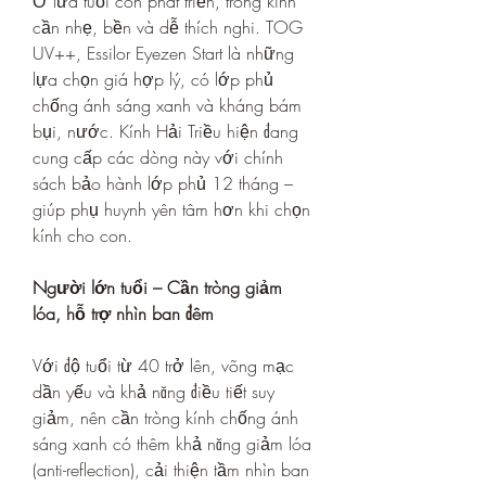
Ở lứa tuổi còn phát triển, tròng kính 
cần nhẹ, bền và dễ thích nghi. TOG 
UV++, Essilor Eyezen Start là những 
lựa chọn giá hợp lý, có lớp phủ 
chống ánh sáng xanh và kháng bám 
bụi, nước. Kính Hải Triều hiện đang 
cung cấp các dòng này với chính 
sách bảo hành lớp phủ 12 tháng – 
giúp phụ huynh yên tâm hơn khi chọn 
kính cho con.
Người lớn tuổi – Cần tròng giảm 
lóa, hỗ trợ nhìn ban đêm
Với độ tuổi từ 40 trở lên, võng mạc 
dần yếu và khả năng điều tiết suy 
giảm, nên cần tròng kính chống ánh 
sáng xanh có thêm khả năng giảm lóa 
(anti-reflection), cải thiện tầm nhìn ban 