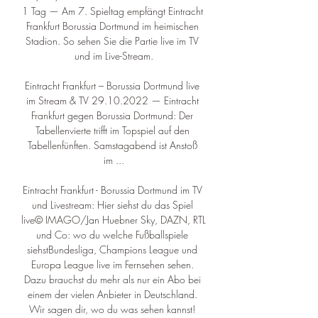
1 Tag — Am 7. Spieltag empfängt Eintracht 
Frankfurt Borussia Dortmund im heimischen 
Stadion. So sehen Sie die Partie live im TV 
und im Live-Stream.

Eintracht Frankfurt – Borussia Dortmund live 
im Stream & TV 29.10.2022 — Eintracht 
Frankfurt gegen Borussia Dortmund: Der 
Tabellenvierte trifft im Topspiel auf den 
Tabellenfünften. Samstagabend ist Anstoß 
im ...

Eintracht Frankfurt - Borussia Dortmund im TV 
und Livestream: Hier siehst du das Spiel 
live© IMAGO/Jan Huebner Sky, DAZN, RTL 
und Co: wo du welche Fußballspiele 
siehstBundesliga, Champions League und 
Europa League live im Fernsehen sehen. 
Dazu brauchst du mehr als nur ein Abo bei 
einem der vielen Anbieter in Deutschland. 
Wir sagen dir, wo du was sehen kannst! 