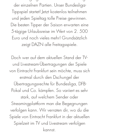
der einzelnen Partien. Unser Bundesliga-
Tippspiel startet! Jetzt kostenlos teilnehmen 
und jeden Spieltag tolle Preise gewinnen. 
Die besten Tipper der Saison erwarten eine 
5-tägige Urlaubsreise im Wert von 2. 500 
Euro und noch vieles mehr! Grundsätzlich 
zeigt DAZN alle Freitagsspiele. 

Doch wer auf dem aktuellen Stand der TV- 
und Livestream-Übertragungen der Spiele 
von Eintracht Frankfurt sein möchte, muss sich 
erstmal durch den Dschungel der 
Übertragungsrechte für Bundesliga, DFB-
Pokal und Co. kämpfen. So variiert es sehr 
stark, auf welchem Sender oder 
Streamingplattform man die Begegnungen 
verfolgen kann. Wir verraten dir, wo du die 
Spiele von Eintracht Frankfurt in der aktuellen 
Spielzeit im TV und Livestream verfolgen 
kannst. 
