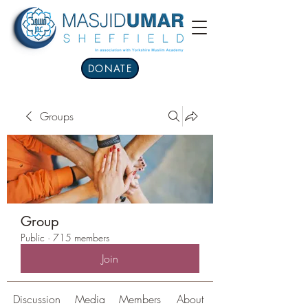
DONATE
Groups
Group
Public
·
715 members
Join
Discussion
Media
Members
About