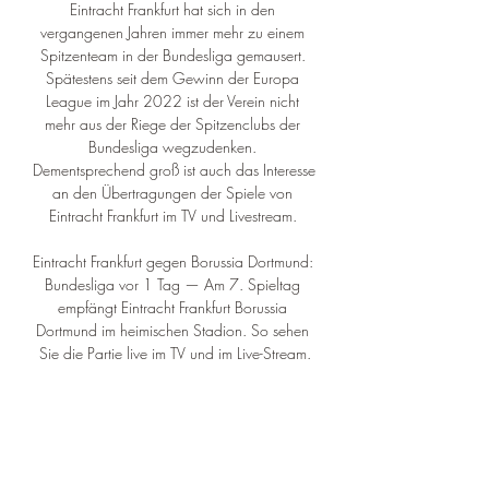
Eintracht Frankfurt hat sich in den 
vergangenen Jahren immer mehr zu einem 
Spitzenteam in der Bundesliga gemausert. 
Spätestens seit dem Gewinn der Europa 
League im Jahr 2022 ist der Verein nicht 
mehr aus der Riege der Spitzenclubs der 
Bundesliga wegzudenken. 
Dementsprechend groß ist auch das Interesse 
an den Übertragungen der Spiele von 
Eintracht Frankfurt im TV und Livestream. 

Eintracht Frankfurt gegen Borussia Dortmund: 
Bundesliga vor 1 Tag — Am 7. Spieltag 
empfängt Eintracht Frankfurt Borussia 
Dortmund im heimischen Stadion. So sehen 
Sie die Partie live im TV und im Live-Stream.

Eintracht Frankfurt gegen Dortmund im stream 
29/10/2023 vor 2 Stunden — vor 1 Tag 
— Am 7. Spieltag empfängt Eintracht 
Frankfurt Borussia Dortmund im heimischen 