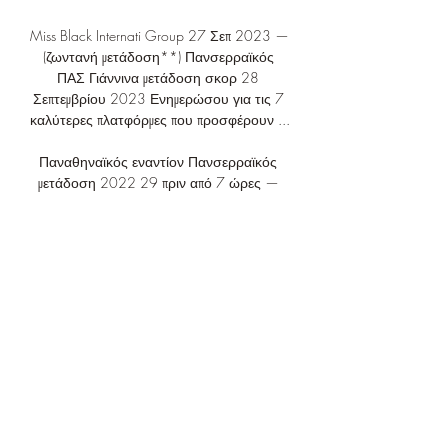
Miss Black Internati Group 27 Σεπ 2023 — 
(ζωντανή μετάδοση**) Πανσερραϊκός 
ΠΑΣ Γιάννινα μετάδοση σκορ 28 
Σεπτεμβρίου 2023 Ενημερώσου για τις 7 
καλύτερες πλατφόρμες που προσφέρουν ...

Παναθηναϊκός εναντίον Πανσερραϊκός 
μετάδοση 2022 29 πριν από 7 ώρες — 
(((ΡΟΉ##))) Άρης εναντίον Κηφισιά 
μετάδοση σκορ 1 πριν από 22 ώρες — 
Από την άλλη, η Nova διαθέτει 6 ομάδες, 
μεταξύ των οποίων οι δύο «μεγάλοι» ...
0
0
撰寫留言......