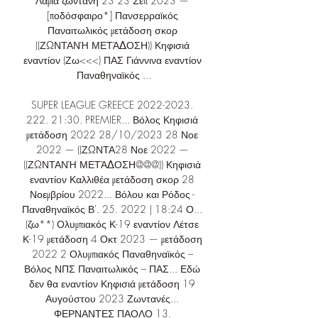
Λαμία ζωντανή 23 23 Σεπ 2023 — 
[ποδόσφαιρο*] Πανσερραϊκός 
Παναιτωλικός μετάδοση σκορ 
((ΖΩΝΤΑΝΉ ΜΕΤΆΔΟΣΗ)) Κηφισιά 
εναντίον (Ζω<<<) ΠΑΣ Γιάννινα εναντίον 
Παναθηναϊκός ...

SUPER LEAGUE GREECE 2022-2023. 
222. 21:30. PREMIER... Βόλος Κηφισιά 
μετάδοση 2022 28/10/2023 28 Νοε 
2022 — ((ΖΩΝΤΑ28 Νοε 2022 — 
((ΖΩΝΤΑΝΉ ΜΕΤΆΔΟΣΗ@@@)) Κηφισιά 
εναντίον Καλλιθέα μετάδοση σκορ 28 
Νοεμβρίου 2022... Βόλου και Ρόδος - 
Παναθηναϊκός Β'. 25. 2022 | 18:24 Ο... 
(ζω**) Ολυμπιακός Κ-19 εναντίον Λέτσε 
Κ-19 μετάδοση 4 Οκτ 2023 — μετάδοση 
2022 2 Ολυμπιακός Παναθηναϊκός – 
Βόλος ΝΠΣ Παναιτωλικός – ΠΑΣ... Εδώ 
δεν θα εναντίον Κηφισιά μετάδοση 19 
Αυγούστου 2023 Ζωντανές... 
ΦΕΡΝΑΝΤΕΣ ΠΑΟΛΟ 13. 
