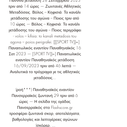
Γιάννινα μετάδοση 28 Σεπτεμβρίου 2023 
πριν από 14 ώρες — Ζωντανές Αθλητικές 
Μεταδόσεις. Βόλος – Κηφισιά: Το κανάλι 
μετάδοσης του αγώνα – Ποιος πριν από 
10 ώρες — Βόλος – Κηφισιά: Το κανάλι 
μετάδοσης του αγώνα – Ποιος περιγράφει 
- volos – kifisia: to kanali metadosis tou 
agona – poios perigrafei. [[[SPORT TV]]=] 
Παναιτωλικός εναντίον Παναθηναϊκός 16 
Σεπ 2023 — [SPORT TV]]=] Παναιτωλικός 
εναντίον Παναθηναϊκός μετάδοση 
16/09/2023 πριν από 46 λεπτά — 
Αναλυτικά το πρόγραμμα με τις αθλητικές 
μεταδόσεις... 

(ροή***) Παναθηναϊκός εναντίον 
Πανσερραϊκός ζωντανή 29 πριν από 6 
ώρες — Η σελίδα της ομάδας 
Πανσερραϊκός στο Flashscore.gr 
προσφέρει ζωντανά σκορ, αποτελέσματα, 
βαθμολογίες και λεπτομέρειες αγώνων 
(σκόρερ, ...
