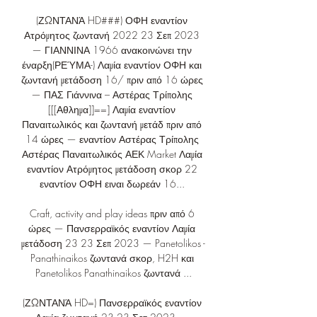
(ΖΩΝΤΑΝΆ HD###) ΟΦΗ εναντίον 
Ατρόμητος ζωντανή 2022 23 Σεπ 2023 
— ΓΙΑΝΝΙΝΑ 1966 ανακοινώνει την 
έναρξη(ΡΕΎΜΑ-) Λαμία εναντίον ΟΦΗ και 
ζωντανή μετάδοση 16/ πριν από 16 ώρες 
— ΠΑΣ Γιάννινα – Αστέρας Τρίπολης 
[[[Αθλημα]]==] Λαμία εναντίον 
Παναιτωλικός και ζωντανή μετάδ πριν από 
14 ώρες — εναντίον Αστέρας Τρίπολης 
Αστέρας Παναιτωλικός ΑΕΚ Market Λαμία 
εναντίον Ατρόμητος μετάδοση σκορ 22 
εναντίον ΟΦΗ ειναι δωρεάν 16... 

Craft, activity and play ideas πριν από 6 
ώρες — Πανσερραϊκός εναντίον Λαμία 
μετάδοση 23 23 Σεπ 2023 — Panetolikos - 
Panathinaikos ζωντανά σκορ, H2H και 
Panetolikos Panathinaikos ζωντανά ...

(ΖΩΝΤΑΝΆ HD=) Πανσερραϊκός εναντίον 