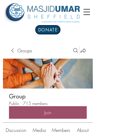
DONATE
Groups
Group
Public
·
715 members
Join
Discussion
Media
Members
About