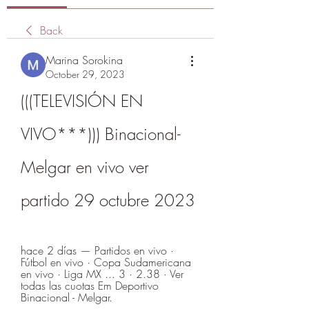
Back
Marina Sorokina
October 29, 2023
(((TELEVISIÓN EN 
VIVO***))) Binacional-
Melgar en vivo ver 
partido 29 octubre 2023
hace 2 días — Partidos en vivo · 
Fútbol en vivo · Copa Sudamericana 
en vivo · Liga MX ... 3 · 2.38 · Ver 
todas las cuotas Em Deportivo 
Binacional - Melgar.