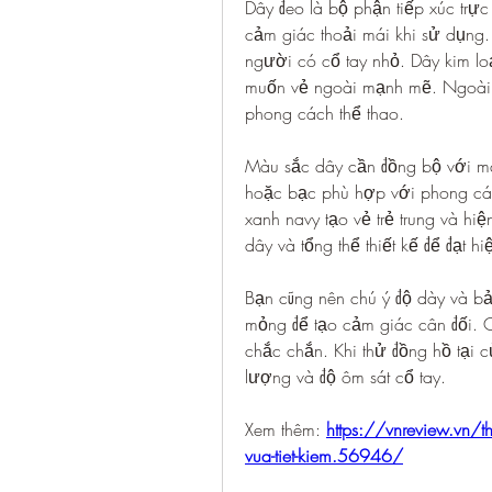
Dây đeo là bộ phận tiếp xúc trực
cảm giác thoải mái khi sử dụng.
người có cổ tay nhỏ. Dây kim lo
muốn vẻ ngoài mạnh mẽ. Ngoài ra
phong cách thể thao.
Màu sắc dây cần đồng bộ với mà
hoặc bạc phù hợp với phong cách
xanh navy tạo vẻ trẻ trung và hiệ
dây và tổng thể thiết kế để đạt hi
Bạn cũng nên chú ý độ dày và b
mỏng để tạo cảm giác cân đối. C
chắc chắn. Khi thử đồng hồ tại c
lượng và độ ôm sát cổ tay.
Xem thêm: 
https://vnreview.vn/t
vua-tiet-kiem.56946/