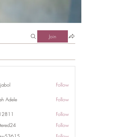
Join
jabol
Follow
ah Adele
Follow
j12811
Follow
1
ttered24
Follow
d24
gaw53615
Follow