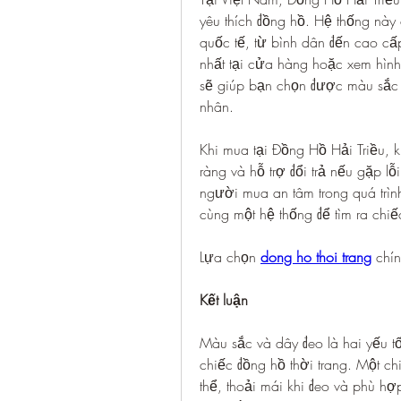
yêu thích đồng hồ. Hệ thống này 
quốc tế, từ bình dân đến cao cấ
nhất tại cửa hàng hoặc xem hình ả
sẽ giúp bạn chọn được màu sắc 
nhân.
Khi mua tại Đồng Hồ Hải Triều,
ràng và hỗ trợ đổi trả nếu gặp lỗ
người mua an tâm trong quá trình
cùng một hệ thống để tìm ra chiế
Lựa chọn 
dong ho thoi trang
 chí
Kết luận
Màu sắc và dây đeo là hai yếu t
chiếc đồng hồ thời trang. Một ch
thể, thoải mái khi đeo và phù 