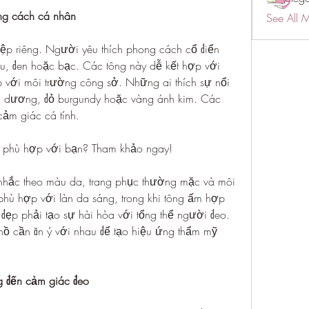
ng cách cá nhân
See All 
p riêng. Người yêu thích phong cách cổ điển 
, đen hoặc bạc. Các tông này dễ kết hợp với 
p với môi trường công sở. Những ai thích sự nổi 
h dương, đỏ burgundy hoặc vàng ánh kim. Các 
cảm giác cá tính.
 phù hợp với bạn? Tham khảo ngay!
nhắc theo màu da, trang phục thường mặc và môi 
hù hợp với làn da sáng, trong khi tông ấm hợp 
đẹp phải tạo sự hài hòa với tổng thể người đeo. 
hồ cần ăn ý với nhau để tạo hiệu ứng thẩm mỹ 
g đến cảm giác đeo