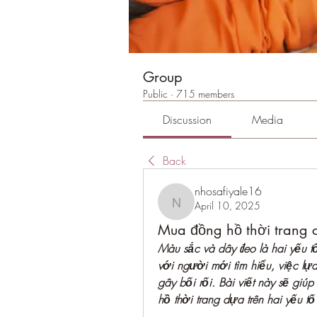
Group
Public
·
715 members
Discussion
Media
Back
nhosafiyale16
April 10, 2025
nhosafiyale16
Mua đồng hồ thời trang 
Màu sắc và dây đeo là hai yếu t
với người mới tìm hiểu, việc lự
gây bối rối. Bài viết này sẽ giú
hồ thời trang dựa trên hai yếu tố