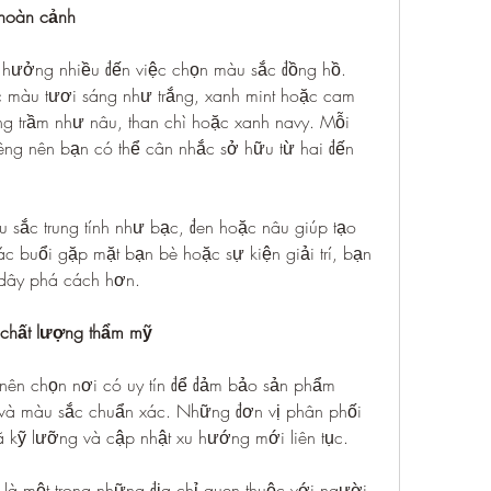
 hoàn cảnh
 hưởng nhiều đến việc chọn màu sắc đồng hồ. 
màu tươi sáng như trắng, xanh mint hoặc cam 
g trầm như nâu, than chì hoặc xanh navy. Mỗi 
ng nên bạn có thể cân nhắc sở hữu từ hai đến 
 sắc trung tính như bạc, đen hoặc nâu giúp tạo 
c buổi gặp mặt bạn bè hoặc sự kiện giải trí, bạn 
 dây phá cách hơn.
 chất lượng thẩm mỹ
 nên chọn nơi có uy tín để đảm bảo sản phẩm 
 và màu sắc chuẩn xác. Những đơn vị phân phối 
 kỹ lưỡng và cập nhật xu hướng mới liên tục.
là một trong những địa chỉ quen thuộc với người 