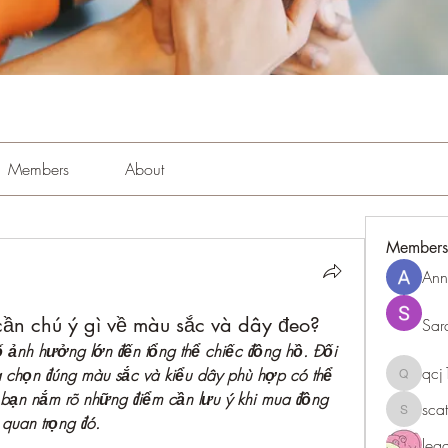
Members
About
Members
Ann
cần chú ý gì về màu sắc và dây đeo?
Sar
ố ảnh hưởng lớn đến tổng thể chiếc đồng hồ. Đối 
qc
a chọn đúng màu sắc và kiểu dây phù hợp có thể 
qcj1281
p bạn nắm rõ những điểm cần lưu ý khi mua đồng 
sca
scattere
 quan trọng đó.
le