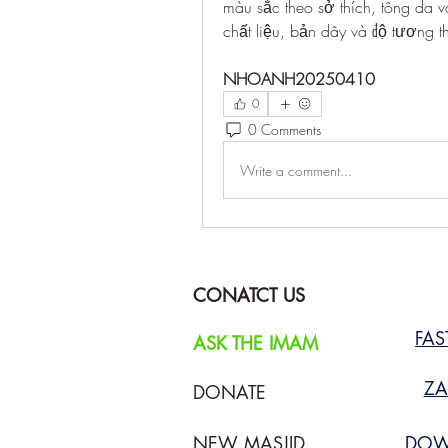
màu sắc theo sở thích, tông da 
chất liệu, bản dây và độ tương th
NHOANH20250410
0
0 Comments
Write a comment...
CONATCT US
FA
ASK THE IMAM
ZA
DONATE
NEW MASJID
DOW