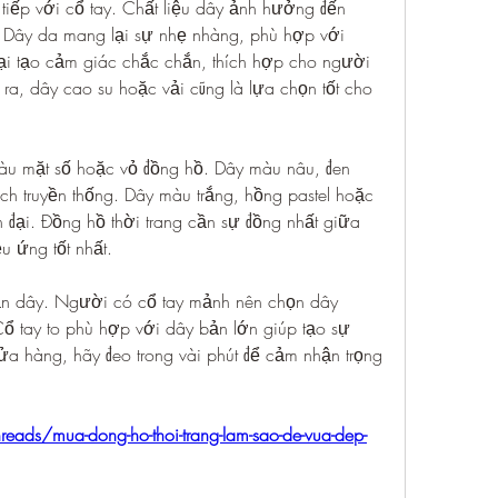
 tiếp với cổ tay. Chất liệu dây ảnh hưởng đến 
 Dây da mang lại sự nhẹ nhàng, phù hợp với 
ại tạo cảm giác chắc chắn, thích hợp cho người 
, dây cao su hoặc vải cũng là lựa chọn tốt cho 
u mặt số hoặc vỏ đồng hồ. Dây màu nâu, đen 
 truyền thống. Dây màu trắng, hồng pastel hoặc 
n đại. Đồng hồ thời trang cần sự đồng nhất giữa 
ệu ứng tốt nhất.
ản dây. Người có cổ tay mảnh nên chọn dây 
ổ tay to phù hợp với dây bản lớn giúp tạo sự 
ửa hàng, hãy đeo trong vài phút để cảm nhận trọng 
hreads/mua-dong-ho-thoi-trang-lam-sao-de-vua-dep-