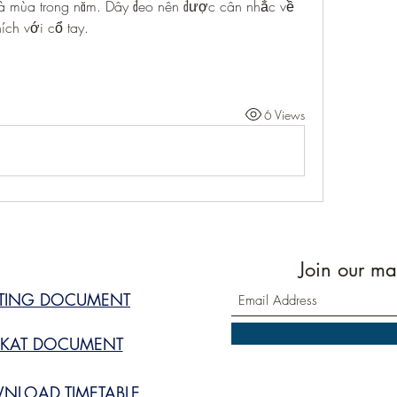
và mùa trong năm. Dây đeo nên được cân nhắc về 
ích với cổ tay.
6 Views
Join our mai
STING DOCUMENT
KAT DOCUMENT
NLOAD TIMETABLE