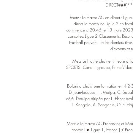
DIRECT###]***]]
Metz - Le Havre AC en direct - Ligu
direct le match de Ligue 2 en Foot
commence à 20:45 le 13 mars 2023. Lis
consultez Ligue 2 Classements, Résulta
Football peuvent lire les derniers titre
d'experts et r
Metz Le Havre chaine tv heure dif
SPORTS, Canal+ groupe, Prime Video, 
Bölöni a choisi une formation en 4-2-3
D. Jean-Jacques, H. Maïga, C. Sabal
côté, l'équipe dirigée par L. Elsner év
T. Kongolo, A. Sangante, O. El Hajj
Metz v Le Havre AC Pronostics et Rés
Football ➤ Ligue 1, France | ⚡ Prono