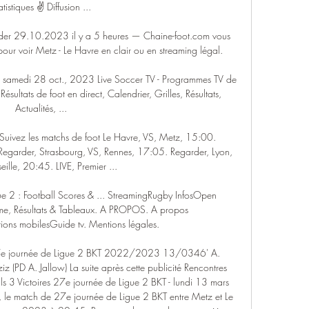
atistiques ✌ Diffusion ...

der 29.10.2023 il y a 5 heures — Chaine-foot.com vous 
ur voir Metz - Le Havre en clair ou en streaming légal.

é: samedi 28 oct., 2023 Live Soccer TV - Programmes TV de 
ésultats de foot en direct, Calendrier, Grilles, Résultats, 
Actualités, ...

- Suivez les matchs de foot Le Havre, VS, Metz, 15:00. 
Regarder, Strasbourg, VS, Rennes, 17:05. Regarder, Lyon, 
ille, 20:45. LIVE, Premier ...

ue 2 : Football Scores & ... StreamingRugby InfosOpen 
e, Résultats & Tableaux. A PROPOS. A propos 
ions mobilesGuide tv. Mentions légales.

a 27e journée de Ligue 2 BKT 2022/2023 13/0346' A. 
z (PD A. Jallow) La suite après cette publicité Rencontres 
 3 Victoires 27e journée de Ligue 2 BKT - lundi 13 mars 
 le match de 27e journée de Ligue 2 BKT entre Metz et Le 