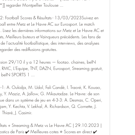
 regarder Montpellier Toulouse ...

e 2: Football Scores & Résultats - 13/03/2023Suivez en 
ball entre Metz et Le Havre AC sur Eurosport. Le match 
ez les dernières informations sur Metz et Le Havre AC et 
ts, Meilleurs buteurs et Vainqueurs précédents. Les fans de 
s de l'actualité footballistique, des interviews, des analyses 
egarder des rediffusions gratuites. 

fusion 29/10 il y a 12 heures — footao. chaines, beIN 
RMC, L'Equipe, TNT, DAZN, Eurosport, Streaming gratuit, 
beIN SPORTS 1 ...

-1: A. Oukidja, M. Udol, Fali Candé, I. Traoré, K. Kouao, 
y, Y. Maziz, A. Jallow, G. Mikautadze. Le Havre: de son 
olue dans un système de jeu en 4-3-3: A. Desmas, C. Operi, 
am, Y. Kechta, V. Lekhal, A. Richardson, Q. Cornette, J. 
Thiaré, J. Casimir. 

ultats + Streaming & Metz vs Le Havre AC | 29.10.2023 | 
stics de Paris ✔️ Meilleures cotes ⭐ Scores en direct ✔️ 