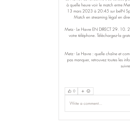
à quelle heure voir le match entre Met
13 mars 2023 à 20:45 sur beIN Spor
Match en streaming légal en direct 
Metz - Le Havre EN DIRECT 29. 10. 202
votre téléphone. Téléchargez-la grat
Metz - Le Havre : quelle chaîne et com
pas manquer, retrouvez toutes les inf
suivr
0
Write a comment...