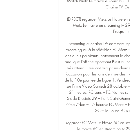
Match Metz Le Havre Aujourd'hui : T
Chaîne TV, Der
(DIRECT) regarder Metz Le Havre en s
Metz Le Havre en streaming tv 29.1
Programme
Streaming et chaine TV: comment reg
streaming ou à la télévision FC Metz 
des duels palpitants, notamment le cho
ainsi que l’affiche opposant Brest au P
très attendu, mettant aux prises deux r
l’occasion pour les fans de vivre des m
de la 10e journée de Ligue 1: Vendre
sur Prime Video Samedi 28 octobre – 
21 heures: RC Lens – FC Nantes su
Stade Brestois 29 – Paris Saint-Ger
Prime Video – 15 heures: FC Metz – H
SC – Toulouse FC sur
regarder FC Metz Le Havre AC en stre
Le Havre AC en streaming tv 2