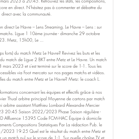
mars 2023 à 20:45. Retrouvez les stats, les compositions, 
 score en direct. N'hésitez pas à commenter et débattre du 
 direct avec la communauté. 

n direct Le Havre – Lens Streaming. Le Havre – Lens : sur 
s matchs. Ligue 1 10ème journée - dimanche 29 octobre 
3. Metz, 15h00, Le ...

ps forts) du match Metz Le Havre? Revivez les buts et les 
o du match de Ligue 2 BKT entre Metz et Le Havre. Un match 
 mars 2023 et s'est terminé sur le score de 1-1. Tous les 
essibles via Foot mercato sur nos pages matchs et vidéos. 
elles du match entre Metz et Le Havre? Metz: le coach L. 

formations concernant les équipes et effectifs grâce à nos 
livier Thual arbitre principal Moyenne de cartons par match 
ni arbitre assistant Matthieu Lombard Alexandre Mercier 
023 20:45 Saison 2022/2023 Phase Saison régulière - 
1HD Affluence 15395 Code FCM-HAC Équipe à domicile 
ements Compositions Statistiques Par La rédaction Pub. le 
3 19:25 Quel est le résultat du match entre Metz et 
r un match nul sur le score de 1-1. Sur quelle chaîne TV et 