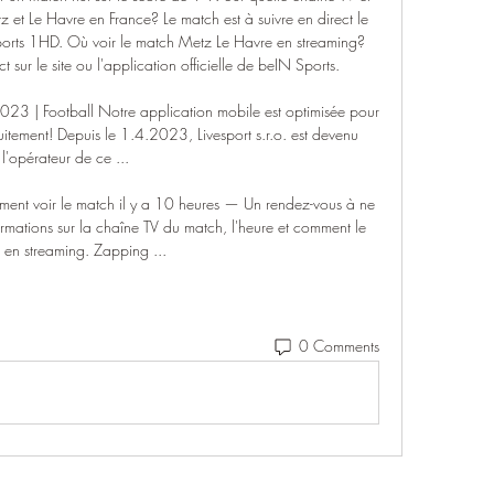
z et Le Havre en France? Le match est à suivre en direct le 
ts 1HD. Où voir le match Metz Le Havre en streaming? 
sur le site ou l'application officielle de beIN Sports. 

3 | Football Notre application mobile est optimisée pour 
uitement! Depuis le 1.4.2023, Livesport s.r.o. est devenu 
l'opérateur de ce ...

ment voir le match il y a 10 heures — Un rendez-vous à ne 
ormations sur la chaîne TV du match, l'heure et comment le 
e en streaming. Zapping ...
0 Comments