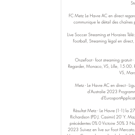
St
FC Metz Le Havre AC en direct regar
communique le détail des chaînes po
Live Soccer Streaming et Horaires Tél
Football, Streaming légal en direct, R
OnzeFoot - foot streaming gratuit 
Regarder, Monaco, VS, Lille, 15:00. 
VS, Marse
Metz - Le Havre AC en direct - Lig
d'Australie 2023 Programm
d'EurosportApplicat
Résultat Metz - Le Havre (1-1) l
Richardson (PD J. Casimir) 20' Y. Mazi
précédentes 0% 0 Victoire 50% 3 Nuls
2023 Suivez en live sur Foot Mercato,