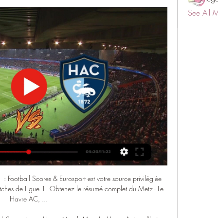
See All 
 : Football Scores & Eurosport est votre source privilégiée 
atches de Ligue 1. Obtenez le résumé complet du Metz - Le 
Havre AC, ...
