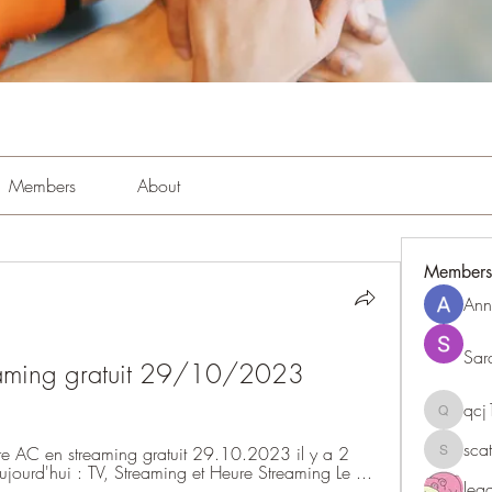
Members
About
Members
Ann
Sar
eaming gratuit 29/10/2023
qc
qcj1281
sca
e AC en streaming gratuit 29.10.2023 il y a 2 
scattere
jourd'hui : TV, Streaming et Heure Streaming Le ...
le