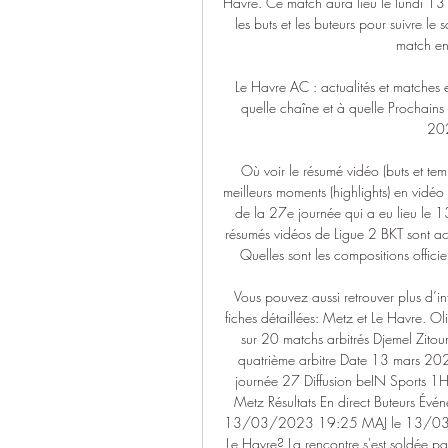
Havre. Ce match aura lieu le lundi 13 
les buts et les buteurs pour suivre le
match en
Le Havre AC : actualités et matches e
quelle chaîne et à quelle Prochain
202
Où voir le résumé vidéo (buts et tem
meilleurs moments (highlights) en vidé
de la 27e journée qui a eu lieu le 13
résumés vidéos de Ligue 2 BKT sont acc
Quelles sont les compositions offici
Vous pouvez aussi retrouver plus d’in
fiches détaillées: Metz et Le Havre. O
sur 20 matchs arbitrés Djemel Zitou
quatrième arbitre Date 13 mars 2
journée 27 Diffusion beIN Sports 
Metz Résultats En direct Buteurs Évén
13/03/2023 19:25 MAJ le 13/03/202
Le Havre? La rencontre s'est soldée pa