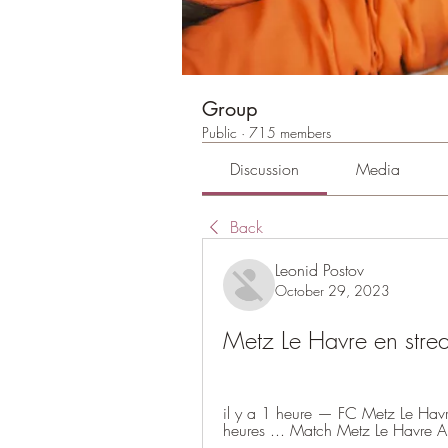
Group
Public
·
715 members
Discussion
Media
Back
Leonid Postov
October 29, 2023
Metz Le Havre en str
il y a 1 heure — FC Metz Le Havr
heures ... Match Metz Le Havre Au