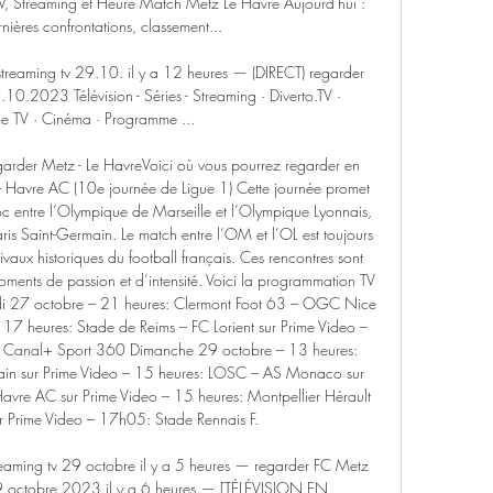
V, Streaming et Heure Match Metz Le Havre Aujourd'hui : 
nières confrontations, classement...

treaming tv 29.10. il y a 12 heures — (DIRECT) regarder 
0.2023 Télévision - Séries - Streaming · Diverto.TV · 
 TV · Cinéma · Programme ...

arder Metz - Le HavreVoici où vous pourrez regarder en 
– Havre AC (10e journée de Ligue 1) Cette journée promet 
c entre l’Olympique de Marseille et l’Olympique Lyonnais, 
aris Saint-Germain. Le match entre l’OM et l’OL est toujours 
ivaux historiques du football français. Ces rencontres sont 
oments de passion et d’intensité. Voici la programmation TV 
di 27 octobre – 21 heures: Clermont Foot 63 – OGC Nice 
17 heures: Stade de Reims – FC Lorient sur Prime Video – 
r Canal+ Sport 360 Dimanche 29 octobre – 13 heures: 
main sur Prime Video – 15 heures: LOSC – AS Monaco sur 
avre AC sur Prime Video – 15 heures: Montpellier Hérault 
 Prime Video – 17h05: Stade Rennais F. 

aming tv 29 octobre il y a 5 heures — regarder FC Metz 
9 octobre 2023 il y a 6 heures — [TÉLÉVISION EN 