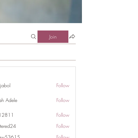
Join
jabol
Follow
ah Adele
Follow
j12811
Follow
1
ttered24
Follow
d24
gaw53615
Follow