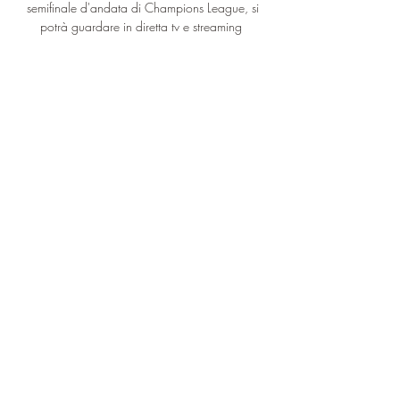
semifinale d'andata di Champions League, si 
potrà guardare in diretta tv e streaming 
gratis su Amazon Prime Video: ecco come.
0
0
Write a comment...
About
Welcome to the group! You can
connect with other members, ge
...
Read more
Members
Annjabol
Follow