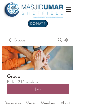
DONATE
Groups
Group
Public
·
715 members
Join
Discussion
Media
Members
About