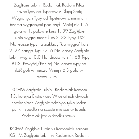
Zagłębie Lubin - Radomiak Radom Piłka 
nożnaTypy od Typerów z Długą Serią 
Wygranych Typy od Tipsterów z minimum 
trzema wygranymi pod rząd. Mniej niż 1. 5 
gola w 1. połowie kurs 1. 39 Zagłębie 
Lubin wygra mecz kurs 2. 33 Typy 1X2 
Najlepsze typy na zakłady "kto wygra" kurs 
2. 27 Ranga Typu: 7. 6 Najlepszy Zagłębie 
Lubin wygra, 0:0 Handicap kurs 1. 68 Typy 
BTTS, Powyżej/Poniżej Najlepsze typy na 
ilość goli w meczu Mniej niż 3 gola w 
meczu kurs 1. 

KGHM Zagłębie Lubin - Radomiak Radom 
13. kolejka Ekstraklasy W ostatnich dwóch 
spotkaniach Zagłębie zdobyło tylko jeden 
punkt i spadło na szóste miejsce w tabeli. 
Radomiak jest w środku stawki.

KGHM Zagłębie Lubin vs Radomiak Radom 
KGHM Zagłębie Lubin vs Radomiak Radom. 