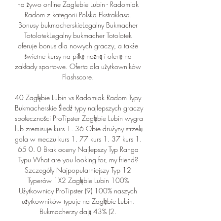
na żywo online Zaglebie Lubin - Radomiak 
Radom z kategorii Polska Ekstraklasa. 
Bonusy bukmacherskieLegalny Bukmacher 
TotolotekLegalny bukmacher Totolotek 
oferuje bonus dla nowych graczy, a także 
świetne kursy na piłkę nożną i ofertę na 
zakłady sportowe. Oferta dla użytkowników 
Flashscore. 

40 Zagłębie Lubin vs Radomiak Radom Typy 
Bukmacherskie Śledź typy najlepszych graczy 
społeczności ProTipster Zagłębie Lubin wygra 
lub zremisuje kurs 1. 36 Obie drużyny strzelą 
gola w meczu kurs 1. 77 kurs 1. 37 kurs 1. 
65 0. 0 Brak oceny Najlepszy Typ Ranga 
Typu What are you looking for, my friend? 
Szczegóły Najpopularniejszy Typ 12 
Typerów 1X2 Zagłębie Lubin 100% 
Użytkownicy ProTipster (9) 100% naszych 
użytkowników typuje na Zagłębie Lubin. 
Bukmacherzy dają 43% (2. 
