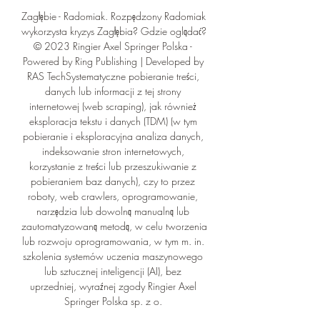
Zagłębie - Radomiak. Rozpędzony Radomiak 
wykorzysta kryzys Zagłębia? Gdzie oglądać? 
© 2023 Ringier Axel Springer Polska - 
Powered by Ring Publishing | Developed by 
RAS TechSystematyczne pobieranie treści, 
danych lub informacji z tej strony 
internetowej (web scraping), jak również 
eksploracja tekstu i danych (TDM) (w tym 
pobieranie i eksploracyjna analiza danych, 
indeksowanie stron internetowych, 
korzystanie z treści lub przeszukiwanie z 
pobieraniem baz danych), czy to przez 
roboty, web crawlers, oprogramowanie, 
narzędzia lub dowolną manualną lub 
zautomatyzowaną metodą, w celu tworzenia 
lub rozwoju oprogramowania, w tym m. in. 
szkolenia systemów uczenia maszynowego 
lub sztucznej inteligencji (AI), bez 
uprzedniej, wyraźnej zgody Ringier Axel 
Springer Polska sp. z o. 
