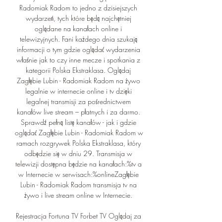
Radomiak Radom to jedno z dzisiejszych 
wydarzeń, tych które będą najchętniej 
oglądane na kanałach online i 
telewizyjnych. Fani każdego dnia szukają 
informacji o tym gdzie oglądać wydarzenia 
właśnie jak to czy inne mecze i spotkania z 
kategorii Polska Ekstraklasa. Oglądaj 
Zagłębie Lubin - Radomiak Radom na żywo 
legalnie w internecie online i tv dzięki 
legalnej transmisji za pośrednictwem 
kanałów live stream – płatnych i za darmo. 
Sprawdź pełną listę kanałów - jak i gdzie 
oglądać Zagłębie Lubin - Radomiak Radom w 
ramach rozgrywek Polska Ekstraklasa, który 
odbędzie się w dniu 29. Transmisja w 
telewizji dostępna będzie na kanałach:%tv a 
w Internecie w serwisach:%onlineZagłębie 
Lubin - Radomiak Radom transmisja tv na 
żywo i live stream online w Internecie. 

Rejestracja Fortuna TV Forbet TV Oglądaj za 