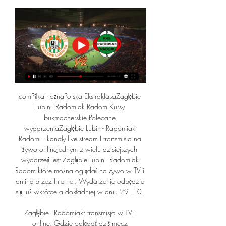
comPiłka nożnaPolska EkstraklasaZagłębie 
Lubin - Radomiak Radom Kursy 
bukmacherskie Polecane 
wydarzeniaZagłębie Lubin - Radomiak 
Radom – kanały live stream I transmisja na 
żywo onlineJednym z wielu dzisiejszych 
wydarzeń jest Zagłębie Lubin - Radomiak 
Radom które można oglądać na żywo w TV i 
online przez Internet. Wydarzenie odbędzie 
się już wkrótce a dokładniej w dniu 29. 10. 

Zagłębie - Radomiak: transmisja w TV i 
online. Gdzie oglądać dziś mecz 