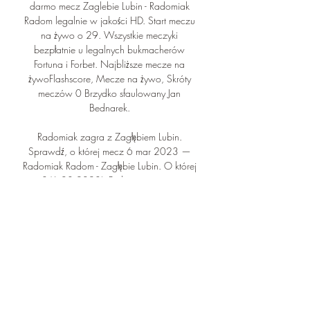
darmo mecz Zaglebie Lubin - Radomiak 
Radom legalnie w jakości HD. Start meczu 
na żywo o 29. Wszystkie meczyki 
bezpłatnie u legalnych bukmacherów 
Fortuna i Forbet. Najbliższe mecze na 
żywoFlashscore, Mecze na żywo, Skróty 
meczów 0 Brzydko sfaulowany Jan 
Bednarek. 

Radomiak zagra z Zagłębiem Lubin. 
Sprawdź, o której mecz 6 mar 2023 — 
Radomiak Radom - Zagłębie Lubin. O której 
mecz? (6.03.2023). Będzie to ostatni mecz 
23. kolejki PKO Ekstraklasy. W Radomiu 
piłkarze Radomiaka ...

2023 12:30. Wydarzenie Zagłębie Lubin - 
Radomiak Radom odbędzie się w ramach 
rozgrywek o nazwie Polska Ekstraklasa. Nie 
trzeba chyba nikomu przypominać, że to 
właśnie wydarzenia z dyscypliny sportowej 