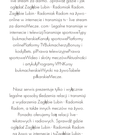
live stream za darmo. Sprawdź gdzie i jak 
oglądać Zagłębie Lubin - Radomiak Radom. 
﻿Zagłębie Lubin - Radomiak Radom na żywo - 
online w internecie i transmisja tv - live stream 
za darmoMecze. com - Legalne transmisje w 
internecie i telewizjiTransmisje sportoweTypy 
bukmacherskieKanały sportowePlatformy 
onlinePlatformy TVBukmacherzyBonusy i 
kodyBets. plPrawa telewizyjnePrawa 
sportoweWideo i skróty meczówAktualności 
i artykułyProgramy VPNKursy 
bukmacherskieWyniki na żywoTabele 
piłkarskieMecze. 

Nasz serwis prezentuje tylko i wyłącznie 
legalne sposoby śledzenia relacji i transmisji 
z wydarzenia Zagłębie Lubin - Radomiak 
Radom, a także innych meczów na żywo. 
Ponadto oferujemy listę relacji live - 
tekstowych i radiowych. Sprawdź gdzie 
oglądać Zagłębie Lubin - Radomiak Radom 
na żywo w internecie i tvZagłębie Lubin - 