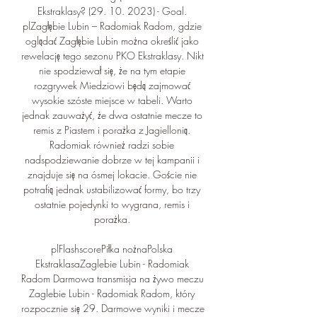
Ekstraklasy? (29. 10. 2023) - Goal. 
plZagłębie Lubin – Radomiak Radom, gdzie 
oglądać Zagłębie Lubin można określić jako 
rewelację tego sezonu PKO Ekstraklasy. Nikt 
nie spodziewał się, że na tym etapie 
rozgrywek Miedziowi będą zajmować 
wysokie szóste miejsce w tabeli. Warto 
jednak zauważyć, że dwa ostatnie mecze to 
remis z Piastem i porażka z Jagiellonią. 
Radomiak również radzi sobie 
nadspodziewanie dobrze w tej kampanii i 
znajduje się na ósmej lokacie. Goście nie 
potrafią jednak ustabilizować formy, bo trzy 
ostatnie pojedynki to wygrana, remis i 
porażka. 

plFlashscorePiłka nożnaPolska 
EkstraklasaZaglebie Lubin - Radomiak 
Radom Darmowa transmisja na żywo meczu 
Zaglebie Lubin - Radomiak Radom, który 
rozpocznie się 29. Darmowe wyniki i mecze 