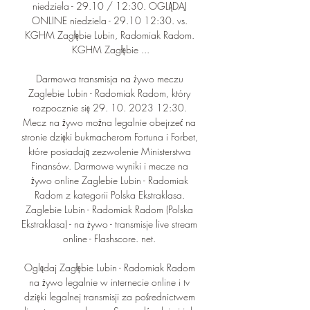
niedziela - 29.10 / 12:30. OGLĄDAJ 
ONLINE niedziela - 29.10 12:30. vs. 
KGHM Zagłębie Lubin, Radomiak Radom. 
KGHM Zagłębie ...

Darmowa transmisja na żywo meczu 
Zaglebie Lubin - Radomiak Radom, który 
rozpocznie się 29. 10. 2023 12:30. 
Mecz na żywo można legalnie obejrzeć na 
stronie dzięki bukmacherom Fortuna i Forbet, 
które posiadają zezwolenie Ministerstwa 
Finansów. Darmowe wyniki i mecze na 
żywo online Zaglebie Lubin - Radomiak 
Radom z kategorii Polska Ekstraklasa. 
﻿Zaglebie Lubin - Radomiak Radom (Polska 
Ekstraklasa) - na żywo - transmisje live stream 
online - Flashscore. net. 

Oglądaj Zagłębie Lubin - Radomiak Radom 
na żywo legalnie w internecie online i tv 
dzięki legalnej transmisji za pośrednictwem 